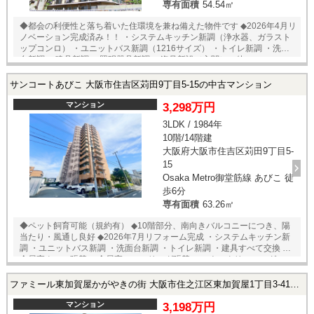
専有面積
54.54㎡
◆都会の利便性と落ち着いた住環境を兼ね備えた物件です ◆2026年4月リ
ノベーション完成済み！！ ・システムキッチン新調（浄水器、ガラスト
ップコンロ） ・ユニットバス新調（1216サイズ） ・トイレ新調 ・洗面
台新調 ・建具新調 ・照明器具新調 ・姿見新設（玄関） 他
サンコートあびこ 大阪市住吉区苅田9丁目5-15の中古マンション
マンション
3,298万円
3LDK / 1984年
10階/14階建
大阪府大阪市住吉区苅田9丁目5-
15
Osaka Metro御堂筋線 あびこ 徒
歩6分
専有面積
63.26㎡
◆ペット飼育可能（規約有） ◆10階部分、南向きバルコニーにつき、陽
当たり・風通し良好 ◆2026年7月リフォーム完成 ・システムキッチン新
調 ・ユニットバス新調 ・洗面台新調 ・トイレ新調 ・建具すべて交換 ・
全居室クロス張替 ・全居室フローリング張替 ・ハウスクリーニング
ファミール東加賀屋かがやきの街 大阪市住之江区東加賀屋1丁目3-41の中古マンション
マンション
3,198万円