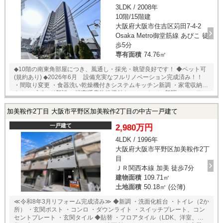
3LDK / 2008年
10階/15階建
大阪府大阪市住吉区苅田7-4-2
Osaka Metro御堂筋線 あびこ 徒
歩5分
専有面積
74.76㎡
◆10階の南東角部屋につき、風通し・採光・眺望良好です！ ◆ペット可
(規約あり) ◆2026年6月 設備充実なフルリノベーション完成済み！！
・間取り変更 ・食器洗い乾燥機付きシステムキッチン新調 ・家電収納付
きカップボード新設 ・浴室暖房乾燥機付きユニットバス新調 ・シャワー
付き洗面化粧台新調 ・ウォシュレット付きトイレ新調 ・ミラー付きシュ
ーズボックス新設 ・ウォークインクローゼット新設 ・ストレージ新設
加美鞍作2丁目 大阪市平野区加美鞍作2丁目の中古一戸建て
・リネン庫新設 ・ウォールキャビネット新設（トイレ） ・可動棚新設
（洗面室、リビング、居室） ・建具新調 ・クロス全張替 ・フローリン
一戸建て
2,980万円
グ全張替 ・フロアタイル張替（玄関、キッチン、洗面室、トイレ） ・巾
4LDK / 1996年
木新調 ・窓枠新調 ・ダウンライト新設 ・カーテンレール新調 ・網戸張
大阪府大阪市平野区加美鞍作2丁
替 ・玄関ドア部品交換（ドアガード、スコープ） ・玄関ドアダイノック
フィルム施工 ・洗濯パン、水栓新調 ・給湯器リモコン、床暖房リモコン
目
交換 ・コンセント、スイッチ新調 ◆バリアフリー設計で段差のないフル
ＪＲ関西本線 加美 徒歩7分
フラット設計 ◆床暖房付き
建物面積
109.71㎡
土地面積
50.18㎡ (公簿)
≪令和8年3月リフォーム完成済み≫ ◆新調 ・洗面化粧台 ・トイレ（2か
所） ・玄関ポスト ・コンロ ・ダウンライト ・スイッチプレート、コン
セントプレート ・玄関タイル ◆貼替 ・フロアタイル（LDK、洋室、階