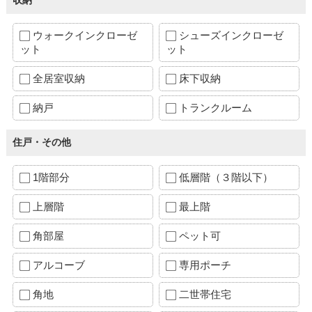
収納
ウォークインクローゼ
シューズインクローゼ
ット
ット
全居室収納
床下収納
納戸
トランクルーム
住戸・その他
1階部分
低層階（３階以下）
上層階
最上階
角部屋
ペット可
アルコーブ
専用ポーチ
角地
二世帯住宅