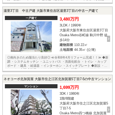
段、廊下） ・クッションフロア（洗面所、トイレ） ・クロス（全室壁、
天井） ◆外壁塗装 ・建物前面
湯里3丁目 中古戸建 大阪市東住吉区湯里3丁目の中古一戸建て
一戸建て
3,480万円
3LDK / 1990年
大阪府大阪市東住吉区湯里3丁目
Osaka Metro谷町線 駒川中野 徒
歩14分
建物面積
110.22㎡
土地面積
44.35㎡ (公簿)
◎南向きのため陽当たり良好◎ ≪令和8年4月リフォーム完成！！≫ ◆新
調 ・システムキッチン ・ユニットバス ・洗面化粧台 ・トイレ ・カップ
ボード ・建具 ・給湯器 ・インターホン ・スイッチプレート ◆新設 ・ガ
レージ ・玄関 ◆貼替 ・フローリング（LDK、洋室） ・フロアタイル
（階段、廊下、玄関） ・クッションフロア（洗面所、トイレ） ・クロス
（全室壁、天井） ◆間取り変更 ・3階洋室 ◆外壁塗装 ・建物前面
ネオコーポ北加賀屋 大阪市住之江区北加賀屋5丁目7-5の中古マンション
マンション
1,699万円
3DK / 1980年
1階/8階建
大阪府大阪市住之江区北加賀屋5
丁目7-5
Osaka Metro四つ橋線 北加賀屋