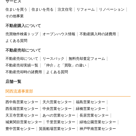
サービス
住まいを買う
住まいを売る
注文住宅
リフォーム
リノベーション
その他事業
不動産購入について
売買物件検索トップ
オープンハウス情報
不動産購入時の諸費用
よくある質問
不動産売却について
不動産売却について
リースバック
無料売却査定フォーム
不動産売却実績一覧
「仲介」と「買取」の違い
不動産売却時の諸費用
よくある質問
店舗一覧
関西流通事業部
西中島営業センター
天六営業センター
福島営業センター
西長堀営業センター
中央営業センター
緑橋営業センター
天王寺営業センター
あべの営業センター
長居営業センター
城東関目営業センター
千里営業センター
緑地公園営業センター
豊中営業センター
箕面船場営業センター
神戸甲南営業センター