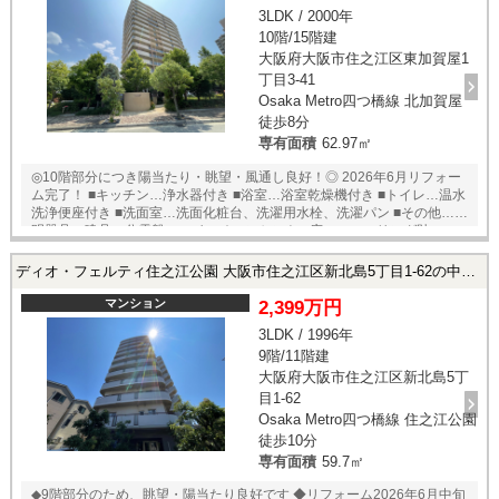
3LDK / 2000年
10階/15階建
大阪府大阪市住之江区東加賀屋1
丁目3-41
Osaka Metro四つ橋線 北加賀屋
徒歩8分
専有面積
62.97㎡
◎10階部分につき陽当たり・眺望・風通し良好！◎ 2026年6月リフォー
ム完了！ ■キッチン…浄水器付き ■浴室…浴室乾燥機付き ■トイレ…温水
洗浄便座付き ■洗面室…洗面化粧台、洗濯用水栓、洗濯パン ■その他…照
明器具、建具、分電盤、スイッチコンセント ■床…フローリング貼
（LDK、洋室全室、廊下） クッションフロア貼（洗面室、トイレ）
フロアタイル貼（玄関土間） ■壁・天井…クロス貼 ■ハウスクリーニング
ディオ・フェルティ住之江公園 大阪市住之江区新北島5丁目1-62の中古マンション
★アフターサービス保証付き！
マンション
2,399万円
3LDK / 1996年
9階/11階建
大阪府大阪市住之江区新北島5丁
目1-62
Osaka Metro四つ橋線 住之江公園
徒歩10分
専有面積
59.7㎡
◆9階部分のため、眺望・陽当たり良好です ◆リフォーム2026年6月中旬