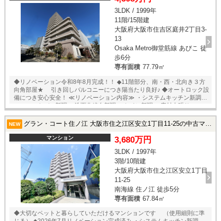
3LDK / 1999年
11階/15階建
大阪府大阪市住吉区庭井2丁目3-
13
Osaka Metro御堂筋線 あびこ 徒
歩6分
専有面積
77.79㎡
◆リノベーション令和8年8月完成！！ ◆11階部分、南・西・北向き３方
向角部屋★ 引き回しバルコニーにつき陽当たり良好♪ ◆オートロック設
備につき安心安全！ ≪リノベーション内容≫ ・システムキッチン新調
・ユニットバス新調 ・洗面化粧台新調 ・トイレ新調 ・床材上張り
（LDK、廊下） ・床材張替（洋室３部屋） ・建具交換 ・配管更新 ・ク
ロス、床材張替 ★即日内覧可能物件！お好きな日時でご内覧可能！★ 当
グラン・コート住ノ江 大阪市住之江区安立1丁目11-25の中古マンション
NEW
店までお電話いただくか、もしくは24時間対応可能「内覧予約・お問い
合わせ」フォームよりお問い合わせ下さい！業務に精通したスタッフが
マンション
3,680万円
丁寧に対応致します。ご来店が困難な場合は、ご希望場所でのお待ち合
3LDK / 1997年
わせも可能です。
3階/10階建
大阪府大阪市住之江区安立1丁目
11-25
南海線 住ノ江 徒歩5分
専有面積
67.84㎡
◆大切なペットと暮らしていただけるマンションです （使用細則に準