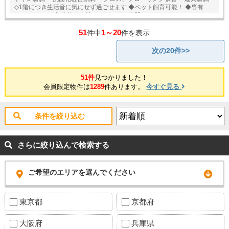
◇1階につき生活音に気にせず過ごせます ◆ペット飼育可能！ ◆専有面積
84.37㎡ LDK部分約16.6帖でゆとりある空間♪ ◇3wayアクセスのため、
生活に便利！ 【ご内覧やご相談】 ご希望物件へのご案内・詳細な説明
51
1～20
を、業務に精通したスタッフが丁寧に対応致します。お店に来られなく
件中
件を表示
てもご希望の場所でお待ち合わせや、ご自宅への送迎も可能です♪
次の20件>>
51件
見つかりました！
会員限定物件は
1289
件あります。
今すぐ見る
条件を絞り込む
さらに絞り込んで検索する
ご希望のエリアを選んでください
東京都
京都府
大阪府
兵庫県