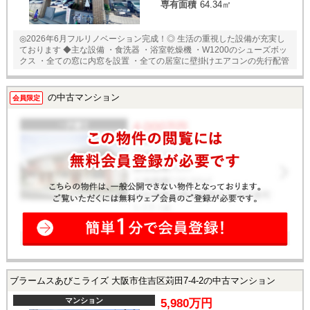
専有面積
64.34㎡
◎2026年6月フルリノベーション完成！◎ 生活の重視した設備が充実し
ております ◆主な設備 ・食洗器 ・浴室乾燥機 ・W1200のシューズボッ
クス ・全ての窓に内窓を設置 ・全ての居室に壁掛けエアコンの先行配管
の中古マンション
会員限定
ブラームスあびこライズ 大阪市住吉区苅田7-4-2の中古マンション
マンション
5,980万円