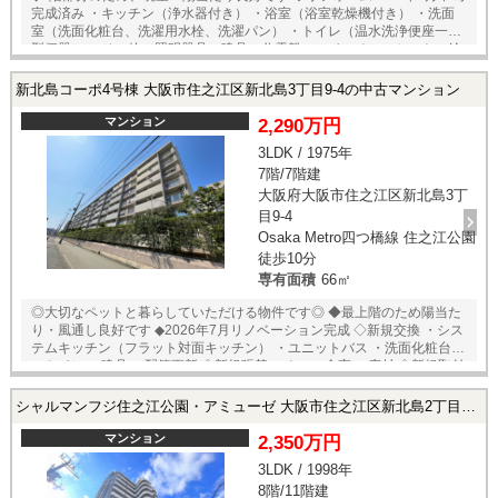
完成済み ・キッチン（浄水器付き） ・浴室（浴室乾燥機付き） ・洗面
室（洗面化粧台、洗濯用水栓、洗濯パン） ・トイレ（温水洗浄便座一体
型便器） ・その他（照明器具、建具、分電盤、スイッチコンセント、給
湯器） ・床：フローリング貼（LDK、洋室全室、廊下） クッショ
ンフロア貼（洗面室、トイレ） フロアタイル貼（玄関土間） ・
新北島コーポ4号棟 大阪市住之江区新北島3丁目9-4の中古マンション
壁、天井：クロス貼 ・ハウスクリーニング ◆アフターサービス保証付
マンション
2,290万円
3LDK / 1975年
7階/7階建
大阪府大阪市住之江区新北島3丁
目9-4
Osaka Metro四つ橋線 住之江公園
徒歩10分
専有面積
66㎡
◎大切なペットと暮らしていただける物件です◎ ◆最上階のため陽当た
り・風通し良好です ◆2026年7月リノベーション完成 ◇新規交換 ・シス
テムキッチン（フラット対面キッチン） ・ユニットバス ・洗面化粧台
・トイレ ・建具 ・配管更新 ◇新規張替 ・クロス全室 ・床材 ◇新規取付
・食洗機 ◇その他 ・ハウスクリーニング ◆ペット飼育可能（細則あり）
◆アフターサービス保証付き ・24時間365日緊急対応サービス
シャルマンフジ住之江公園・アミューゼ 大阪市住之江区新北島2丁目7-24の中古マンション
マンション
2,350万円
3LDK / 1998年
8階/11階建