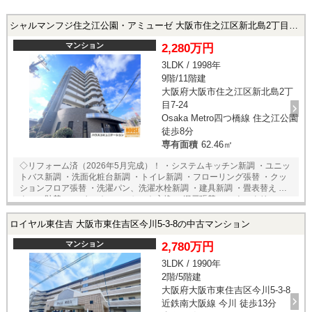
シャルマンフジ住之江公園・アミューゼ 大阪市住之江区新北島2丁目7-24の中古マンション
マンション
2,280万円
3LDK / 1998年
9階/11階建
大阪府大阪市住之江区新北島2丁
目7-24
Osaka Metro四つ橋線 住之江公園
徒歩8分
専有面積
62.46㎡
◇リフォーム済（2026年5月完成）！ ・システムキッチン新調 ・ユニッ
トバス新調 ・洗面化粧台新調 ・トイレ新調 ・フローリング張替 ・クッ
ションフロア張替 ・洗濯パン、洗濯水栓新調 ・建具新調 ・畳表替え ・
クロス貼替 ・スイッチ、コンセント交換 ・網戸張替 ・ハウスクリーニ
ング 他 ◆眺望良好♪ ◆平面駐車場空き有♪ ◆周辺施設充実で生活に便利♪
※当社ではネットで他社様が広告している物件も同時に紹介・案内可能
ロイヤル東住吉 大阪市東住吉区今川5-3-8の中古マンション
です。 併せて内覧を希望される際は、物件名を担当者までお申し付け下
さい。
マンション
2,780万円
3LDK / 1990年
2階/5階建
大阪府大阪市東住吉区今川5-3-8
近鉄南大阪線 今川 徒歩13分