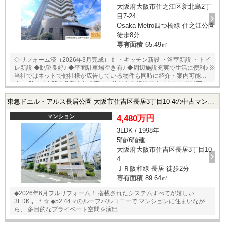
大阪府大阪市住之江区新北島2丁
目7-24
Osaka Metro四つ橋線 住之江公園
徒歩8分
専有面積
65.49㎡
◇リフォーム済（2026年3月完成）！ ・キッチン新設 ・浴室新設 ・トイ
レ新設 ◆眺望良好♪ ◆平面駐車場空き有♪ ◆周辺施設充実で生活に便利♪ ※
当社ではネットで他社様が広告している物件も同時に紹介・案内可能で
す。 併せて内覧を希望される際は、物件名を担当者までお申し付け下さ
い。
東急ドエル・アルス長居公園 大阪市住吉区長居3丁目10-4の中古マンション
マンション
4,480万円
3LDK / 1998年
5階/6階建
大阪府大阪市住吉区長居3丁目10-
4
ＪＲ阪和線 長居 徒歩2分
専有面積
89.64㎡
◆2026年6月フルリフォーム！ 搭載されたシステムすべてが嬉しい
3LDK.｡.:＊☆ ◆52.44㎡のルーフバルコニーで マンションに住まいなが
ら、 多目的なプライベート空間を演出