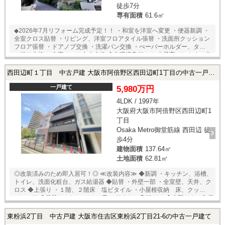
徒歩7分
専有面積
61.6㎡
◆2026年7月リフォーム完成予定！！ ・和室を洋室へ変更 ・便器新調 ・
全室クロス貼替 ・リビング、洋室フロアタイル張替 ・洗面所クッション
フロア張替 ・ドアノブ交換 ・洗濯パン交換 ・ぺーパーホルダー、タオ
ル掛け交換 ・全室ソフト巾木交換 ◆住環境良好！！ ◇子育てしやすい住
環境 ・加賀谷小学校まで 徒歩約11分 ・加賀谷中学校まで 徒歩約9分
◇自然の近い住環境 ・北加賀屋公園まで徒歩約4分 ◇落ち着いた住環境
西田辺町１丁目 中古戸建 大阪市阿倍野区西田辺町1丁目の中古一戸建て
・平坦で歩きやすい ・駅近ながら静かに暮らせます ◇買い物にも便利な
住環境 ・ロピア北加賀屋店まで 徒歩約7分 ・スギ薬局北加賀屋店ま
一戸建て
5,980万円
で 徒歩約8分 ★即日内覧可能物件！お好きな日時でご内覧可能！★ 当
4LDK / 1997年
店までお電話いただくか、もしくは24時間対応可能「内覧予約・お問い
大阪府大阪市阿倍野区西田辺町1
合わせ」フォームよりお問い合わせ下さい！業務に精通したスタッフが
丁寧に対応致します。ご来店が困難な場合は、ご希望場所でのお待ち合
丁目
わせも可能です。
Osaka Metro御堂筋線 西田辺 徒
歩4分
建物面積
137.64㎡
土地面積
62.81㎡
◎改装済みのため即入居可！◎ ≪改装内容≫ ◆新調 ・キッチン、浴槽、
トイレ、洗面化粧台、ガス給湯器 ◆貼替 ・外壁一部 ・全室壁、天井、ク
ロス ◆上張り ・１階、２階床 塩ビタイル ・小屋根収納 床、クッショ
ンフロア ◆塗装 ・バルコニー 床 ≪アクセス良好！≫ ◆大阪メトロ御堂
筋線「西田辺」駅まで 徒歩約４分 ◆JR阪和線「鶴が丘」駅まで 徒歩
約８分
東粉浜2丁目 中古戸建 大阪市住吉区東粉浜2丁目21-6の中古一戸建て