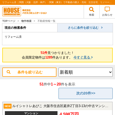
リフォーム済 ｜関西（大阪・北摂・神戸）・関東（東京）で不動産の購入・売却、注文住宅、リノベーションの事なら株式会社ハウスコミュニケーション
検索
お知らせ
TOPページ
>
物件検索
>
不動産情報一覧
現在の検索条件
さらに条件を絞り込む
リフォーム済
51件
見つかりました！
会員限定物件は
1289
件あります。
今すぐ見る
条件を絞り込む
51
1～20
件中
件を表示
次の20件>>
ルイシャトレあびこ 大阪市住吉区庭井2丁目3-13の中古マンション
NEW
マンション
4,598万円