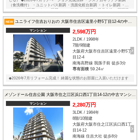
じる） ◆2026年7月リノベーション完成済み ・システムキッチン新調
（食洗機付） ・ユニットバス新調 ・洗面化粧台新調 ・トイレ新調 ・フ
ローリング張替 ・クロス張替 ・フロアタイル張替 ・建具交換 ・照明器
具新設 ・ダウンライト新設 ・カーテンレール新設 ・ハウスクリーニン
グ 他 ◇アフターサービス保証付き 設備・部位別に保証期間を設定し
ユニライフ住吉おりおの 大阪市住吉区遠里小野5丁目12-4の中古マンション
NEW
ております
マンション
2,598万円
2LDK / 1998年
7階/9階建
大阪府大阪市住吉区遠里小野5丁
目12-4
南海高野線 我孫子前 徒歩3分
専有面積
59.24㎡
◆2026年7月リフォーム完成！ 綺麗な状態のお部屋に入居いただけます
メゾンドール住吉公園 大阪市住之江区浜口西1丁目14-12の中古マンション
マンション
2,280万円
3LDK / 1984年
8階/10階建
大阪府大阪市住之江区浜口西1丁
目14-12
南海線 住吉大社 徒歩8分