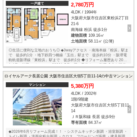
一戸建て
2,780万円
4LDK / 1994年
大阪府大阪市住吉区東粉浜2丁目
21-6
南海線 粉浜 徒歩1分
建物面積
109.16㎡
土地面積
58.11㎡ (公簿)
◎生活に便利な立地のおうち◎ ◆3wayアクセス ・南海本線「粉浜」駅ま
で 徒歩約1分 ・地下鉄四つ橋線「玉出」駅まで 徒歩約10分 ・阪堺電
軌軌道阪堺線「東粉浜」駅まで 徒歩約1分 ◆リフォーム履歴あり 2025
年4月 外壁・バルコニー 2026年5月 壁・天井クロス貼替 ◆主な設備
キッチン ・システムキッチン ・3口コンロ 浴室 ・追い焚き機能 ・浴室
乾燥機 トイレ ・温水洗浄便座 ・1階、2階の2か所 洗面所 ・シャワー付
ロイヤルアーク長居公園 大阪市住吉区大領5丁目11-14の中古マンション
き洗面台 ・床暖房 収納 ・各居室にあり ・屋根裏収納あり ・モニター付
きインターフォン
マンション
5,380万円
4LDK / 2002年
1階/9階建
大阪府大阪市住吉区大領5丁目11-
14
ＪＲ阪和線 長居 徒歩9分
専有面積
84.37㎡
◆2026年6月リフォーム完成！！ ・システムキッチン新調 ・浴室新調 ・
トイレ新調 ・洗面化粧台新調 ・クロス、フローリング張替 ・建具新調