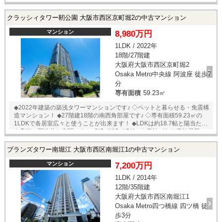
ゴミステーションがあり24時間ゴミ出し可能です！ ◆室内設備・共用施
設が充実しております！（下記参照） ■室内設備■ ■
クラッシィタワー靭公園 大阪市西区京町堀2の中古マンション
共用施設■ ◇食洗機 ◇コンシェルジュ/1階 ◇浄水
器 ◇ラウンジ×2/1階 ◇ディスポーザ
マンション
8,980万円
ー ◇集会室（キッズルーム）/2階 ◇保温浴
1LDK / 2022年
槽 ◇集会室（和室）/2階 ◇オール電
18階/27階建
化 ◇会議室/2階 ◇温水洗浄便器 ◇AVルー
ム/2階 ◇浴室暖房乾燥機 ◇ルーフガーデン/2階 ◇追い焚
大阪府大阪市西区京町堀2
き ◇スカイラウンジ/28階 ◇浴室速乾フロ
Osaka Metro中央線 阿波座 徒歩7
ア ◇宅配ボックス ◇24時間換気 ◇各階ゴミ
分
ステーション ◇二重床 ◇耐震工法 □立地のポイント□ ◆
専有面積
59.23㎡
長堀鶴見緑地線【西大橋】駅まで徒歩2分 ◆四つ橋線【四ツ橋】駅まで徒
歩4分 ◆御堂筋・四ツ橋・長堀鶴見緑地線【心斎橋】駅まで徒歩7分
◆2022年建築の築浅タワーマンションです♪ ◇ペットと暮らせる・免震構
◆【ローソン西区新町1丁目店】まで徒歩3分 ◆【セブンイレブン大阪新
造マンション！ ◆27階建18階の南西角部屋です♪ ◇専有面積59.23㎡の
町2丁目店】まで徒歩3分 ◆【ファミリーマート新町店】まで徒歩3分 ★
1LDKで各居室広々と使うことが出来ます！ ◆LDKは約18.7帖と陽当たり
内覧予約受付中！10時～19時お好きな日時でご内覧可能！★ 当店までお
も良好で開放的な空間です♪ ◇SIC+WIC+LDKにも収納があり収納場所に
電話いただくか、もしくは24時間対応可能「内覧予約・お問い合わせ」
困りませんね！ ◆最寄り駅まで徒歩10分圏内の好立地です♪ ◇各階にゴミ
フォームよりお問い合わせ下さい！業務に精通したスタッフが丁寧に対
ステーションがあり、24時間ゴミ出し可能です！ ◆トリプルセキュリテ
ブランズタワー南堀江 大阪市西区南堀江1の中古マンション
応致します。ご来店が困難な場合は、ご希望場所でのお待ち合わせも可
ィで安心♪ハンズフリーでオートロックが解錠できるので手がふさがって
能です。 ※当社ではネットで他社様が広告している物件も同時に紹介・
いても自動で開きます！ ■室内設備■ ■共用施設■ ◇床
マンション
7,200万円
案内可能です。 併せて内覧を希望される際は、物件名を担当者までお申
暖房 ◇コーチエントランス/1階 ◇浴室乾燥暖房
し付け下さい。
1LDK / 2014年
機 ◇グランドエントランス/1階 ◇追い焚き ◇
12階/35階建
ペット洗い場/1階 ◇ミストサウナ ◇コンシェルズ/1階 ◇食洗
機 ◇オーナーズラウンジ/2階 ◇ディスポーザ
大阪府大阪市西区南堀江1
ー ◇ゲストルーム/3階 ◇SIC+WIC ◇スカイ
Osaka Metro四つ橋線 四ツ橋 徒
テラス/25階 ◇複層ガラス ◇スロップシンク
歩3分
□立地のポイント□ ◆中央・千日前線【阿波座】駅まで