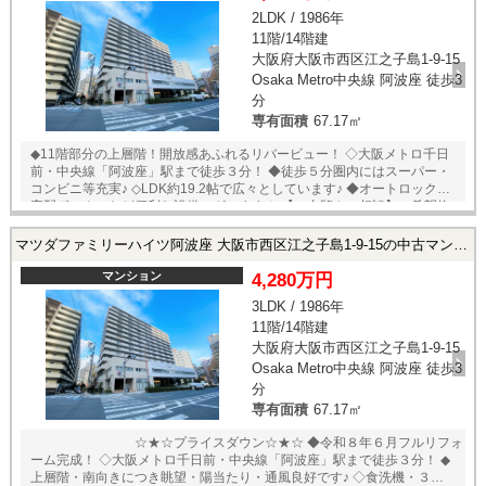
WVEPANEL設置（キッチン下・カウンター） ・間接照明設置 ★☆★☆★
2LDK / 1986年
家具プレゼントキャンペーン実施中！★☆★☆★ 今なら下記①・②いずれ
11階/14階建
かの家具をプレゼント♪ ①ダイニングセット ・ダイニングテーブル（モ
ンキーポッド1台）+椅子4脚 ②リビングセット ・リビングテーブル（ク
大阪府大阪市西区江之子島1-9-15
ラロウォールナット/無垢材）1台+ソファー1脚 ★即日内覧可能物件！お
Osaka Metro中央線 阿波座 徒歩3
好きな日時でご内覧可能！★当店までお電話いただくか、もしくは24時
分
間対応可能「内覧予約・お問い合わせ」フォームよりお問い合わせ下さ
専有面積
67.17㎡
い！ ※当社ではネットで他社様が広告している物件も同時に紹介・案内
可能です。 併せて内覧を希望される際は、物件名を担当者までお申し付
◆11階部分の上層階！開放感あふれるリバービュー！ ◇大阪メトロ千日
け下さい。
前・中央線「阿波座」駅まで徒歩３分！ ◆徒歩５分圏内にはスーパー・
コンビニ等充実♪ ◇LDK約19.2帖で広々としています♪ ◆オートロック・
宅配ボックスなど便利な設備ございます！ 【ご内覧やご相談】ご希望物
件へのご案内・詳細な説明を、業務に精通したスタッフが丁寧に対応致
します。お店に来られなくてもご希望の場所でお待ち合わせや、ご自宅
マツダファミリーハイツ阿波座 大阪市西区江之子島1-9-15の中古マンション
への送迎も可能です♪ ※当社ではネットで他社様が広告している物件も同
時に紹介・案内可能です。 併せて内覧を希望される際は、物件名を担当
マンション
4,280万円
者までお申し付け下さい。
3LDK / 1986年
11階/14階建
大阪府大阪市西区江之子島1-9-15
Osaka Metro中央線 阿波座 徒歩3
分
専有面積
67.17㎡
☆★☆プライスダウン☆★☆ ◆令和８年６月フルリフォ
ーム完成！ ◇大阪メトロ千日前・中央線「阿波座」駅まで徒歩３分！ ◆
上層階・南向きにつき眺望・陽当たり・通風良好です♪ ◇食洗機・３口コ