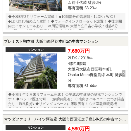
ム前千代崎 徒歩3分
す。ご来店が困難な場合は、ご希望場所でのお待ち合わせも可能です。
専有面積
53.23㎡
※当社ではネットで他社様が広告している物件も同時に紹介・案内可能
です。 併せて内覧を希望される際は、物件名を担当者までお申し付け下
◆令和8年2月リフォーム完成！ ◆10階部分の高層階・1LDK＋WIC！
さい。
◆LDK約15帖の広々空間！ ◆ウォークインクローゼット設置！ ◆徒歩圏
内にイオンモールあり！ ≪周辺環境≫ 大阪市立日吉小学校：徒歩6分
（471ｍ） 大阪市立堀江中学校：徒歩10分（761ｍ） ローソンOSLドー
ム前千代崎駅店：徒歩6分（458ｍ） イオン大阪ドームシティ店：徒歩7
分（534ｍ） 【ご内覧やご相談】ご希望物件へのご案内・詳細な説明
プレミスト靭本町 大阪市西区靱本町1の中古マンション
を、業務に精通したスタッフが丁寧に対応致します。お店に来られなく
てもご希望の場所でお待ち合わせや、ご自宅への送迎も可能です♪ 【ご
マンション
7,680万円
内覧やご相談】ご希望物件へのご案内・詳細な説明を、業務に精通した
2LDK / 2018年
スタッフが丁寧に対応致します。お店に来られなくてもご希望の場所で
4階/19階建
お待ち合わせや、ご自宅への送迎も可能です♪
大阪府大阪市西区靱本町1
Osaka Metro御堂筋線 本町 徒歩4
分
専有面積
61.44㎡
◆令和８年５月末リフォーム完成！ ◇平成30年建築の築浅マンションで
す！ ◆ペット2匹まで可！（飼育細則有） ◇南向きバルコニーにつき陽当
たり・通風良好♪ ◆リビングスペースに床暖房有！ ◇浴室乾燥暖房機にミ
ストサウナまで！もちろん追焚機能もございます♪ ◆3重セキュリティの
安心警備！！ ◇24時間ゴミ出し可！ ◆立地のポイント◆ ・御堂筋・四ツ
橋・中央線「本町」駅まで徒歩4分！ ・千日前線「阿波座」駅まで徒歩7
マツダファミリーハイツ阿波座 大阪市西区江之子島1-9-15の中古マンション
分！ ・緑豊かな「靭公園」まで徒歩2分！ □リフォーム内容□ ・ブラック
ウォールナット無垢材で造作工事（TVボード・キッチンカウンター） ・
マンション
4,580万円