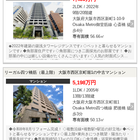
2LDK / 2022年
9階/20階建
大阪府大阪市西区新町1-10-9
Osaka Metro御堂筋線 心斎橋 徒
歩4分
専有面積
56.66㎡
◆2022年建築の築浅タワーレジデンスです♪ ◇ペットと暮らせるマンショ
ンです♪ ◆角部屋住戸です♪ ◇角部屋につき二面採光のお部屋です！ ◆お
部屋の中には嬉しい設備がたくさんございます♪ ◇人気の対面式システム
キッチン！ ◆周辺環境が充実しており快適な生活が実現します♪ ◇シュー
ズインクローゼット付きで収納に困りません！ ◆心斎橋が徒歩圏内！ ◇
フロントはコンシェルジュサービスがございます♪ ◆各階にゴミステーシ
リーガル四ツ橋筋（最上階） 大阪市西区京町堀1の中古マンション
ョンがあり、24時間ゴミ出しが可能です！ ■室内設備■ ◇床暖
房 ◇パントリー ◇食洗機 ◇デ
マンション
5,198万円
ィスポーザー ◇浄水器内蔵水栓 ◇グリル付き3口コンロ ◇ミ
1LDK / 2005年
ストサウナ ◇浴室暖房乾燥機 ◇ジャグジ
13階/13階建
ー ◇複層ガラス □立地のポイント□ ◆四
つ橋線【四ツ橋】駅まで徒歩4分 ◆御堂筋・長堀鶴見緑地線【心斎橋】駅
大阪府大阪市西区京町堀1
まで徒歩6分 ◆長堀鶴見緑地線【西大橋】駅まで徒歩7分 ◆四ツ橋・中
Osaka Metro四つ橋線 肥後橋 徒
央・御堂筋線【本町】駅まで徒歩10分 ◆【セブンイレブン大阪新町1丁
歩3分
目店】まで徒歩1分 ◆【イオンフードスタイル四ツ橋店】まで徒歩3分 売
専有面積
50.13㎡
主様居住中に付き、内覧予約受付中です！ご希望の日時を担当にお伝え
ください！
◆令和8年8月リフォーム完成！ ◇複数沿線×複数駅×駅近の好立地♪ ◆ペッ
トと暮らせるマンションです♪ ◇最上階×東向きにつき眺望・陽当たり・
通風良好です♪ ◆専有面積50.13㎡の1LDK♪ ◇食洗機・浴室乾燥機完備！