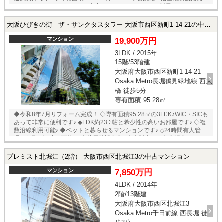
■リフォーム内容■ ・システムキッチン新調 ・ユニットバ
ス新調 ・フローリング貼替 ・便器/温水洗浄便座新調 ・洗面化粧台新調
・クロス貼替 □立地のポイント□ ◆四つ橋線【肥後
大阪ひびきの街 ザ・サンクタスタワー 大阪市西区新町1-14-21の中古マンション
橋】駅まで徒歩3分 ◆御堂筋・四ツ橋・中央線【本町】駅まで徒歩10分
◆御堂筋線【淀屋橋】駅まで徒歩12分 ◆【セブンイレブン大阪立売堀1
マンション
19,900万円
丁目店】まで徒歩2分 ◆【ライフ西大橋店】まで徒歩8分 ★即日内覧可能
3LDK / 2015年
物件！お好きな日時でご内覧可能！★ 当店までお電話いただくか、もし
15階/53階建
くは24時間対応可能「内覧予約・お問い合わせ」フォームよりお問い合
わせ下さい！業務に精通したスタッフが丁寧に対応致します。ご来店が
大阪府大阪市西区新町1-14-21
困難な場合は、ご希望場所でのお待ち合わせも可能です。 ※当社ではネ
Osaka Metro長堀鶴見緑地線 西大
ットで他社様が広告している物件も同時に紹介・案内可能です。 併せて
橋 徒歩5分
内覧を希望される際は、物件名を担当者までお申し付け下さい。
専有面積
95.28㎡
◆令和8年7月リフォーム完成！ ◇専有面積95.28㎡の3LDK♪WIC・SICも
あって非常に便利です♪ ◆LDK約23.3帖と希少性の高いお部屋です♪ ◇複
数沿線利用可能♪ ◆ペットと暮らせるマンションです♪ ◇24時間有人管
理！各階ゴミ出し可能！ ◆共用施設充実♪ ◇大阪市エコ住宅認定
◆「CASBEE」（建築環境総合性能評価システム）Ｓ評価 ■リフォーム内
容■ ・トイレ新調 ・洗面化粧台新調 ・洗濯パン/洗濯水栓新調 ・給湯器
プレミスト北堀江（2階） 大阪市西区北堀江3の中古マンション
新調 ・天カセエアコン新調（2台） ・キッチン新調 ・浴室換気設備新調
□立地のポイント□ ◆四つ橋線【本町】駅まで徒歩6分
マンション
7,850万円
◆長堀鶴見緑地線【西大橋】駅まで徒歩5分 ◆御堂筋線【心斎橋】駅まで
4LDK / 2014年
徒歩10分 ◆【ライフ西大橋店】まで徒歩5分 ◆【オリックス劇場】まで
2階/13階建
徒歩1分 ■共用施設■ ■室内設備■ ◇ペットルー
ム/1階 ◇ディスポーザー ◇コンシェルジュ/2階 ◇
大阪府大阪市西区北堀江3
静音シンク ◇各階ゴミステーション ◇食洗機 ◇オーナーズ
Osaka Metro千日前線 西長堀 徒
ラウンジ/2階 ◇ミストサウナ ◇キッズルーム/2階 ◇浴