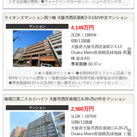
トする設備が豊富♪ ◆ウォークインクローゼット・シューズインクローゼ
ット有！ ◇追焚・浴室乾燥機付き♪ ■リフォーム内容
■ ・フローリング 貼替 ・壁/クロス 貼替 ・CF 貼替 ・照明器具 設
置 ・建具/玄関収納等 新設 ・システムキッチン 交換 ・食洗機 新設
ライオンズマンション四ツ橋 大阪市西区新町2-3-13の中古マンション
・ユニットバス 交換 ・給湯器 交換 ・洗面化粧台 交換 ・洗浄便座
付きトイレ 交換 □立地のポイント□ ◆千日前・長堀鶴
マンション
4,149万円
見緑地【西長堀】駅まで徒歩2分！ ◆千日前・阪神なんば線【桜川】駅ま
2LDK / 1986年
で徒歩7分！ ◆四つ橋線【四ツ橋】駅まで徒歩10分！ ◆【KOHYO堀江
6階/11階建
店】まで徒歩4分！ ◆【ファミリーマート南堀江3丁目店】まで徒歩3
分！ ★内覧予約受付中！お好きな日時でご内覧可能！★ 当店までお電話
大阪府大阪市西区新町2-3-13
いただくか、もしくは24時間対応可能「内覧予約・お問い合わせ」フォ
Osaka Metro長堀鶴見緑地線 西大
ームよりお問い合わせ下さい！業務に精通したスタッフが丁寧に対応致
橋 徒歩4分
します。ご来店が困難な場合は、ご希望場所でのお待ち合わせも可能で
専有面積
60.07㎡
す。 ※当社ではネットで他社様が広告している物件も同時に紹介・案内
可能です。 併せて内覧を希望される際は、物件名を担当者までお申し付
☆★☆価格ダウン☆★☆ ◆令和8年6月リフォーム完成！令
け下さい。
和4年リフォーム歴有☆ ◇複数沿線×複数駅利用可能♪各駅徒歩10分圏内♪
◆専有面積60.07㎡の2LDK！使い勝手がいいです♪ ◇オートロック・宅配
ボックス等便利な設備完備！ ◆新耐震基準のマンションです♪
■令和8年リフォーム内容■ ・フリーリング 貼替 ・建具一
部 交換 ・クロス 貼替 ・ダウンライト 設置 ・ハウスクリーリング
南堀江第二スカイハイツ 大阪市西区南堀江4-28-25の中古マンション
■令和4年リフォーム歴■ ・キッチン 交換 ・ユニットバ
ス 交換 ・温水洗浄機能付トイレ 交換 ・洗面台 交換
マンション
2,580万円
□立地のポイント□ ◆長堀鶴見緑地線【西大橋】駅まで徒
1LDK / 1976年
歩4分！ ◆四つ橋線【四ツ橋】駅まで徒歩8分！ ◆御堂筋・千日前・中央
10階/11階建
線【本町】駅まで徒歩10分！ ◆【ライフ西大橋店】まで徒歩2分！ ★即
日内覧可能物件！お好きな日時でご内覧可能！★ 当店までお電話いただ
大阪府大阪市西区南堀江4-28-25
くか、もしくは24時間対応可能「内覧予約・お問い合わせ」フォームよ
Osaka Metro長堀鶴見緑地線 ドー
りお問い合わせ下さい！業務に精通したスタッフが丁寧に対応致しま