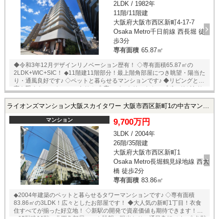
2LDK / 1982年
11階/11階建
大阪府大阪市西区新町4-17-7
Osaka Metro千日前線 西長堀 徒
歩3分
専有面積
65.87㎡
◆令和3年12月デザインリノベーション歴有！ ◇専有面積65.87㎡の
2LDK+WIC+SIC！ ◆11階建11階部分！最上階角部屋につき眺望・陽当た
り・通風良好です♪ ◇ペットと暮らせるマンションです♪ ◆リビングと洋
室を繋ぐキャットスルーあり！ ◇広々パントリーやカップボードがあり
キッチンの収納豊富♪ □立地のポイント□ ◆長堀鶴見
緑地・千日前線【西長堀】駅まで徒歩3分！ ◆中央・千日前線【阿波座】
ライオンズマンション大阪スカイタワー 大阪市西区新町1の中古マンション
駅まで徒歩9分！ ◆【セブンイレブン大阪新町店】まで徒歩2分！ ◆【東
急ハンズ新町店】まで徒歩4分！ ◆【堀江西小学校】まで徒歩4分！
マンション
9,700万円
◆【堀江中学校】まで徒歩7分！ 売主様居住中に付き、内覧予約受付中
3LDK / 2004年
です！
26階/35階建
大阪府大阪市西区新町1
Osaka Metro長堀鶴見緑地線 西大
橋 徒歩2分
専有面積
83.86㎡
◆2004年建築のペットと暮らせるタワーマンションです♪ ◇専有面積
83.86㎡の3LDK！広々としたお部屋です！ ◆大人気の新町1丁目！衣食
住すべてが揃った好立地！ ◇新駅の開発で資産価値も期待できます！
◆35階建26階・北西角部屋につき眺望・陽当たり・通風良好です♪ ◇各階