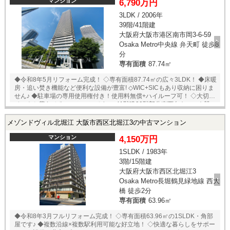
わせ下さい！業務に精通したスタッフが丁寧に対応致します。ご来店が
マンション
6,790万円
困難な場合は、ご希望場所でのお待ち合わせも可能です。
3LDK / 2006年
39階/41階建
大阪府大阪市港区南市岡3-6-59
Osaka Metro中央線 弁天町 徒歩8
分
専有面積
87.74㎡
◆令和8年5月リフォーム完成！ ◇専有面積87.74㎡の広々3LDK！ ◆床暖
房・追い焚き機能など便利な設備が豊富! ◇WIC+SICもあり収納に困りま
せん♪ ◆駐車場の専用使用権付き！使用料無償+ハイルーフ可！ ◇大切な
ペットと暮らせるマンションです♪ ◆41階建39階部分南西向きにつき眺
望・陽当たり・通風良好です♪ ◇通勤・通学に便利な駅近好立地♪
■リフォーム内容■ ◇システムキッチン 新調 ◇ユニ
メゾンドヴィル北堀江 大阪市西区北堀江3の中古マンション
ットバス 新調 ◇便器・温水洗浄便座 新調 ◇洗面化粧台 新調 ◇クロ
ス 貼替 ◇フローリング 貼替 □立地のポイント□ ◆中
マンション
4,150万円
央線【弁天町】駅まで徒歩8分！ ◆環状線【弁天町】駅まで徒歩9分！
1SLDK / 1983年
◆【ライフ弁天町店】まで徒歩10分！ ◆【セブンイレブン大阪南市岡3
3階/15階建
丁目店】まで徒歩5分！ ◆【大阪ベイタワー】まで徒歩13分！ ★即日内
覧可能物件！お好きな日時でご内覧可能！★ 当店までお電話いただく
大阪府大阪市西区北堀江3
か、もしくは24時間対応可能「内覧予約・お問い合わせ」フォームより
Osaka Metro長堀鶴見緑地線 西大
お問い合わせ下さい！業務に精通したスタッフが丁寧に対応致します。
橋 徒歩2分
ご来店が困難な場合は、ご希望場所でのお待ち合わせも可能です。 ※当
専有面積
63.96㎡
社ではネットで他社様が広告している物件も同時に紹介・案内可能で
す。 併せて内覧を希望される際は、物件名を担当者までお申し付け下さ
◆令和8年3月フルリフォーム完成！ ◇専有面積63.96㎡の1SLDK・角部
い。
屋です♪ ◆複数沿線×複数駅利用可能な好立地！ ◇快適な暮らしをサポー