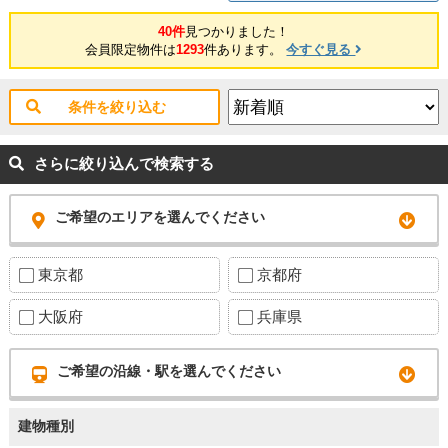
堀江小学校東学舎：徒歩10分（763ｍ） 堀江中学校：徒歩19分（1300
ｍ） ★内覧予約受付中！お好きな日時でご内覧可能！★ 当店までお電話
40件
見つかりました！
いただくか、もしくは24時間対応可能「内覧予約・お問い合わせ」フォ
会員限定物件は
1293
件あります。
今すぐ見る
ームよりお問い合わせ下さい！業務に精通したスタッフが丁寧に対応致
します。ご来店が困難な場合は、ご希望場所でのお待ち合わせも可能で
す。 ※当社ではネットで他社様が広告している物件も同時に紹介・案内
可能です。 併せて内覧を希望される際は、物件名を担当者までお申し付
条件を絞り込む
け下さい。
さらに絞り込んで検索する
ご希望のエリアを選んでください
東京都
京都府
大阪府
兵庫県
ご希望の沿線・駅を選んでください
建物種別