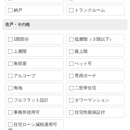
納戸
トランクルーム
住戸・その他
1階部分
低層階（３階以下）
上層階
最上階
角部屋
ペット可
アルコーブ
専用ポーチ
角地
二世帯住宅
フルフラット設計
タワーマンション
事務所使用可
住宅性能保証付
住宅ローン減税適用可