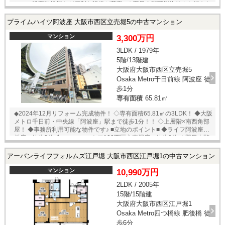
ンロ・浴室乾燥機など便利な設備が豊富♪ ★即日内覧可能物件！お好きな
日時でご内覧可能！★ 当店までお電話いただくか、もしくは24時間対応
可能「内覧予約・お問い合わせ」フォームよりお問い合わせ下さい！業
プライムハイツ阿波座 大阪市西区立売堀5の中古マンション
務に精通したスタッフが丁寧に対応致します。ご来店が困難な場合は、
ご希望場所でのお待ち合わせも可能です。 ※当社ではネットで他社様が
マンション
3,300万円
広告している物件も同時に紹介・案内可能です。 併せて内覧を希望され
3LDK / 1979年
る際は、物件名を担当者までお申し付け下さい。
5階/13階建
大阪府大阪市西区立売堀5
Osaka Metro千日前線 阿波座 徒
歩1分
専有面積
65.81㎡
◆2024年12月リフォーム完成物件！ ◇専有面積65.81㎡の3LDK！ ◆大阪
メトロ千日前・中央線「阿波座」駅まで徒歩1分！！ ◇上層階×南西角部
屋！ ◆事務所利用可能な物件です♪ ■立地のポイント■ ◆ライフ阿波座駅
前店 徒歩3分 ◆ローソンストア100西区立売堀店 徒歩2分 ★即日内覧
可能物件！お好きな日時でご内覧可能！★ 当店までお電話いただくか、
もしくは24時間対応可能「内覧予約・お問い合わせ」フォームよりお問
アーバンライフフォルムズ江戸堀 大阪市西区江戸堀1の中古マンション
い合わせ下さい！業務に精通したスタッフが丁寧に対応致します。ご来
店が困難な場合は、ご希望場所でのお待ち合わせも可能です。 ※当社で
マンション
10,990万円
はネットで他社様が広告している物件も同時に紹介・案内可能です。 併
2LDK / 2005年
せて内覧を希望される際は、物件名を担当者までお申し付け下さい。
15階/15階建
大阪府大阪市西区江戸堀1
Osaka Metro四つ橋線 肥後橋 徒
歩6分