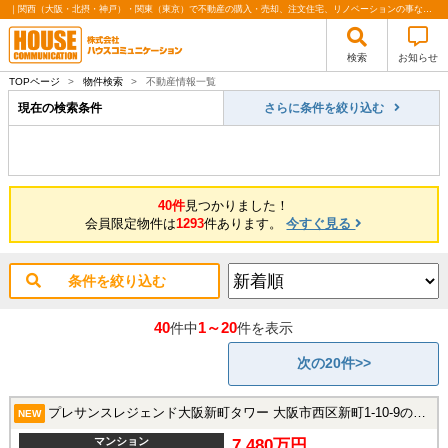
｜関西（大阪・北摂・神戸）・関東（東京）で不動産の購入・売却、注文住宅、リノベーションの事なら株式会社ハウスコミュニケーション
検索
お知らせ
TOPページ
>
物件検索
>
不動産情報一覧
現在の検索条件
さらに条件を絞り込む
40件
見つかりました！
会員限定物件は
1293
件あります。
今すぐ見る
条件を絞り込む
40
1～20
件中
件を表示
次の20件>>
プレサンスレジェンド大阪新町タワー 大阪市西区新町1-10-9の中古マンション
NEW
マンション
7,480万円