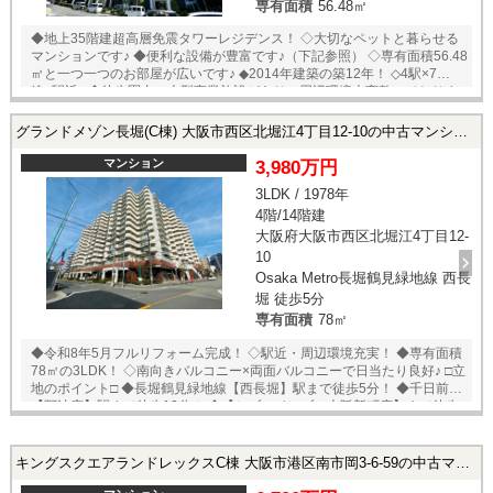
専有面積
56.48㎡
徒歩7分！ ◆京阪中之島線【中之島】駅まで徒歩12分！ ◆【西船場小学
校】まで徒歩7分！ ◆【花ノ井中学校】まで徒歩4分！ ◆【靭公園】まで
◆地上35階建超高層免震タワーレジデンス！ ◇大切なペットと暮らせる
徒歩1分！ ◆【ライフMiniel西本町店】まで徒歩10分！ ☆売主様居住中
マンションです♪ ◆便利な設備が豊富です♪（下記参照） ◇専有面積56.48
に付き、内覧予約受付中です！ご希望の日時をメール・またはお電話に
㎡と一つ一つのお部屋が広いです♪ ◆2014年建築の築12年！ ◇4駅×7沿
て、お伝えください！ ※当社ではネットで他社様が広告している物件も
線×駅近♪ ◆徒歩圏内に大型商業施設があり、周辺環境大変整っておりま
同時に紹介・案内可能です。 併せて内覧を希望される際は、物件名を担
す！ ■室内設備■ ■共用施設■ ◇ミストサウ
当者までお申し付け下さい。
ナ ◇グルーミングルーム/1階 ◇追い焚き ◇
グランドメゾン長堀(C棟) 大阪市西区北堀江4丁目12-10の中古マンション
ラウンジ/1階 ◇浴室乾燥暖房機 ◇ゴルフレンジ/3階 ◇浴室速乾
フロア ◇コミュニティールーム/4階 ◇保温浴
マンション
3,980万円
槽 ◇ビューラウンジ/19階 ◇食洗機
3LDK / 1978年
◇ゲストルーム/19回 ◇ディスポーザー ◇ビューバス/19階 ◇温
4階/14階建
水洗浄便座 ◇スカイデッキ/屋上 ◇床暖
房 ◇宅配ボックス ◇複層ガラス ◇コン
大阪府大阪市西区北堀江4丁目12-
シェルジュ ◇24時間換気 □立地のポイント□ ◆四つ橋
10
線【四ツ橋】駅まで徒歩3分！ ◆御堂筋・四ツ橋・千日前線【難波】駅ま
Osaka Metro長堀鶴見緑地線 西長
で徒歩6分！ ◆JR【なんば】駅まで徒歩8分！ ◆御堂筋線【心斎橋】駅ま
堀 徒歩5分
で徒歩7分！ ◆【大丸心斎橋店】まで徒歩9分！ ◆【心斎橋パルコ】まで
専有面積
78㎡
徒歩10分！ ◆【ファミリーマートアメ村西心斎橋店】まで徒歩2分！
★内覧予約受付中！お好きな日時でご内覧可能！★ 当店まで
◆令和8年5月フルリフォーム完成！ ◇駅近・周辺環境充実！ ◆専有面積
お電話いただくか、もしくは24時間対応可能「内覧予約・お問い合わ
78㎡の3LDK！ ◇南向きバルコニー×両面バルコニーで日当たり良好♪ □立
せ」フォームよりお問い合わせ下さい！業務に精通したスタッフが丁寧
地のポイント□ ◆長堀鶴見緑地線【西長堀】駅まで徒歩5分！ ◆千日前線
に対応致します。ご来店が困難な場合は、ご希望場所でのお待ち合わせ
【阿波座】駅まで徒歩12分！ ◆【セブンイレブン大阪新町店】まで徒歩
も可能です。 ※当社ではネットで他社様が広告している物件も同時に紹
3分！ ◆【ウエルシア大阪新町】まで徒歩3分！ ◆【阪急オアシス新町
介・案内可能です。 併せて内覧を希望される際は、物件名を担当者まで
店】まで徒歩6分！ ◆【コーヨー堀江店】まで徒歩6分！ ★即日内覧可能
お申し付け下さい。
物件！お好きな日時でご内覧可能！★ 当店までお電話いただくか、もし
キングスクエアランドレックスC棟 大阪市港区南市岡3-6-59の中古マンション
くは24時間対応可能「内覧予約・お問い合わせ」フォームよりお問い合