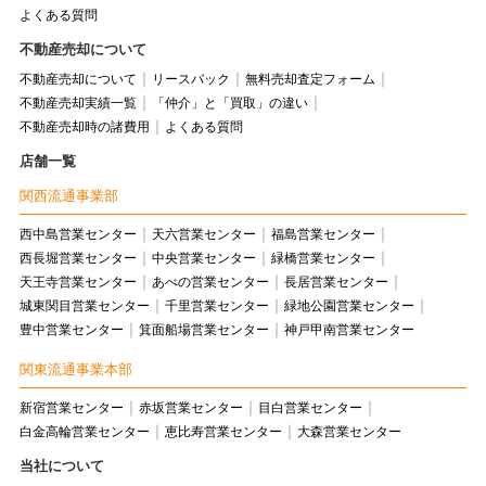
よくある質問
不動産売却について
不動産売却について
リースバック
無料売却査定フォーム
不動産売却実績一覧
「仲介」と「買取」の違い
不動産売却時の諸費用
よくある質問
店舗一覧
関西流通事業部
西中島営業センター
天六営業センター
福島営業センター
西長堀営業センター
中央営業センター
緑橋営業センター
天王寺営業センター
あべの営業センター
長居営業センター
城東関目営業センター
千里営業センター
緑地公園営業センター
豊中営業センター
箕面船場営業センター
神戸甲南営業センター
関東流通事業本部
新宿営業センター
赤坂営業センター
目白営業センター
白金高輪営業センター
恵比寿営業センター
大森営業センター
当社について