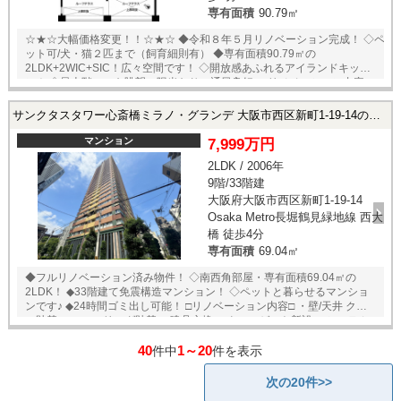
専有面積
90.79㎡
☆★☆大幅価格変更！！☆★☆ ◆令和８年５月リノベーション完成！ ◇ペ
ット可/犬・猫２匹まで（飼育細則有） ◆専有面積90.79㎡の
2LDK+2WIC+SIC！広々空間です！ ◇開放感あふれるアイランドキッチ
ン！ ◇最上階につき眺望・陽当たり・通風良好♪ □リノベーション内容□
・システムキッチン交換 ・ユニットバス交換 ・洗面化粧台交換 ・トイ
レ交換 ・全室クロス貼替 ・全建具交換 ・セラミックタイル貼替 ・洗濯
サンクタスタワー心斎橋ミラノ・グランデ 大阪市西区新町1-19-14の中古マンション
水栓器具交換 ・防水パン交換 ・スイッチパネル設置 ・ダウンライト設
置 ・照明器具設置 ・玄関人感センサー設置 ■立地のポイント■ ◇大阪メ
マンション
7,999万円
トロ四ツ橋線「肥後橋」駅まで徒歩６分 ◆京都中之島線「中之島」駅ま
2LDK / 2006年
で徒歩８分 ◇大阪メトロ御堂筋・四つ橋線・中央線「本町」駅まで徒歩
9階/33階建
11分 ◆ライフ土佐堀店：徒歩2分 ◇ファミリーマート江戸堀なにわ筋
店：徒歩1分 ◆靭公園：徒歩3分 ◇西船場小学校：徒歩3分 ★内覧予約受
大阪府大阪市西区新町1-19-14
付中！お好きな日時でご内覧可能！★ 当店までお電話いただくか、もし
Osaka Metro長堀鶴見緑地線 西大
くは24時間対応可能「内覧予約・お問い合わせ」フォームよりお問い合
橋 徒歩4分
わせ下さい！業務に精通したスタッフが丁寧に対応致します。ご来店が
専有面積
69.04㎡
困難な場合は、ご希望場所でのお待ち合わせも可能です。 ※当社ではネ
ットで他社様が広告している物件も同時に紹介・案内可能です。 併せて
◆フルリノベーション済み物件！ ◇南西角部屋・専有面積69.04㎡の
内覧を希望される際は、物件名を担当者までお申し付け下さい。
2LDK！ ◆33階建て免震構造マンション！ ◇ペットと暮らせるマンショ
ンです♪ ◆24時間ゴミ出し可能！ □リノベーション内容□ ・壁/天井 クロ
ス貼替 ・フローリング貼替 ・建具交換 ・クローゼット新設 ・システム
キッチン、洗面化粧台、ユニットバス、便器、ウォシュレット、洗濯パ
40
1～20
ン、洗濯水栓、新調 ≪アクセス≫ 大阪メトロ四ツ橋線【四ツ橋駅】まで
件中
件を表示
徒歩4分 大阪メトロ長堀鶴見緑地線【西心斎橋駅】まで徒歩5分 大阪メト
ロ長堀鶴見緑地線【心斎橋駅】まで徒歩7分 ≪周辺環境≫ セブンイレブ
次の20件>>
ン 大阪新町1丁目店：徒歩1分 イオンフードスタイル四ツ橋店：徒歩4分