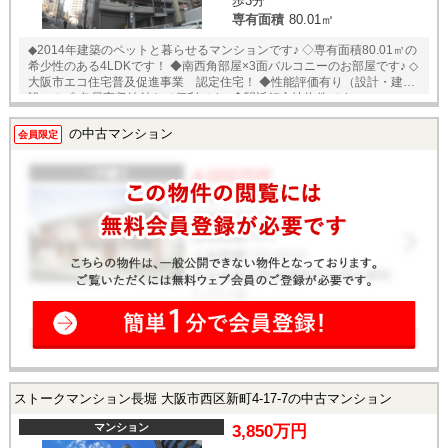
歩3分
室暖房乾燥機 ◇ゲストルーム×3/30階 ◇カラリ床・サーモフロア
専有面積
80.01㎡
◇ビューラウンジ/30階 ◇ガス温水式床暖房 ◇パーティールー
ム/30階 ◇ウォークインクローゼット ◇スタディルーム/30階
◆2014年建築のペットと暮らせるマンションです♪ ◇専有面積80.01㎡の
◇シューズインクローゼット ★新着物件！内覧予約受付中！お
希少性のある4LDKです！ ◆南西角部屋×3面バルコニーのお部屋です♪ ◇
好きな日時でご内覧可能！★ 当店までお電話いただくか、もしくは24時
大阪市エコ住宅普及促進事業 認定住宅！ ◆性能評価有り（設計・建
間対応可能「内覧予約・お問い合わせ」フォームよりお問い合わせ下さ
設）！ ◇各居室収納付きで便利です♪ ◆駅近好立地物件です♪
い！業務に精通したスタッフが丁寧に対応致します。ご来店が困難な場
□立地のポイント□ ◆千日前・長堀鶴見緑地線【西長
合は、ご希望場所でのお待ち合わせも可能です。 ※当社ではネットで他
堀】駅まで徒歩3分！ ◆長堀鶴見緑地線【西大橋】駅まで徒歩5分！ ◆千
の中古マンション
社様が広告している物件も同時に紹介・案内可能です。 併せて内覧を希
会員限定
日前・長堀鶴見緑地線【阿波座】駅まで徒歩10分！ ◆【堀江東小学校】
望される際は、物件名を担当者までお申し付け下さい。
まで徒歩2分！ ◆【堀江中学校】まで徒歩7分！ ◆【ライフ西大橋店】ま
で徒歩6分 ◆【ファミリーマート新町2丁目店】まで徒歩5分！ ★内覧予
約受付中です！お好きな日時でご内覧可能！★ 当店までお電話いただく
か、もしくは24時間対応可能「内覧予約・お問い合わせ」フォームより
お問い合わせ下さい！業務に精通したスタッフが丁寧に対応致します。
ご来店が困難な場合は、ご希望場所でのお待ち合わせも可能です。 ※当
社ではネットで他社様が広告している物件も同時に紹介・案内可能で
す。 併せて内覧を希望される際は、物件名を担当者までお申し付け下さ
い。
ストークマンション長堀 大阪市西区新町4-17-7の中古マンション
マンション
3,850万円