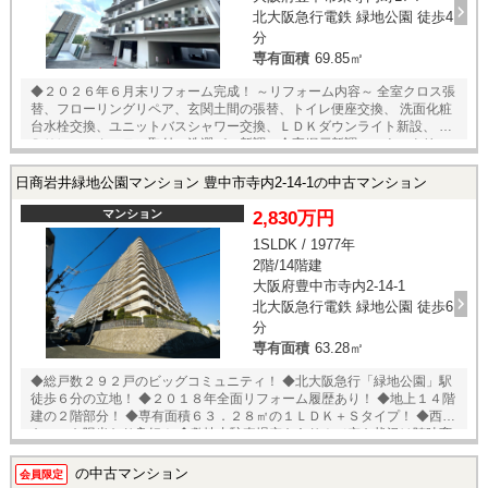
北大阪急行電鉄 緑地公園 徒歩4
分
専有面積
69.85㎡
◆２０２６年６月末リフォーム完成！ ～リフォーム内容～ 全室クロス張
替、フローリングリペア、玄関土間の張替、トイレ便座交換、 洗面化粧
台水栓交換、ユニットバスシャワー交換、ＬＤＫダウンライト新設、 Ｌ
ＤＫレースカーテン取付、洗濯パン新調、全室網戸新調、ハウスクリー
ニング 等 ◆北大阪急行南北線「緑地公園」駅徒歩４分の好立地！ ◆地上
１３階建ての８階部分！ ◆専有面積６９．８５㎡の３ＬＤＫタイプ！ ◆
日商岩井緑地公園マンション 豊中市寺内2-14-1の中古マンション
南向きの三方角住戸！２面バルコニー！ ◆陽当たり・通風・眺望良好！
◆全居室５帖以上！窓あり！ ◆全居室にエアコンの設置が可能！ ◆２０
マンション
2,830万円
１７年４月フルリフォーム履歴あり！ ★内覧予約受付中！★ 当店までお
1SLDK / 1977年
電話いただくか、もしくは24時間対応可能「内覧予約・お問い合わせ」
2階/14階建
フォームよりお問い合わせ下さい！
大阪府豊中市寺内2-14-1
北大阪急行電鉄 緑地公園 徒歩6
分
専有面積
63.28㎡
◆総戸数２９２戸のビッグコミュニティ！ ◆北大阪急行「緑地公園」駅
徒歩６分の立地！ ◆２０１８年全面リフォーム履歴あり！ ◆地上１４階
建の２階部分！ ◆専有面積６３．２８㎡の１ＬＤＫ＋Ｓタイプ！ ◆西向
きにつき陽当たり良好！ ◆敷地内駐車場空きあり！（空き状況は随時変
動するため要確認） ◆エレベーター４基あり！ ◆耐震基準適合証明書取
得可能マンション！ ★内覧予約受付中★ 当店までお電話いただくか、も
の中古マンション
会員限定
しくは24時間対応可能「内覧予約・お問い合わせ」フォームよりお問い