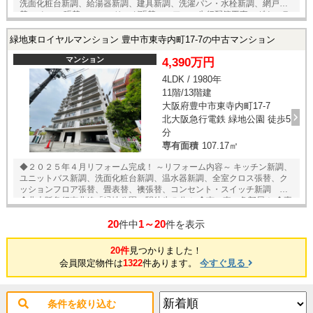
洗面化粧台新調、給湯器新調、建具新調、洗濯パン・水栓新調、網戸張
替、 クロス張替、フローリング張替、エアコン先行配管工事、ダウンラ
イト設置、 TVモニタ付きインターホン新調、分電盤新調 等 ◆７階建の
３階部分！ ◆専有面積７３．４５㎡の３ＬＤＫタイプ！ ◆南西向きのた
緑地東ロイヤルマンション 豊中市東寺内町17-7の中古マンション
め陽当たり良好！ ◆ペット飼育可能！（規約制限あり） ◆全居室にエア
コン設置可能！ ◆食洗器、浴室乾燥機など室内設備が充実！ ◆安心のア
マンション
4,390万円
フター保証付き！ ◆住宅ローン控除適用可能マンション！ ★内覧予約
4LDK / 1980年
受付中★ 当店までお電話いただくか、もしくは24時間対応可能「内覧予
11階/13階建
約・お問い合わせ」フォームよりお問い合わせ下さい！
大阪府豊中市東寺内町17-7
北大阪急行電鉄 緑地公園 徒歩5
分
専有面積
107.17㎡
◆２０２５年４月リフォーム完成！ ～リフォーム内容～ キッチン新調、
ユニットバス新調、洗面化粧台新調、温水器新調、全室クロス張替、ク
ッションフロア張替、畳表替、襖張替、コンセント・スイッチ新調 等
◆北大阪急行南北線「緑地公園」駅徒歩５分！ ◆南・東の角部屋！ ◆専
有面積１０７．１７平米の４ＬＤＫ！ ◆ＬＤＫはゆったりくつろげる約
20
1～20
２４．８帖の広さ！ ◆南向き・３面バルコニーのため陽当たり・通風良
件中
件を表示
好！ ◆１３階建ての１１階部分のため眺望も良好！ ★内覧予約受付中！
★ 当店までお電話いただくか、もしくは24時間対応可能「内覧予約・お
20件
見つかりました！
問い合わせ」フォームよりお問い合わせ下さい！
会員限定物件は
1322
件あります。
今すぐ見る
条件を絞り込む