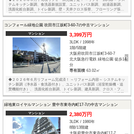
テムキッチン新調、食洗器新規設置、ユニットバス新調、 給湯器新調、
洗面化粧台新調、トイレ新調、壁・天井クロス張替、 フローリング張
替、建具・玄関収納等新調、照明器具新規設置、 玄関人感センター新
設、ハウスクリーニング 等 ◆遠藤剛生建築設計事務所によるデザイナ
ーズマンション！ ◆地上５階建の４階部分！ ◆専有面積７９．８２㎡の
コンフォール緑地公園 吹田市江坂町3-60-7の中古マンション
３ＬＤＫタイプ！ ◆ペット飼育可能！（※規約制限あり） ◆開放感のあ
る約１７帖のＬＤＫ！ ◆全居室に収納スペースあり！ ◆平面駐車場権利
マンション
3,399万円
付き！（月額１，０００円） ◆食洗器・浴室乾燥機等の室内設備が充
3LDK / 1998年
実！ ★内覧予約受付中★ 当店までお電話いただくか、もしくは24時間対
1階/5階建
応可能「内覧予約・お問い合わせ」フォームよりお問い合わせ下さい！
大阪府吹田市江坂町3-60-7
北大阪急行電鉄 緑地公園 徒歩14
分
専有面積
63.02㎡
◆２０２６年６月リフォーム完成済！ ～リフォーム内容～ システムキッ
チン新調（浄水器・食洗器付き）、ユニットバス新調（浴室乾燥機・追
焚機能付き）、 洗面化粧台新調、トイレ新調、建具新調、クロス・フロ
ーリング貼替、クッションフロア貼替、 シューズボックス新調、給湯器
新調、分電盤新調、ハウスクリーニング 等 ◆ペット飼育可能！（規約
制限あり） ◆階下住戸なしの１階部分！ ◆専有面積６３．０２㎡の３Ｌ
緑地東ロイヤルマンション 豊中市東寺内町17-7の中古マンション
ＤＫタイプ！ ◆南向きにつき陽当たり良好！ ◆共用部にはオートロッ
ク・宅配ボックスを完備！ ◆住宅ローン控除適用可能マンション！ ★内
マンション
2,380万円
覧予約受付中★ 当店までお電話いただくか、もしくは24時間対応可能
3LDK / 1980年
「内覧予約・お問い合わせ」フォームよりお問い合わせ下さい！
8階/13階建
大阪府豊中市東寺内町17-7