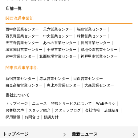
店舗一覧
関西流通事業部
西中島営業センター
天六営業センター
福島営業センター
西長堀営業センター
中央営業センター
緑橋営業センター
天王寺営業センター
あべの営業センター
長居営業センター
城東関目営業センター
千里営業センター
緑地公園営業センター
豊中営業センター
箕面船場営業センター
神戸甲南営業センター
関東流通事業本部
新宿営業センター
赤坂営業センター
目白営業センター
白金高輪営業センター
恵比寿営業センター
大森営業センター
当社について
トップページ
ニュース
特典とサービスについて
WEBチラシ
お客様の声
スタッフ紹介
スタッフブログ
会社情報
店舗紹介
採用情報
お問合せ
勧誘方針
トップページ
最新ニュース