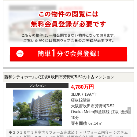
合わせ下さい！
藤和シティホームズ江坂Ⅱ 吹田市芳野町5-52の中古マンション
マンション
4,780万円
3LDK / 1997年
6階/12階建
大阪府吹田市芳野町5-52
Osaka Metro御堂筋線 江坂 徒歩
10分
専有面積
67.14㎡
◆２０２６年３月室内リフォーム完成済！ ～リフォーム内容～ システム