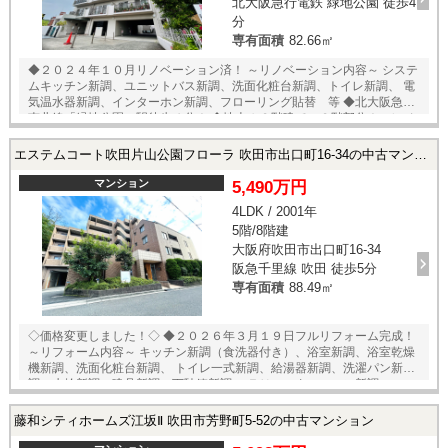
北大阪急行電鉄 緑地公園 徒歩4
分
専有面積
82.66㎡
◆２０２４年１０月リノベーション済！ ～リノベーション内容～ システ
ムキッチン新調、ユニットバス新調、洗面化粧台新調、トイレ新調、 電
気温水器新調、インターホン新調、フローリング貼替 等 ◆北大阪急行
南北線「緑地公園」駅徒歩４分！ ◆地上１３階建ての３階部分！エレベ
ーター停止階！ ◆専有面積８２．６６㎡の３ＬＤＫ！ ◆南西向きの角部
屋！２面バルコニー！ ◆陽当たり・通風・眺望良好！ ◆全居室に窓・収
エステムコート吹田片山公園フローラ 吹田市出口町16-34の中古マンション
納スペースあり！ ◆二重サッシにつき、断熱・防音・防犯効果アップ！
★内覧予約受付中！★ 当店までお電話いただくか、もしくは24時間対応
マンション
5,490万円
可能「内覧予約・お問い合わせ」フォームよりお問い合わせ下さい！
4LDK / 2001年
5階/8階建
大阪府吹田市出口町16-34
阪急千里線 吹田 徒歩5分
専有面積
88.49㎡
◇価格変更しました！◇ ◆２０２６年３月１９日フルリフォーム完成！
～リフォーム内容～ キッチン新調（食洗器付き）、浴室新調、浴室乾燥
機新調、洗面化粧台新調、 トイレ一式新調、給湯器新調、洗濯パン新
調、水栓新調、建具新調、下駄箱新調、 ＴＶモニターフォン新調、フロ
ーリング張替、クロス張替、網戸張替、 ダウンライト設置、分電盤新
調 等 ◆２００１年３月建築！ ◆地上８階建ての５階部分！ ◆専有面積
藤和シティホームズ江坂Ⅱ 吹田市芳野町5-52の中古マンション
８８．４９㎡の４ＬＤＫタイプ！ ◆南東向き・３方角住戸につき陽当た