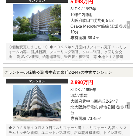
り・通風良好！ ◆広々とした５０．６９㎡のルーフバルコニー！ ◆プラ
マンション
5,098万円
イバシー性の高い玄関ポーチは８．４㎡の広さ！ ◆全居室に収納スペー
3LDK / 1997年
スあり！ ◆浴室は１４１８サイズ・窓付き！ ◆玄関には身だしなみチェ
10階/12階建
ックに便利な姿見付き！ ◆共用部にはオートロック・宅配ボックスを完
備！ ◆安心のアフター保証付き！ ◆住宅ローン控除適用可能マンショ
大阪府吹田市芳野町5-52
ン！ ★内覧予約受付中！★ 当店までお電話いただくか、もしくは24時間
Osaka Metro御堂筋線 江坂 徒歩
対応可能「内覧予約・お問い合わせ」フォームよりお問い合わせ下さ
10分
い！
専有面積
66.4㎡
◇価格変更しました！◇ ◆２０２５年９月室内リフォーム完了！ ～リフ
ォーム内容～ 建具新調、フローリング張替、クロス張替、水回り全交
換、 洗濯パン新調、給湯器新調、畳表替・襖張替 等 ◆地上１２階建て
の１０階部分！ ◆ペット飼育可能！（飼育細則あり） ◆専有面積６６．
４㎡の３ＬＤＫタイプ！ ◆陽当たり・通風・眺望良好！ ◆全居室に収納
スペースあり！ ◆共用部にはオートロック・宅配ボックスを完備！ ★内
グランドール緑地公園 豊中市西泉丘2-2447の中古マンション
覧予約受付中★ 当店までお電話いただくか、もしくは24時間対応可能
「内覧予約・お問い合わせ」フォームよりお問い合わせ下さい！
マンション
2,990万円
3LDK / 1996年
3階/7階建
大阪府豊中市西泉丘2-2447
北大阪急行電鉄 緑地公園 徒歩17
分
専有面積
73.45㎡
◆２０２５年１０月３０日フルリフォーム済！ ～リフォーム内容～ シス
テムキッチン新調、ユニットバス新調、浴室乾燥機新調、トイレ新調、