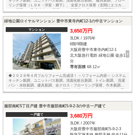
キッチン新調、ユニットバス新調、洗面化粧台新調、 建具新調、フロー
リング張替（ＬＤＫ・洋室・廊下）、 全室クロス張替（玄関にエコカラ
ット採用） 等 ◆地上１２階建ての６階部分！ ◆ペット飼育可能！（飼
育細則あり） ◆専有面積６７．１４㎡の３ＬＤＫタイプ！ ◆南西向き、
全居室に窓・収納スペースあり！陽当たり・通風良好！ ◆食洗機・浴室
緑地公園ロイヤルマンション 豊中市東寺内町12-1の中古マンション
乾燥機等の室内設備が充実！ ◆共用部にはオートロック・宅配ボックス
を完備！ ◆住宅ローン控除適用可能マンション！ ★内覧予約受付中★ 当
マンション
3,650万円
店までお電話いただくか、もしくは24時間対応可能「内覧予約・お問い
3LDK / 1976年
合わせ」フォームよりお問い合わせ下さい！
6階/9階建
大阪府豊中市東寺内町12-1
北大阪急行電鉄 緑地公園 徒歩1
分
専有面積
68.12㎡
◆２０２６年４月フルリフォーム完成済！ ～リフォーム内容～ システム
キッチン新調、ユニットバス新調、洗面化粧台新調、トイレ新調、 洗濯
パン・水栓新調、建具新調、全クロス・フローリング張替、巾木新調、
ガス給湯器新調、ワークスペース新設、ミラー付きシューズボックス新
設、 ウォールキャビネット新設（洗面室・トイレ）、可動棚新設（洋
室） 等 ◆北大阪急行線「緑地公園」駅徒歩１分の好立地！ ◆地上９階
建ての６階部分！ ◆専有面積６８．１２㎡の３ＬＤＫ＋ワークスペー
服部南町5丁目戸建 豊中市服部南町5-9-2-3の中古一戸建て
ス！ ◆南・西の角住戸につき、陽当たり・通風良好！ ◆エアコン先行配
管施工済！ ◆食洗器や浴室乾燥機等の室内設備が充実！ ◆駅・コンビ
一戸建て
3,680万円
ニ・スーパーが徒歩１分のため生活至便！ ★内覧予約受付中★ 当店まで
3LDK / 2007年
お電話いただくか、もしくは24時間対応可能「内覧予約・お問い合わ
大阪府豊中市服部南町5-9-2-3
せ」フォームよりお問い合わせ下さい！
阪急宝塚本線 服部天神 徒歩11分