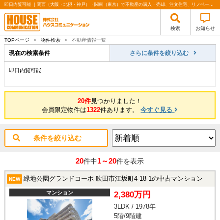
即日内覧可能 ｜関西（大阪・北摂・神戸）・関東（東京）で不動産の購入・売却、注文住宅、リノベーションの事なら株式会社ハウスコミュニケーション
検索
お知らせ
TOPページ
>
物件検索
>
不動産情報一覧
現在の検索条件
さらに条件を絞り込む
即日内覧可能
20件
見つかりました！
会員限定物件は
1322
件あります。
今すぐ見る
条件を絞り込む
20
1～20
件中
件を表示
緑地公園グランドコーポ 吹田市江坂町4-18-1の中古マンション
NEW
マンション
2,380万円
3LDK / 1978年
5階/9階建