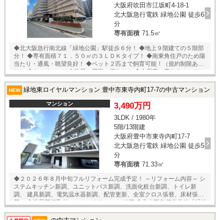
大阪府吹田市江坂町4-18-1
北大阪急行電鉄 緑地公園 徒歩6
分
専有面積
71.5㎡
◆北大阪急行南北線「緑地公園」駅徒歩６分！ ◆地上９階建ての５階部
分！ ◆専有面積７１．５０㎡の３ＬＤＫタイプ！ ◆南東角住戸のため陽
当たり・通風・眺望良好！ ◆ペット２匹まで飼育可能！（規約制限あ
り） ◆キッチンには食洗器・背面に棚あり！ ◆全居室に窓あり！エアコ
ン設置可能！ ◆２０１９年にフルリフォーム歴あり！ ★内覧予約受付中
★ 当店までお電話いただくか、もしくは24時間対応可能「内覧予約・お
緑地東ロイヤルマンション 豊中市東寺内町17-7の中古マンション
NEW
問い合わせ」フォームよりお問い合わせ下さい！
マンション
3,490万円
3LDK / 1980年
5階/13階建
大阪府豊中市東寺内町17-7
北大阪急行電鉄 緑地公園 徒歩5
分
専有面積
71.33㎡
◆２０２６年８月中旬フルリフォーム完成予定！ ～リフォーム内容～ シ
ステムキッチン新調、ユニットバス新調、洗面化粧台新調、トイレ新
調、 建具新調、電気温水器新調、配管更新、全室クロス張替、床材張
替、 食洗器新規取付、ハウスクリーニング 等 ◆北大阪急行南北線「緑地
公園」駅徒歩５分の好立地！ ◆地上１３階建ての５階部分！ ◆専有面積
７１．３３㎡の３ＬＤＫ＋ＷＩＣタイプ！ ◆南向き・両面バルコニーに