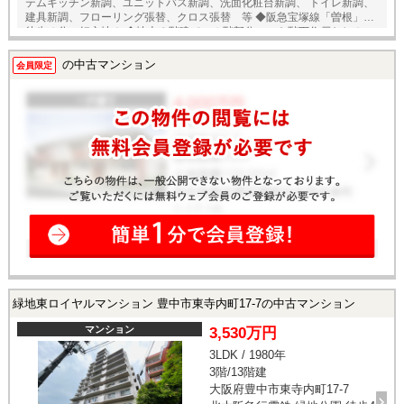
テムキッチン新調、ユニットバス新調、洗面化粧台新調、 トイレ新調、
建具新調、フローリング張替、クロス張替 等 ◆阪急宝塚線「曽根」駅
徒歩４分の好立地！ ◆地上６階建ての１階部分につき階下住戸なし！ ◆
専有面積６８．４㎡の２ＬＤＫタイプ！ ◆ＬＤＫは約１８．２帖のゆっ
たりとした広さ！ ◆全居室に窓・収納スペースあり！ ◆２面バルコニー
の中古マンション
会員限定
につき、陽当たり・通風良好！ ◆共用部にはオートロックを完備！ ★内
覧予約受付中！★ 当店までお電話いただくか、もしくは24時間対応可能
「内覧予約・お問い合わせ」フォームよりお問い合わせ下さい！
緑地東ロイヤルマンション 豊中市東寺内町17-7の中古マンション
マンション
3,530万円
3LDK / 1980年
3階/13階建
大阪府豊中市東寺内町17-7