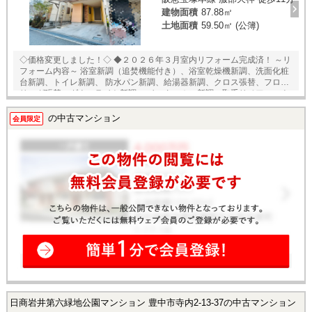
建物面積
87.88㎡
土地面積
59.50㎡ (公簿)
◇価格変更しました！◇ ◆２０２６年３月室内リフォーム完成済！ ～リ
フォーム内容～ 浴室新調（追焚機能付き）、浴室乾燥機新調、洗面化粧
台新調、トイレ新調、 防水パン新調、給湯器新調、クロス張替、フロー
リング張替、ダウンライト新調、 インターホン新調、取手リペア、ハウ
スクリーニング 等 ◆２００７年３月建築！３階建の木造住宅！ ◆阪急
宝塚線「服部天神」駅徒歩１１分！ ◆建物面積８７．８８㎡の３ＬＤＫ
の中古マンション
会員限定
タイプ！ ◆全室２面採光のため陽当たり・通風良好！ ◆２階にあるＬＤ
Ｋは、約１７．７５帖の広々としたゆったり空間！ ◆全室収納スペース
あり！ ◆住宅ローン控除適用可能！ ★内覧予約受付中！★ 当店までお電
話いただくか、もしくは24時間対応可能「内覧予約・お問い合わせ」フ
ォームよりお問い合わせ下さい！
日商岩井第六緑地公園マンション 豊中市寺内2-13-37の中古マンション