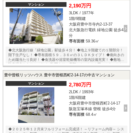
マンション
2,190万円
3LDK / 1977年
1階/9階建
大阪府豊中市寺内2-13-37
北大阪急行電鉄 緑地公園 徒歩4
分
専有面積
59.36㎡
◆北大阪急行線「緑地公園」駅徒歩４分！ ◆地上９階建ての１階部分！
階下住戸なし！ ◆専有面積５９．３６㎡の３ＬＤＫタイプ！ ◆南向きの
ため陽当たり良好！ ◆食洗器や浴室乾燥機等の室内設備充実！ ◆敷地内
駐車場空きあり！（サイズ制限あり、月額１３，０００円～１５，００
０円） ◆スーパーやコンビニ・小学校が近隣にあり生活至便！ ◆２０２
２年６月リフォーム履歴あり！ ★内覧予約受付中★ 当店までお電話いた
豊中曽根リッツハウス 豊中市曽根西町2-14-17の中古マンション
だくか、もしくは24時間対応可能「内覧予約・お問い合わせ」フォーム
よりお問い合わせ下さい！
マンション
2,780万円
2LDK / 1993年
1階/6階建
大阪府豊中市曽根西町2-14-17
阪急宝塚本線 曽根 徒歩4分
専有面積
68.4㎡
◆２０２５年１２月末フルリフォーム完成済！ ～リフォーム内容～ シス