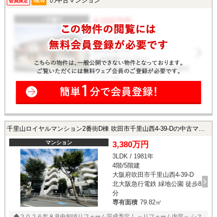
の中古マンション
会員限定
NEW
つき陽当たり・通風良好！ ◆全居室に収納スペースあり！ ◆アフターサ
ービス保証付き！ ★内覧予約受付中！★ 当店までお電話いただくか、も
しくは24時間対応可能「内覧予約・お問い合わせ」フォームよりお問い
合わせ下さい！
千里山ロイヤルマンション2番街D棟 吹田市千里山西4-39-Dの中古マンション
マンション
3,380万円
3LDK / 1981年
4階/5階建
大阪府吹田市千里山西4-39-D
北大阪急行電鉄 緑地公園 徒歩8
分
専有面積
79.82㎡
◆２０２６年８月中旬頃リフォーム完成予定！ ～リフォーム内容～ シス