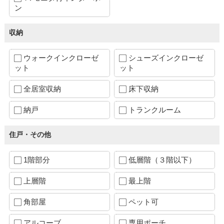
ン
収納
ウォークインクローゼ
シューズインクローゼ
ット
ット
全居室収納
床下収納
納戸
トランクルーム
住戸・その他
1階部分
低層階（３階以下）
上層階
最上階
角部屋
ペット可
アルコーブ
専用ポーチ