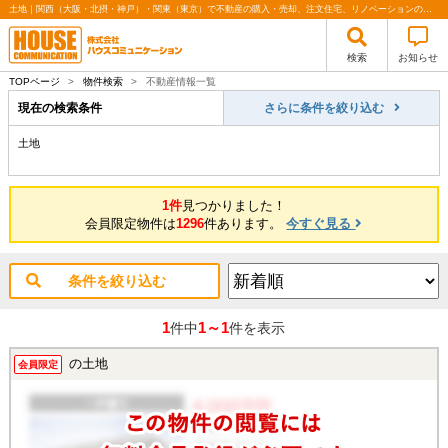
土地｜関西（大阪・北摂・神戸）・関東（東京）で不動産の購入・売却、注文住宅、リノベーションの事なら株式会社ハウスコミュニケーション
検索
お知らせ
TOPページ
>
物件検索
>
不動産情報一覧
現在の検索条件
さらに条件を絞り込む
土地
1件
見つかりました！
会員限定物件は
1296
件あります。
今すぐ見る
条件を絞り込む
1
1～1
件中
件を表示
の土地
会員限定