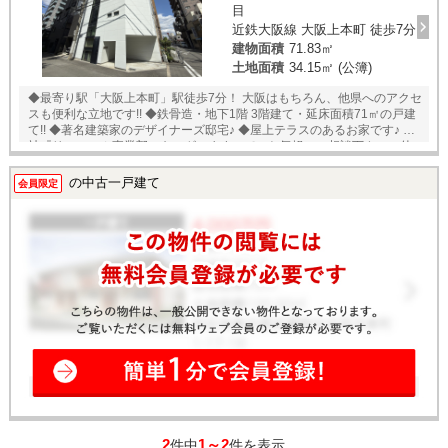
目
近鉄大阪線 大阪上本町 徒歩7分
建物面積
71.83㎡
土地面積
34.15㎡ (公簿)
◆最寄り駅「大阪上本町」駅徒歩7分！ 大阪はもちろん、他県へのアクセ
スも便利な立地です!! ◆鉄骨造・地下1階 3階建て・延床面積71㎡の戸建
て!! ◆著名建築家のデザイナーズ邸宅♪ ◆屋上テラスのあるお家です♪ ◆弊
社『リフォーム事業部』もございますので、お気軽にご相談下さい。仲
介からリフォーム・リノベーション、アフターフォローまで「ワンスト
ップ」でご対応致します！ ★即日内覧可能物件！お好きな日時でご内覧
の中古一戸建て
会員限定
可能！★ 当店までお電話いただくか、もしくは24時間対応可能「内覧予
約・お問い合わせ」フォームよりお問い合わせ下さい！ ◎当社ではネッ
トで他社様が広告している物件も同時に紹介・案内可能です。 併せて内
覧を希望される際は、物件名を担当者までお申し付け下さい。
2
1～2
件中
件を表示