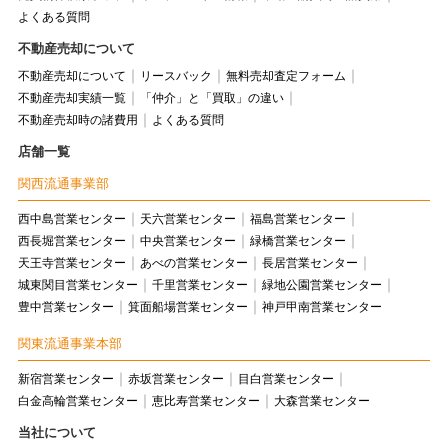
よくある質問
不動産売却について
不動産売却について
リースバック
無料売却査定フォーム
不動産売却実績一覧
「仲介」と「買取」の違い
不動産売却時の諸費用
よくある質問
店舗一覧
関西流通事業部
西中島営業センター
天六営業センター
福島営業センター
西長堀営業センター
中央営業センター
緑橋営業センター
天王寺営業センター
あべの営業センター
長居営業センター
城東関目営業センター
千里営業センター
緑地公園営業センター
豊中営業センター
箕面船場営業センター
神戸甲南営業センター
関東流通事業本部
新宿営業センター
赤坂営業センター
目白営業センター
白金高輪営業センター
恵比寿営業センター
大森営業センター
当社について