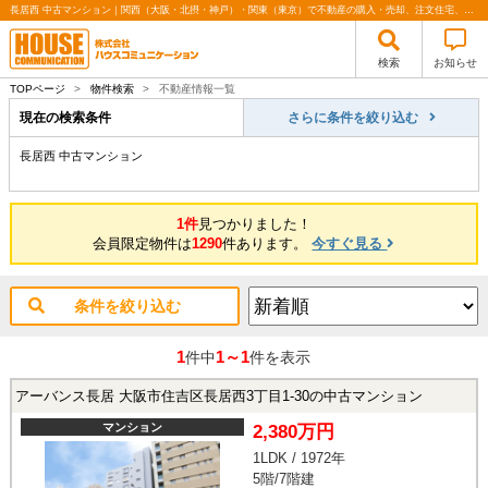
長居西 中古マンション｜関西（大阪・北摂・神戸）・関東（東京）で不動産の購入・売却、注文住宅、リノベーションの事なら株式会社ハウスコミュニケーション
検索
お知らせ
TOPページ
>
物件検索
>
不動産情報一覧
現在の検索条件
さらに条件を絞り込む
長居西 中古マンション
1件
見つかりました！
会員限定物件は
1290
件あります。
今すぐ見る
条件を絞り込む
1
1～1
件中
件を表示
アーバンス長居 大阪市住吉区長居西3丁目1-30の中古マンション
マンション
2,380万円
1LDK / 1972年
5階/7階建