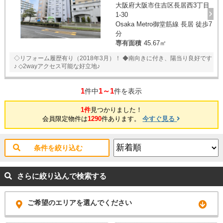
大阪府大阪市住吉区長居西3丁目
1-30
Osaka Metro御堂筋線 長居 徒歩7
分
専有面積
45.67㎡
◇リフォーム履歴有り（2018年3月）！ ◆南向きに付き、陽当り良好です
♪ ◇2wayアクセス可能な好立地♪
1
1～1
件中
件を表示
1件
見つかりました！
会員限定物件は
1290
件あります。
今すぐ見る
条件を絞り込む
さらに絞り込んで検索する
ご希望のエリアを選んでください