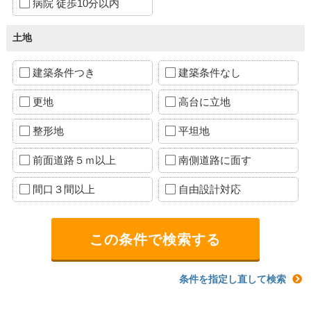
病院 徒歩10分以内
土地
建築条件つき
建築条件なし
更地
高台に立地
整形地
平坦地
前面道路５ｍ以上
南側道路に面す
間口３間以上
自由設計対応
条件を指定し直して検索