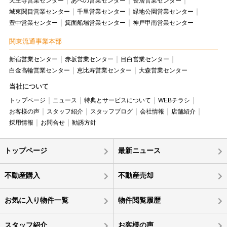
天王寺営業センター
あべの営業センター
長居営業センター
城東関目営業センター
千里営業センター
緑地公園営業センター
豊中営業センター
箕面船場営業センター
神戸甲南営業センター
関東流通事業本部
新宿営業センター
赤坂営業センター
目白営業センター
白金高輪営業センター
恵比寿営業センター
大森営業センター
当社について
トップページ
ニュース
特典とサービスについて
WEBチラシ
お客様の声
スタッフ紹介
スタッフブログ
会社情報
店舗紹介
採用情報
お問合せ
勧誘方針
トップページ
最新ニュース
不動産購入
不動産売却
お気に入り物件一覧
物件閲覧履歴
スタッフ紹介
お客様の声