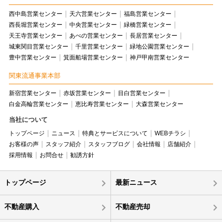
西中島営業センター
天六営業センター
福島営業センター
西長堀営業センター
中央営業センター
緑橋営業センター
天王寺営業センター
あべの営業センター
長居営業センター
城東関目営業センター
千里営業センター
緑地公園営業センター
豊中営業センター
箕面船場営業センター
神戸甲南営業センター
関東流通事業本部
新宿営業センター
赤坂営業センター
目白営業センター
白金高輪営業センター
恵比寿営業センター
大森営業センター
当社について
トップページ
ニュース
特典とサービスについて
WEBチラシ
お客様の声
スタッフ紹介
スタッフブログ
会社情報
店舗紹介
採用情報
お問合せ
勧誘方針
トップページ
最新ニュース
不動産購入
不動産売却