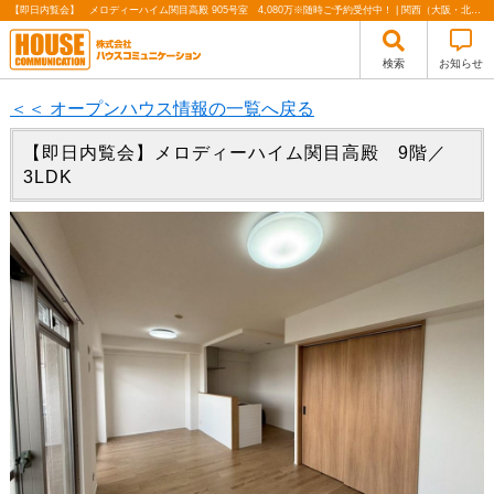
【即日内覧会】 メロディーハイム関目高殿 905号室 4,080万※随時ご予約受付中！ | 関西（大阪・北摂・神戸）・関東（東京）で不動産の購入・売却、注文住宅、リノベーションの事なら株式会社ハウスコミュニケーション
検索
お知らせ
＜＜ オープンハウス情報の一覧へ戻る
【即日内覧会】メロディーハイム関目高殿 9階／
3LDK