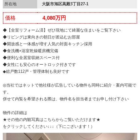
所在地
大阪市旭区高殿3丁目27-1
価格
4,080万円
◆【全室リフォーム済】ぜひ現地にて綺麗な住まいをご覧下さい
◆リビングは東向きの朝日が差込むお部屋
◆開放感と一体感が増す人気の対面キッチン採用
◆食洗機×浴室乾燥暖房機完備
◆便利な全居室収納スペース付
◆女性にも安心のオートロック付きです
◆総戸数112戸・管理体制も良好です
◎当社ではネットで他社様が広告している物件も同時に紹介・案内可能で
す。
併せて内覧を希望される際は、物件名を担当者までお申し付け下さい
物件の詳細は
★その他の内観写真はこちらからご覧いただけます★
をクリックしてください↓↓↓（下にございます！）