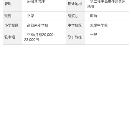
㈱浪速管理
第二種中高層住居専用
管理
用途地域
地域
現況
空家
引渡し
即時
小学校区
高殿南小学校
中学校区
旭陽中学校
空有/月額20,000～
一般
駐車場
取引態様
23,000円