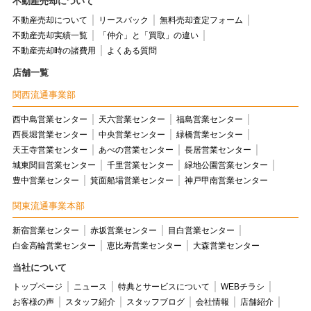
不動産売却について
不動産売却について
リースバック
無料売却査定フォーム
不動産売却実績一覧
「仲介」と「買取」の違い
不動産売却時の諸費用
よくある質問
店舗一覧
関西流通事業部
西中島営業センター
天六営業センター
福島営業センター
西長堀営業センター
中央営業センター
緑橋営業センター
天王寺営業センター
あべの営業センター
長居営業センター
城東関目営業センター
千里営業センター
緑地公園営業センター
豊中営業センター
箕面船場営業センター
神戸甲南営業センター
関東流通事業本部
新宿営業センター
赤坂営業センター
目白営業センター
白金高輪営業センター
恵比寿営業センター
大森営業センター
当社について
トップページ
ニュース
特典とサービスについて
WEBチラシ
お客様の声
スタッフ紹介
スタッフブログ
会社情報
店舗紹介