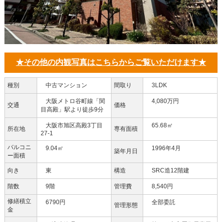
★その他の内観写真はこちらからご覧いただけます★
種別
中古マンション
間取り
3LDK
大阪メトロ谷町線「関
4,080万円
交通
価格
目高殿」駅より徒歩9分
大阪市旭区高殿3丁目
65.68㎡
所在地
専有面積
27-1
バルコニ
9.04㎡
1996年4月
築年月日
ー面積
向き
東
構造
SRC造12階建
階数
9階
管理費
8,540円
修繕積立
6790円
全部委託
管理形態
金