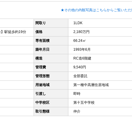
★その他の内観写真はこちらからご覧いただ
間取り
1LDK
台】駅徒歩約19分
価格
2,180万円
専有面積
66.24㎡
築年月日
1993年6月
構造
RC造6階建
管理費
9,540円
管理形態
全部委託
用途地域
第一種中高層住居地域
引渡し
即時
中学校区
第十五中学校
取引態様
仲介