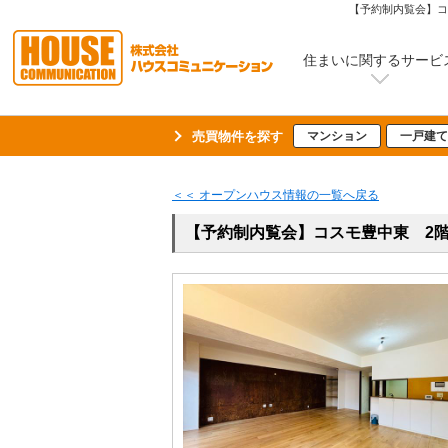
【予約制内覧会】コ
住まいに関するサービ
売買物件を探す
マンション
一戸建て
＜＜ オープンハウス情報の一覧へ戻る
【予約制内覧会】コスモ豊中東 2