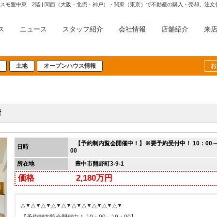
スモ豊中東 2階 | 関西（大阪・北摂・神戸）・関東（東京）で不動産の購入・売却、注
ス
ニュース
スタッフ紹介
会社情報
店舗紹介
来
土地
オープンハウス情報
お
階
【予約制内覧会開催中！】※要予約受付中！ 10：00～
日時
00
所在地
豊中市熊野町3-9-1
価格
2,180万円
△▼△▼△▼△▼△▼△▼△▼△▼△▼△▼