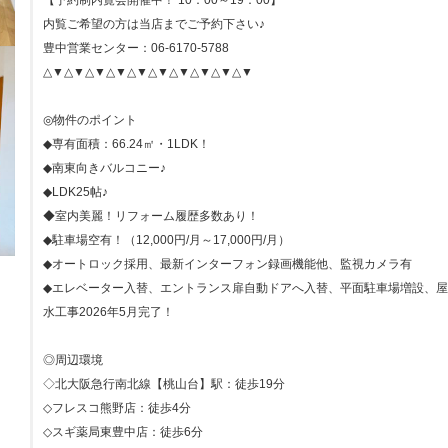
【予約制内覧会開催中！ 10：00～19：00】
内覧ご希望の方は当店までご予約下さい♪
豊中営業センター：06-6170-5788
△▼△▼△▼△▼△▼△▼△▼△▼△▼△▼
◎物件のポイント
◆専有面積：66.24㎡・1LDK！
◆南東向きバルコニー♪
◆LDK25帖♪
◆室内美麗！リフォーム履歴多数あり！
◆駐車場空有！（12,000円/月～17,000円/月）
◆オートロック採用、最新インターフォン録画機能他、監視カメラ有
◆エレベーター入替、エントランス扉自動ドアへ入替、平面駐車場増設、
水工事2026年5月完了！
◎周辺環境
◇北大阪急行南北線【桃山台】駅：徒歩19分
◇フレスコ熊野店：徒歩4分
◇スギ薬局東豊中店：徒歩6分