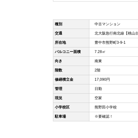
種別
中古マンション
交通
北大阪急行南北線【桃山
所在地
豊中市熊野町3-9-1
バルコニー面積
7.28㎡
向き
南東
階数
2階
修繕積立金
17,090円
管理
日勤
現況
空家
小学校区
熊野田小学校
駐車場
※要確認！