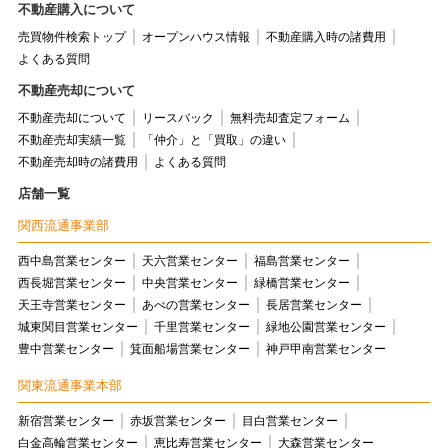
不動産購入について
売買物件検索トップ
オープンハウス情報
不動産購入時の諸費用
よくある質問
不動産売却について
不動産売却について
リースバック
無料売却査定フォーム
不動産売却実績一覧
「仲介」と「買取」の違い
不動産売却時の諸費用
よくある質問
店舗一覧
関西流通事業部
西中島営業センター
天六営業センター
福島営業センター
西長堀営業センター
中央営業センター
緑橋営業センター
天王寺営業センター
あべの営業センター
長居営業センター
城東関目営業センター
千里営業センター
緑地公園営業センター
豊中営業センター
箕面船場営業センター
神戸甲南営業センター
関東流通事業本部
新宿営業センター
赤坂営業センター
目白営業センター
白金高輪営業センター
恵比寿営業センター
大森営業センター