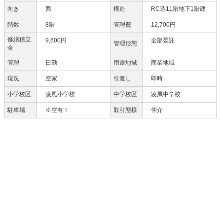
向き
西
構造
RC造11階地下1階建
階数
8階
管理費
12,700円
修繕積立
9,600円
全部委託
管理形態
金
管理
日勤
用途地域
商業地域
現況
空家
引渡し
即時
小学校区
凌風小学校
中学校区
凌風中学校
駐車場
※空有！
取引態様
仲介