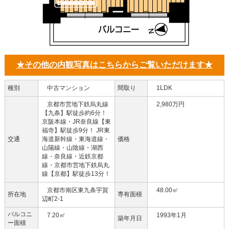
★その他の内観写真はこちらからご覧いただけます★
種別
中古マンション
間取り
1LDK
京都市営地下鉄烏丸線
2,980万円
【九条】駅徒歩約6分！
京阪本線・JR奈良線【東
福寺】駅徒歩9分！ JR東
交通
海道新幹線・東海道線・
価格
山陽線・山陰線・湖西
線・奈良線・近鉄京都
線・京都市営地下鉄烏丸
線【京都】駅徒歩13分！
京都市南区東九条宇賀
48.00㎡
所在地
専有面積
辺町2-1
バルコニ
7.20㎡
1993年1月
築年月日
ー面積