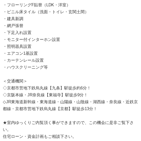
・フローリングF貼替（LDK・洋室）
・ビニル床タイル（洗面・トイレ・玄関土間）
・建具新調
・網戸張替
・下足入れ設置
・モニター付インターホン設置
・照明器具設置
・エアコン1基設置
・カーテンレール設置
・ハウスクリーニング等
＜交通機関＞
◇京都市営地下鉄烏丸線【九条】駅徒歩約6分！
◇京阪本線・JR奈良線【東福寺】駅徒歩9分！
◇JR東海道新幹線・東海道線・山陽線・山陰線・湖西線・奈良線・近鉄京
都線・京都市営地下鉄烏丸線【京都】駅徒歩13分！
★室内ゆっくりご内覧頂く事ができますので、この機会に是非ご覧下さ
い。
住宅ローン・資金計画もご相談下さい。