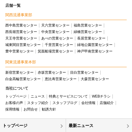
店舗一覧
関西流通事業部
西中島営業センター
天六営業センター
福島営業センター
西長堀営業センター
中央営業センター
緑橋営業センター
天王寺営業センター
あべの営業センター
長居営業センター
城東関目営業センター
千里営業センター
緑地公園営業センター
豊中営業センター
箕面船場営業センター
神戸甲南営業センター
関東流通事業本部
新宿営業センター
赤坂営業センター
目白営業センター
白金高輪営業センター
恵比寿営業センター
大森営業センター
当社について
トップページ
ニュース
特典とサービスについて
WEBチラシ
お客様の声
スタッフ紹介
スタッフブログ
会社情報
店舗紹介
採用情報
お問合せ
勧誘方針
トップページ
最新ニュース