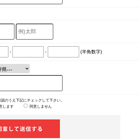
-
-
(半角数字)
確認のうえ下記にチェックして下さい。
意します
同意しません