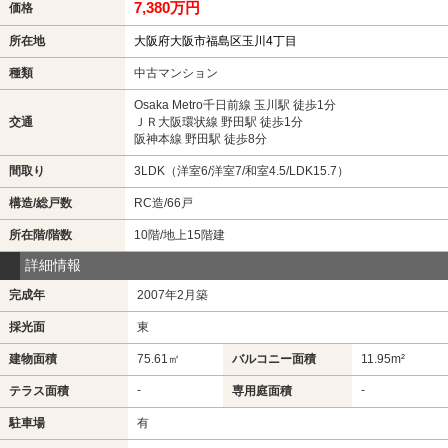
7,380万円
価格
所在地
大阪府大阪市福島区玉川4丁目
種類
中古マンション
Osaka Metro千日前線 玉川駅 徒歩1分
交通
ＪＲ大阪環状線 野田駅 徒歩1分
阪神本線 野田駅 徒歩8分
間取り
3LDK（洋室6/洋室7/和室4.5/LDK15.7）
構造/総戸数
RC造/66戸
所在階/階数
10階/地上15階建
詳細情報
完成年
2007年2月築
採光面
東
建物面積
75.61㎡
バルコニー面積
11.95m²
-
-
テラス面積
専用庭面積
駐車場
有