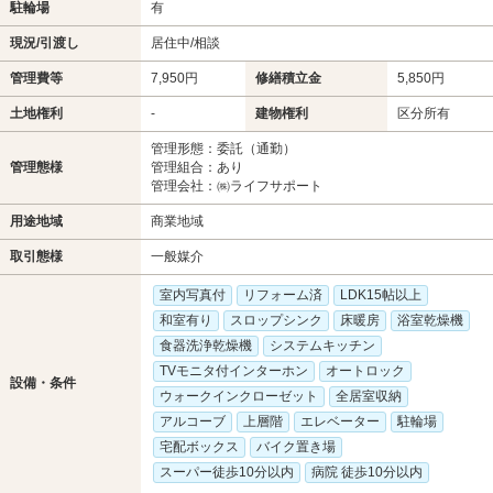
駐輪場
有
現況/引渡し
居住中/相談
管理費等
7,950円
修繕積立金
5,850円
土地権利
-
建物権利
区分所有
管理形態：委託（通勤）
管理態様
管理組合：あり
管理会社：㈱ライフサポート
用途地域
商業地域
取引態様
一般媒介
室内写真付
リフォーム済
LDK15帖以上
和室有り
スロップシンク
床暖房
浴室乾燥機
食器洗浄乾燥機
システムキッチン
TVモニタ付インターホン
オートロック
設備・条件
ウォークインクローゼット
全居室収納
アルコーブ
上層階
エレベーター
駐輪場
宅配ボックス
バイク置き場
スーパー徒歩10分以内
病院 徒歩10分以内