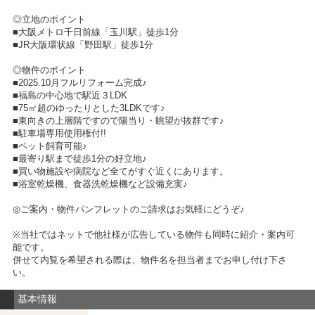
◎立地のポイント
■大阪メトロ千日前線「玉川駅」徒歩1分
■JR大阪環状線「野田駅」徒歩1分
◎物件のポイント
■2025.10月フルリフォーム完成♪
■福島の中心地で駅近３LDK
■75㎡超のゆったりとした3LDKです♪
■東向きの上層階ですので陽当り・眺望が抜群です♪
■駐車場専用使用権付!!
■ペット飼育可能♪
■最寄り駅まで徒歩1分の好立地♪
■買い物施設や病院など全てがすぐ近くにあります。
■浴室乾燥機、食器洗乾燥機など設備充実♪
◎ご案内・物件パンフレットのご請求はお気軽にどうぞ♪
※当社ではネットで他社様が広告している物件も同時に紹介・案内可
能です。
併せて内覧を希望される際は、物件名を担当者までお申し付け下さ
い。
基本情報