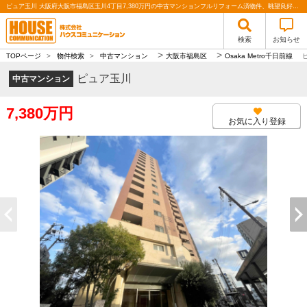
ピュア玉川 大阪府大阪市福島区玉川4丁目7,380万円の中古マンションフルリフォーム済物件、眺望良好、日当たり良好、ペット飼育可能、駐車場専用使用権付、ウォークインクローゼット付、上層階、宅配ボックス有、床暖房有｜株式会社ハウスコミュニケーション
検索
お知らせ
>
>
TOPページ
>
物件検索
>
中古マンション
大阪市福島区
Osaka Metro千日前線
ピュア玉川
中古マンション
7,380万円
お気に入り登録