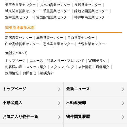
天王寺営業センター
あべの営業センター
長居営業センター
城東関目営業センター
千里営業センター
緑地公園営業センター
豊中営業センター
箕面船場営業センター
神戸甲南営業センター
関東流通事業本部
新宿営業センター
赤坂営業センター
目白営業センター
白金高輪営業センター
恵比寿営業センター
大森営業センター
当社について
トップページ
ニュース
特典とサービスについて
WEBチラシ
お客様の声
スタッフ紹介
スタッフブログ
会社情報
店舗紹介
採用情報
お問合せ
勧誘方針
トップページ
最新ニュース
不動産購入
不動産売却
お気に入り物件一覧
物件閲覧履歴