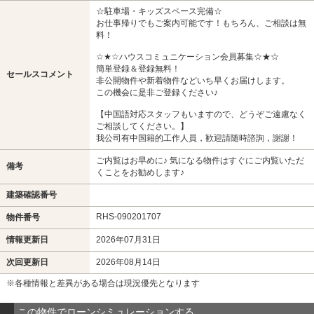
☆駐車場・キッズスペース完備☆
お仕事帰りでもご案内可能です！もちろん、ご相談は無
料！
☆★☆ハウスコミュニケーション会員募集☆★☆
簡単登録＆登録無料！
セールスコメント
非公開物件や新着物件などいち早くお届けします。
この機会に是非ご登録ください♪
【中国語対応スタッフもいますので、どうぞご遠慮なく
ご相談してください。】
我公司有中国籍的工作人員，歓迎請随時諮詢，謝謝！
ご内覧はお早めに♪ 気になる物件はすぐにご内覧いただ
備考
くことをお勧めします♪
建築確認番号
RHS-090201707
物件番号
情報更新日
2026年07月31日
次回更新日
2026年08月14日
※各種情報と差異がある場合は現況優先となります
この物件でローンシミュレーションする