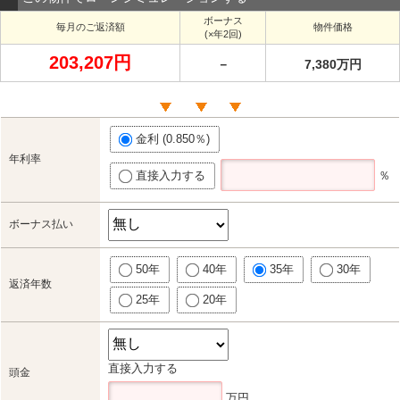
ボーナス
毎月のご返済額
物件価格
(×年2回)
203,207円
－
7,380万円
金利 (0.850％)
年利率
直接入力する
％
ボーナス払い
50年
40年
35年
30年
返済年数
25年
20年
直接入力する
頭金
万円