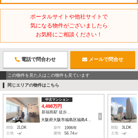
ポータルサイトや他社サイトで
気になる物件がございましたら
お気軽にご相談ください！
電話で問合わせ
メールで問合せ
この物件を見た人はこの物件も見ています
同じエリアの物件はこちら
中古マンション
4,498万円
新福島駅 徒歩3分
大阪府大阪市福島区福島4丁目
2LDK
3LDK
間取
築年
1996年
間取
土地
-㎡
建物
56.74㎡
土地
-㎡