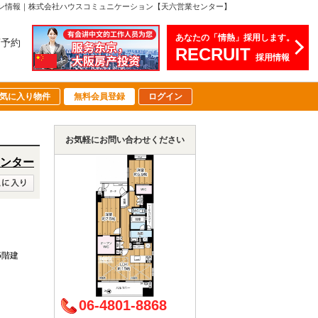
ション情報｜株式会社ハウスコミュニケーション【天六営業センター】
あなたの「情熱」採用します。
店予約
RECRUIT
採用情報
気に入り物件
無料会員登録
ログイン
お気軽にお問い合わせください
ンター
15階建
06-4801-8868