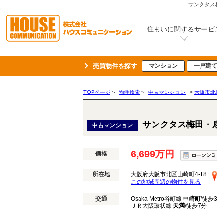
サンクタス
住まいに関するサービ
売買物件を探す
マンション
一戸建て
>
TOPページ
>
物件検索
>
中古マンション
大阪市北
サンクタス梅田・
中古マンション
6,699万円
価格
所在地
大阪府大阪市北区山崎町4-18
この地域周辺の物件を見る
交通
Osaka Metro谷町線
中崎町
/徒歩
ＪＲ大阪環状線
天満
/徒歩7分