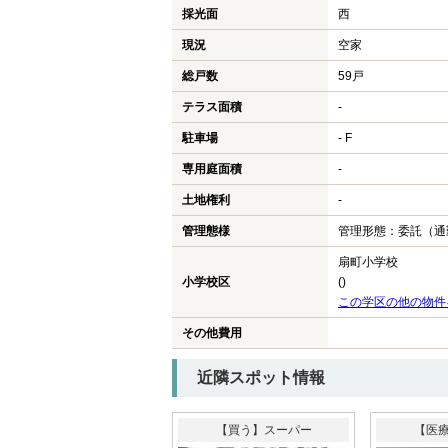
採光面
西
現況
空家
総戸数
59戸
テラス面積
-
駐車場
- F
専用庭面積
-
土地権利
-
管理態様
管理形態：委託（通
扇町小学校
小学校区
()
この学区の他の物件
その他費用
近隣スポット情報
【買う】スーパー
【医