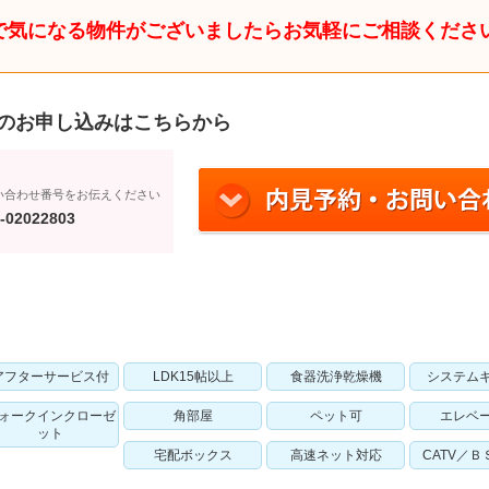
で気になる物件がございましたらお気軽にご相談くださ
のお申し込みはこちらから
い合わせ番号をお伝えください
-02022803
アフターサービス付
LDK15帖以上
食器洗浄乾燥機
システム
ォークインクローゼ
角部屋
ペット可
エレベ
ット
宅配ボックス
高速ネット対応
CATV／