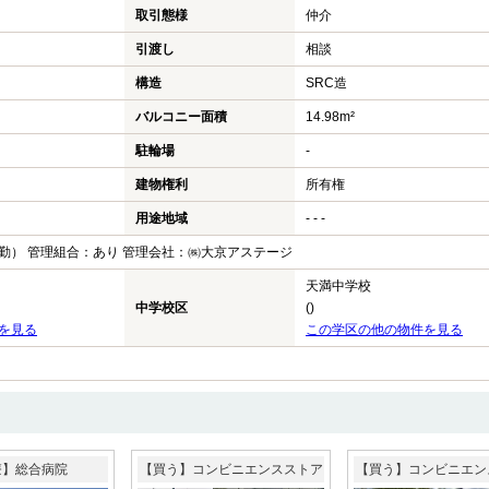
取引態様
仲介
引渡し
相談
構造
SRC造
バルコニー面積
14.98m²
駐輪場
-
建物権利
所有権
用途地域
- - -
勤） 管理組合：あり 管理会社：㈱大京アステージ
天満中学校
中学校区
()
を見る
この学区の他の物件を見る
療】総合病院
【買う】コンビニエンスストア
【買う】コンビニエン