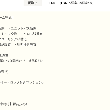
間取り
2LDK （LDK15/洋室7.5/洋室5.9）
ーム完成!!
新調 ・ユニットバス新調
・トイレ交換 ・クロス張替え
フローリング張替え
収納設置 ・照明器具設置
DK!!
屋につき陽当たり・通風良好♪
有り)
築のオートロック付きマンション♪
中崎町】駅徒歩3分