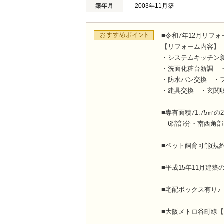
築年月
2003年11月築
■令和7年12月リフォ
【リフォーム内容】
・システムキッチン
・洗面化粧台新調 
・防水パン交換 ・
・建具交換 ・玄関
■専有面積71.75㎡の2L
6階部分・南西角部
■ペット飼育可能(規約
■平成15年11月建
■宅配ボックス有り♪
■大阪メトロ谷町線【