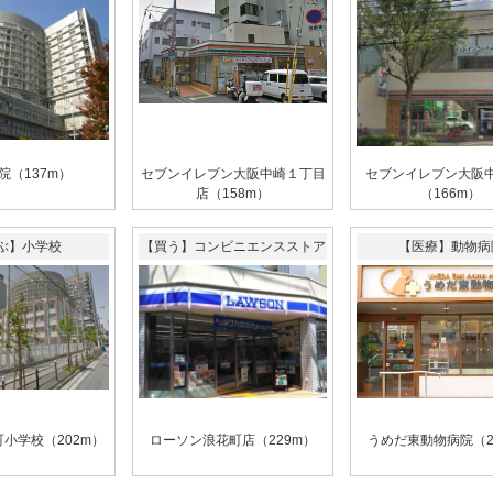
院（137m）
セブンイレブン大阪中崎１丁目
セブンイレブン大阪
店（158m）
（166m）
ぶ】小学校
【買う】コンビニエンスストア
【医療】動物病
小学校（202m）
ローソン浪花町店（229m）
うめだ東動物病院（2