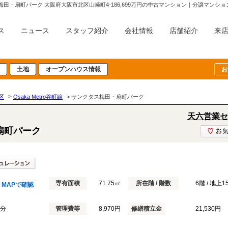
梅田・扇町パーク 大阪府大阪市北区山崎町4-186,699万円の中古マンション｜分譲マン
ス
ニュース
スタッフ紹介
会社情報
店舗紹介
来
土地
オープンハウス情報
お
>
区
Osaka Metro谷町線
> サンクタス梅田・扇町パーク
天六営業セ
扇町パーク
専有面積
71.75㎡
所在階 / 階数
6階 / 地上
MAPで確認
3分
管理費等
8,970円
修繕積立金
21,530円