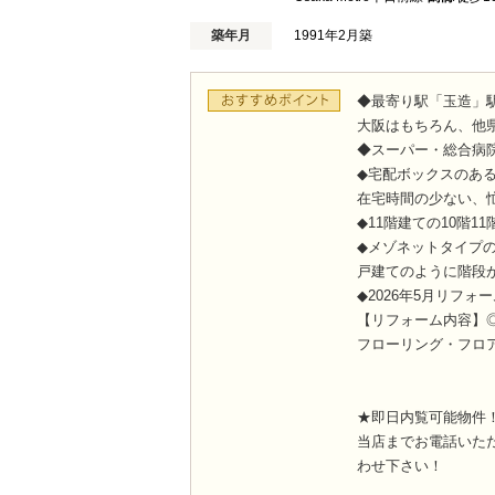
築年月
1991年2月築
◆最寄り駅「玉造」
大阪はもちろん、他県
◆スーパー・総合病院
◆宅配ボックスのある
在宅時間の少ない、
◆11階建ての10階11
◆メゾネットタイプの
戸建てのように階段
◆2026年5月リフォー
【リフォーム内容】◎
フローリング・フロ
★即日内覧可能物件
当店までお電話いた
わせ下さい！