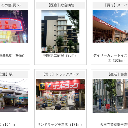
その他(買う)
【医療】総合病院
【買う】スーパ
通商店街（64m）
明生第二病院（95m）
デイリーカナートイズ
店（108m）
交通】駅
【買う】ドラッグストア
【生活】警察
（164m）
サンドラッグ玉造店（171m）
天王寺警察署玉造