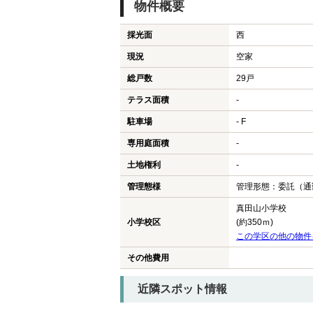
物件概要
採光面
西
現況
空家
総戸数
29戸
テラス面積
-
駐車場
- F
専用庭面積
-
土地権利
-
管理態様
管理形態：委託（通
真田山小学校
小学校区
(約350ｍ)
この学区の他の物件
その他費用
近隣スポット情報