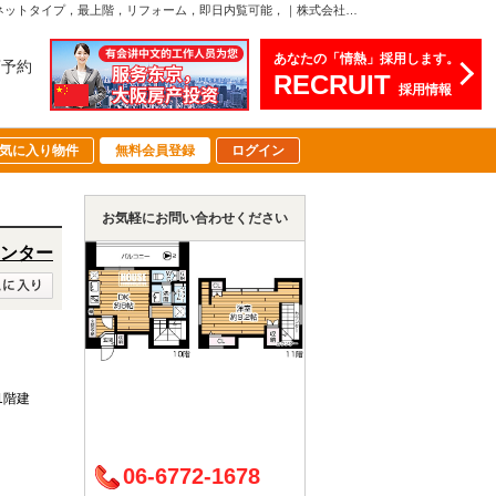
ネオアージュ玉造 大阪府大阪市天王寺区玉造元町10-72,980万円の中古マンション駅近，スーパー近，総合病院近，オートロック有，宅配ボックス有，メゾネットタイプ，最上階，リフォーム，即日内覧可能，｜株式会社ハウスコミュニケーション【天王寺営業センター】
あなたの「情熱」採用します。
店予約
RECRUIT
採用情報
気に入り物件
無料会員登録
ログイン
お気軽にお問い合わせください
ンター
11階建
06-6772-1678