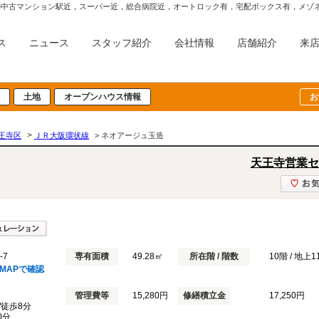
ス
ニュース
スタッフ紹介
会社情報
店舗紹介
来
土地
オープンハウス情報
お
>
王寺区
ＪＲ大阪環状線
> ネオアージュ玉造
天王寺営業セ
-7
専有面積
49.28㎡
所在階 / 階数
10階 / 地上
MAPで確認
管理費等
15,280円
修繕積立金
17,250円
/徒歩8分
0分