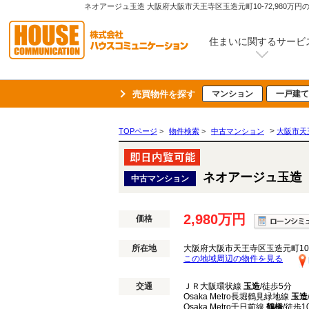
住まいに関するサービ
売買物件を探す
マンション
一戸建て
>
TOPページ
>
物件検索
>
中古マンション
大阪市天
ネオアージュ玉造
中古マンション
2,980万円
価格
所在地
大阪府大阪市天王寺区玉造元町10
この地域周辺の物件を見る
交通
ＪＲ大阪環状線
玉造
/徒歩5分
Osaka Metro長堀鶴見緑地線
玉造
Osaka Metro千日前線
鶴橋
/徒歩1