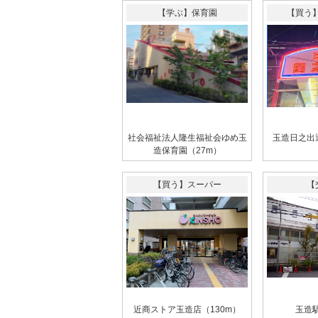
【学ぶ】保育園
【買う】
社会福祉法人隆生福祉会ゆめ玉
玉造日之出
造保育園（27m）
【買う】スーパー
【
近商ストア玉造店（130m）
玉造駅