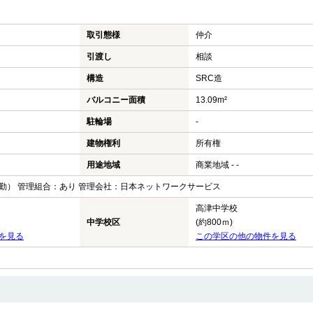
取引態様
仲介
引渡し
相談
構造
SRC造
バルコニー面積
13.09m²
駐輪場
-
建物権利
所有権
用途地域
商業地域 - -
勤） 管理組合：あり 管理会社：日本ネットワークサービス
高津中学校
中学校区
(約800ｍ)
を見る
この学区の他の物件を見る