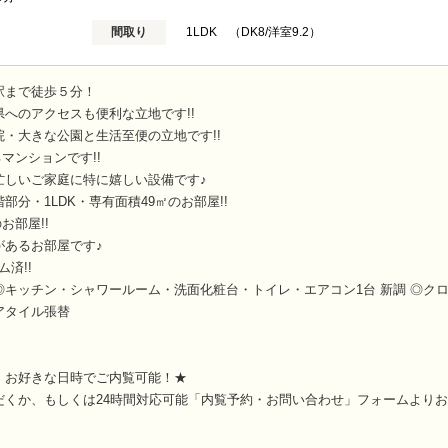
間取り
1LDK （DK8/洋室9.2）
駅まで徒歩５分！
へのアクセスも便利な立地です!!
・大きな公園と生活至便の立地です!!
マンションです!!
忙しいご家庭に特に嬉しい設備です♪
階部分・1LDK・専有面積49㎡のお部屋!!
お部屋!!
があるお部屋です♪
ム済!!
キッチン・シャワールーム・洗面化粧台・トイレ・エアコン1台 新調 ◎ク
アタイル張替
！お好きな日時でご内覧可能！★
だくか、もしくは24時間対応可能「内覧予約・お問い合わせ」フォームより