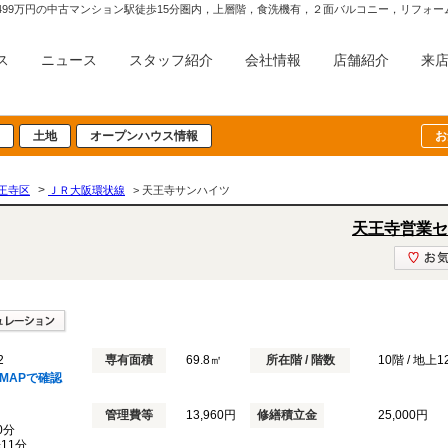
3,499万円の中古マンション駅徒歩15分圏内，上層階，食洗機有，２面バルコニー，リフ
ス
ニュース
スタッフ紹介
会社情報
店舗紹介
来
土地
オープンハウス情報
お
>
王寺区
ＪＲ大阪環状線
> 天王寺サンハイツ
天王寺営業セ
2
専有面積
69.8㎡
所在階 / 階数
10階 / 地上
MAPで確認
管理費等
13,960円
修繕積立金
25,000円
0分
歩11分