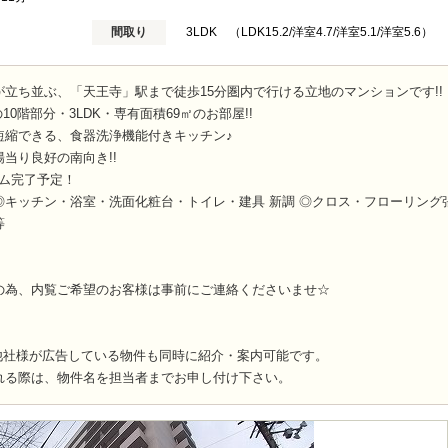
間取り
3LDK （LDK15.2/洋室4.7/洋室5.1/洋室5.6）
立ち並ぶ、「天王寺」駅まで徒歩15分圏内で行ける立地のマンションです!!
10階部分・3LDK・専有面積69㎡のお部屋!!
短縮できる、食器洗浄機能付きキッチン♪
当り良好の南向き!!
ーム完了予定！
キッチン・浴室・洗面化粧台・トイレ・建具 新調 ◎クロス・フローリング張
等
の為、内覧ご希望のお客様は事前にご連絡くださいませ☆
他社様が広告している物件も同時に紹介・案内可能です。
れる際は、物件名を担当者までお申し付け下さい。