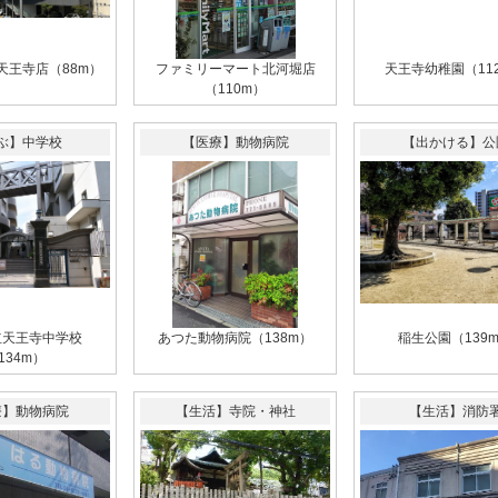
天王寺店（88m）
ファミリーマート北河堀店
天王寺幼稚園（11
（110m）
ぶ】中学校
【医療】動物病院
【出かける】公
立天王寺中学校
あつた動物病院（138m）
稲生公園（139
134m）
療】動物病院
【生活】寺院・神社
【生活】消防