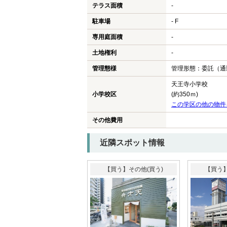
テラス面積
-
駐車場
- F
専用庭面積
-
土地権利
-
管理態様
管理形態：委託（通
天王寺小学校
小学校区
(約350ｍ)
この学区の他の物件
その他費用
近隣スポット情報
【買う】その他(買う)
【買う】