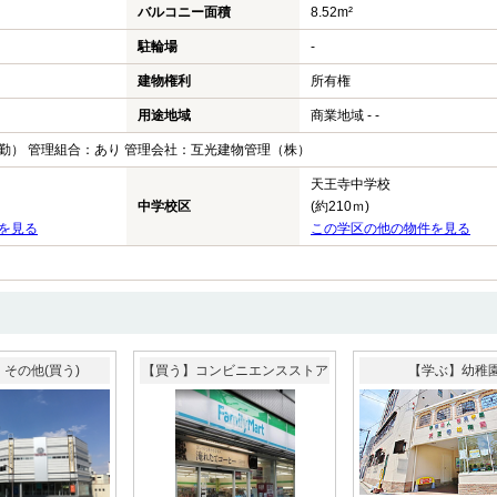
バルコニー面積
8.52m²
駐輪場
-
建物権利
所有権
用途地域
商業地域 - -
勤） 管理組合：あり 管理会社：互光建物管理（株）
天王寺中学校
中学校区
(約210ｍ)
を見る
この学区の他の物件を見る
その他(買う)
【買う】コンビニエンスストア
【学ぶ】幼稚