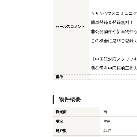
☆★☆ハウスコミュニ
簡単登録＆登録無料！
セールスコメント
非公開物件や新着物件
この機会に是非ご登録く
【中国語対応スタッフ
我公司有中国籍的工作
備考
物件概要
採光面
南
現況
空家
総戸数
44戸