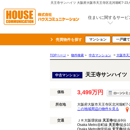
天王寺サンハイツ 大阪府大阪市天王寺区北河堀町7-2
住まいに関するサービ
売買物件を探す
マンション
一戸建て
>
TOPページ
>
物件検索
>
中古マンション
大阪市天
天王寺サンハイツ
中古マンション
3,499万円
価格
所在地
大阪府大阪市天王寺区北河堀町7-
この地域周辺の物件を見る
交通
ＪＲ大阪環状線
天王寺
/徒歩9分
Osaka Metro谷町線
天王寺
/徒歩1
Osaka Metro御堂筋線
天王寺
/徒