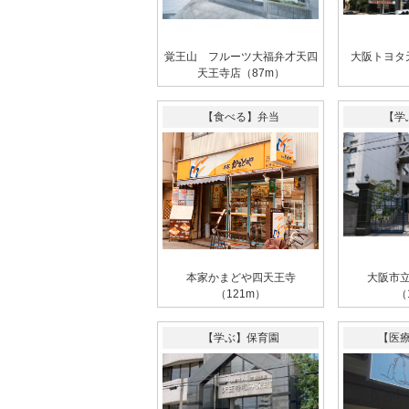
覚王山 フルーツ大福弁才天四
大阪トヨタ
天王寺店（87m）
【食べる】弁当
【学
本家かまどや四天王寺
大阪市
（121m）
（
【学ぶ】保育園
【医