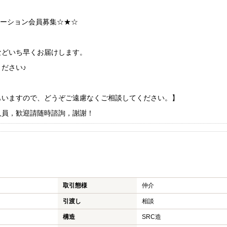
ケーション会員募集☆★☆
などいち早くお届けします。
ださい♪
もいますので、どうぞご遠慮なくご相談してください。】
人員，歓迎請随時諮詢，謝謝！
取引態様
仲介
引渡し
相談
構造
SRC造