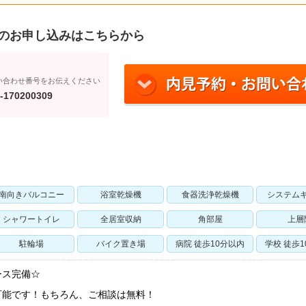
のお申し込みはこちらから
い合わせ番号をお伝えください
-170200309
南向きバルコニー
浴室乾燥機
食器洗浄乾燥機
システム
シャワートイレ
全居室収納
角部屋
上層
駐輪場
バイク置き場
病院 徒歩10分以内
学校 徒歩
ース完備☆
可能です！もちろん、ご相談は無料！