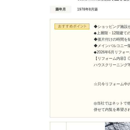
築年月
1978年8月築
◆ショッピング施設が
◆上層階・12階建ての
◆後片付けの時間を
◆メインバルコニー陽
◆2026年6月リフォ
【リフォーム内容】◎
ハウスクリーニング
☆只今リフォーム中
◎当社ではネットで
併せて内覧を希望さ