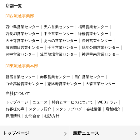
店舗一覧
関西流通事業部
西中島営業センター
天六営業センター
福島営業センター
西長堀営業センター
中央営業センター
緑橋営業センター
天王寺営業センター
あべの営業センター
長居営業センター
城東関目営業センター
千里営業センター
緑地公園営業センター
豊中営業センター
箕面船場営業センター
神戸甲南営業センター
関東流通事業本部
新宿営業センター
赤坂営業センター
目白営業センター
白金高輪営業センター
恵比寿営業センター
大森営業センター
当社について
トップページ
ニュース
特典とサービスについて
WEBチラシ
お客様の声
スタッフ紹介
スタッフブログ
会社情報
店舗紹介
採用情報
お問合せ
勧誘方針
トップページ
最新ニュース