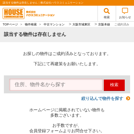
該当する物件は存在しません｜株式会社ハウスコミュニケーション
検索
お知らせ
>
>
TOPページ
>
物件検索
>
中古マンション
大阪市城東区
京阪本線
ご成約済み
該当する物件は存在しません
お探しの物件はご成約済みとなっております。
下記にて再建策をお願いたします。
検索
絞り込んで物件を探す
ホームページに掲載されていない物件も
多数ございます。
お手数ですが、
会員登録フォームよりお問合せ下さい。