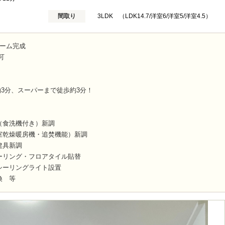
間取り
3LDK （LDK14.7/洋室6/洋室5/洋室4.5）
ォーム完成
可
3分、スーパーまで徒歩約3分！
（食洗機付き）新調
室乾燥暖房機・追焚機能）新調
建具新調
ーリング・フロアタイル貼替
シーリングライト設置
換 等