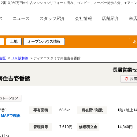
2番13,980万円の中古マンションリフォーム済み、コンビニ、スーパー徒歩３分、エア
ス
ニュース
スタッフ紹介
会社情報
店舗紹介
来
土地
オープンハウス情報
お
>
吉区
ＪＲ阪和線
> ディアエスタミオ南住吉壱番館
長居営業セ
南住吉壱番館
2番1
専有面積
68.6㎡
所在階 / 階数
1階 / 地上
MAPで確認
管理費等
7,610円
修繕積立金
14,340円
歩11分