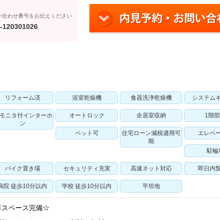
い合わせ番号をお伝えください
-120301026
リフォーム済
浴室乾燥機
食器洗浄乾燥機
システム
Vモニタ付インターホ
オートロック
全居室収納
1階
ン
ペット可
住宅ローン減税適用可
エレベ
能
駐輪
バイク置き場
セキュリティ充実
高速ネット対応
即日内
病院 徒歩10分以内
学校 徒歩10分以内
平坦地
車スペース完備☆