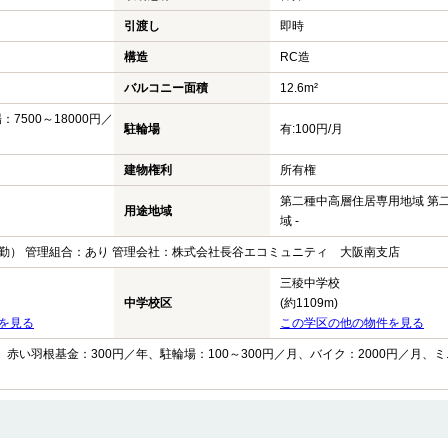
引渡し
即時
構造
RC造
バルコニー面積
12.6m²
場：7500～18000円／
駐輪場
有:100円/月
建物権利
所有権
第二種中高層住居専用地域 第
用途地域
域 -
勤） 管理組合：あり 管理会社：株式会社長谷エコミュニティ 大阪南支店
三稜中学校
中学校区
(約1109m)
を見る
この学区の他の物件を見る
、赤い羽根基金：300円／年、駐輪場：100～300円／月、バイク：2000円／月、