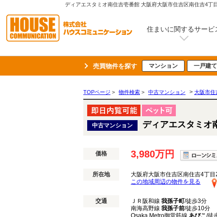
ディアエスタミオ南住吉壱番館 大阪府大阪市住吉区南住吉4丁目
住まいに関するサービ
売買物件を探す
マンション
一戸建て
>
TOPページ
>
物件検索
>
中古マンション
大阪市住
ディアエスタミオ
中古マンション
3,980万円
価格
所在地
大阪府大阪市住吉区南住吉4丁目
この地域周辺の物件を見る
交通
ＪＲ阪和線
我孫子町
/徒歩3分
南海高野線
我孫子前
/徒歩10分
Osaka Metro御堂筋線
あびこ
/徒