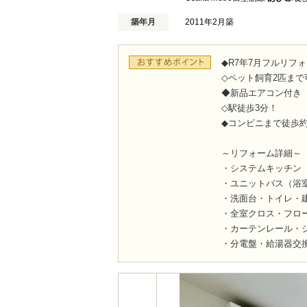
築年月
2011年2月築
◆R7年7月フルリフ
◇ペット飼育2匹まで
◆新品エアコン付き
◇駅徒歩3分！
◆コンビニまで徒歩約
～リフォーム詳細～
・システムキッチン
・ユニットバス（浴
・洗面台・トイレ・
・全室クロス・フロ
・カーテンレール・
・分電盤・給湯器交