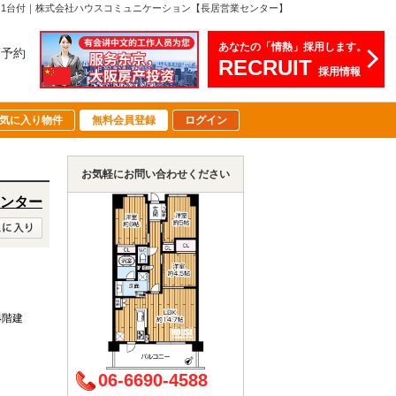
コン1台付｜株式会社ハウスコミュニケーション【長居営業センター】
あなたの「情熱」採用します。
店予約
RECRUIT
採用情報
気に入り物件
無料会員登録
ログイン
お気軽にお問い合わせください
ンター
14階建
06-6690-4588