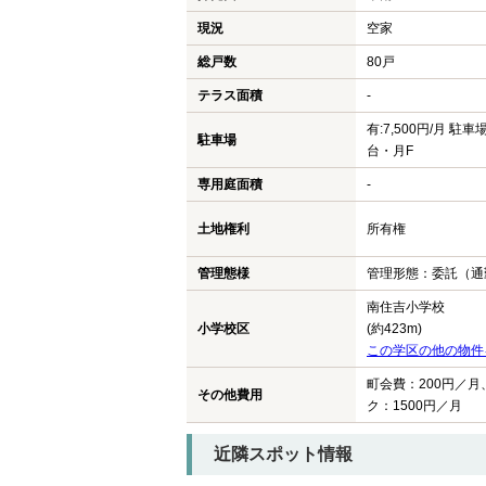
現況
空家
総戸数
80戸
テラス面積
-
有:7,500円/月 駐車
駐車場
台・月F
専用庭面積
-
土地権利
所有権
管理態様
管理形態：委託（通
南住吉小学校
小学校区
(約423m)
この学区の他の物件
町会費：200円／月
その他費用
ク：1500円／月
近隣スポット情報