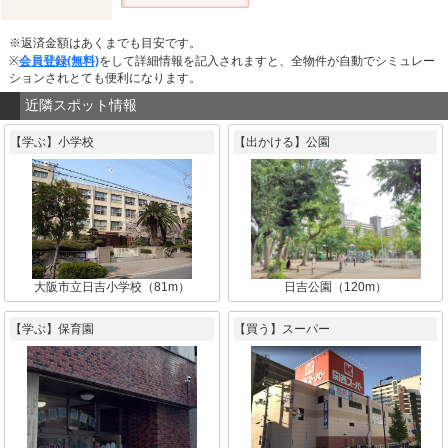
※返済金額はあくまでも目安です。
※
会員登録(無料)
をして詳細情報を記入されますと、全物件が自動でシミュレー
ションされとても便利になります。
近隣スポット情報
【学ぶ】小学校
【出かける】公園
大阪市立日吉小学校（81m）
日吉公園（120m）
【学ぶ】保育園
【買う】スーパー