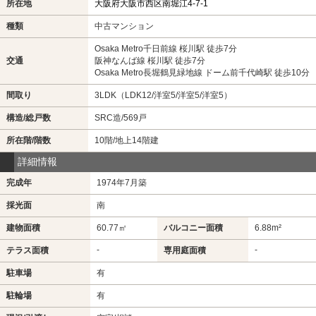
所在地
大阪府大阪市西区南堀江4-7-1
種類
中古マンション
Osaka Metro千日前線 桜川駅 徒歩7分
交通
阪神なんば線 桜川駅 徒歩7分
Osaka Metro長堀鶴見緑地線 ドーム前千代崎駅 徒歩10分
間取り
3LDK（LDK12/洋室5/洋室5/洋室5）
構造/総戸数
SRC造/569戸
所在階/階数
10階/地上14階建
詳細情報
完成年
1974年7月築
採光面
南
建物面積
60.77㎡
バルコニー面積
6.88m²
-
-
テラス面積
専用庭面積
駐車場
有
駐輪場
有