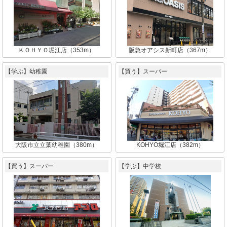
ＫＯＨＹＯ堀江店（353m）
阪急オアシス新町店（367m）
【学ぶ】幼稚園
【買う】スーパー
大阪市立立葉幼稚園（380m）
KOHYO堀江店（382m）
【買う】スーパー
【学ぶ】中学校