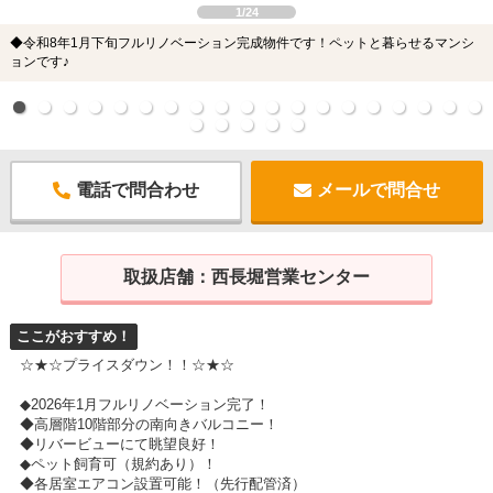
1/24
◆令和8年1月下旬フルリノベーション完成物件です！ペットと暮らせるマンシ
ョンです♪
電話で問合わせ
メールで問合せ
取扱店舗：
西長堀営業センター
ここがおすすめ！
☆★☆プライスダウン！！☆★☆
◆2026年1月フルリノベーション完了！
◆高層階10階部分の南向きバルコニー！
◆リバービューにて眺望良好！
◆ペット飼育可（規約あり）！
◆各居室エアコン設置可能！（先行配管済）