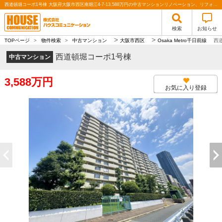
西道頓堀コーポ1号棟 大阪府大阪市西区南堀江4-7-13,588万円の中古マンションリノベーション、リフォーム、3LDK、ペット可、上層階、南向き｜株式会社ハウスコミュニケーション
検索
お知らせ
>
>
TOPページ
>
物件検索
>
中古マンション
大阪市西区
Osaka Metro千日前線
西
西道頓堀コーポ1号棟
中古マンション
3,588万円
お気に入り登録