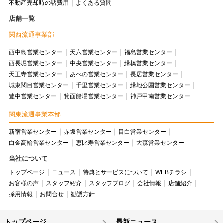
不動産売却時の諸費用
よくある質問
店舗一覧
関西流通事業部
西中島営業センター
天六営業センター
福島営業センター
西長堀営業センター
中央営業センター
緑橋営業センター
天王寺営業センター
あべの営業センター
長居営業センター
城東関目営業センター
千里営業センター
緑地公園営業センター
豊中営業センター
箕面船場営業センター
神戸甲南営業センター
関東流通事業本部
新宿営業センター
赤坂営業センター
目白営業センター
白金高輪営業センター
恵比寿営業センター
大森営業センター
当社について
トップページ
ニュース
特典とサービスについて
WEBチラシ
お客様の声
スタッフ紹介
スタッフブログ
会社情報
店舗紹介
採用情報
お問合せ
勧誘方針
トップページ
最新ニュース