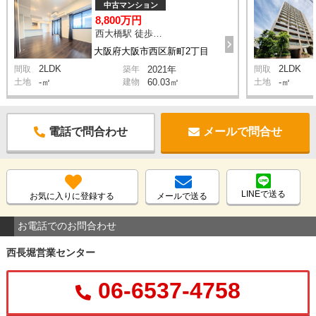
中古マンション
8,800万円
西大橋駅 徒歩4分
大阪府大阪市西区新町2丁目
2LDK
2LDK
間取
築年
2021年
間取
土地
-㎡
建物
60.03㎡
土地
-㎡
電話で問合わせ
メールで問合せ
LINEで送る
お気に入りに登録する
メールで送る
お電話でのお問合わせ
西長堀営業センター
06-6537-4758