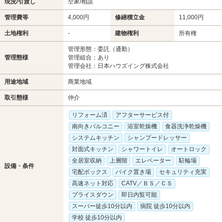
現況/引渡し
空家/相談
管理費等
4,000円
修繕積立金
11,000円
土地権利
-
建物権利
所有権
管理形態：委託（通勤）
管理態様
管理組合：あり
管理会社：日本ハウズイング株式会社
用途地域
商業地域
取引態様
仲介
リフォーム済
アフターサービス付
南向きバルコニー
浴室乾燥機
食器洗浄乾燥機
システムキッチン
シャンプードレッサー
対面式キッチン
シャワートイレ
オートロック
全居室収納
上層階
エレベーター
駐輪場
設備・条件
宅配ボックス
バイク置き場
セキュリティ充実
高速ネット対応
CATV／ＢＳ／ＣＳ
プライスダウン
即日内覧可能
スーパー徒歩10分以内
病院 徒歩10分以内
学校 徒歩10分以内