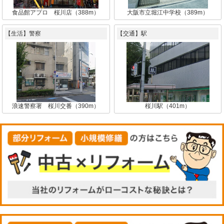
食品館アプロ 桜川店（388m）
大阪市立堀江中学校（389m）
【生活】警察
【交通】駅
浪速警察署 桜川交番（390m）
桜川駅（401m）