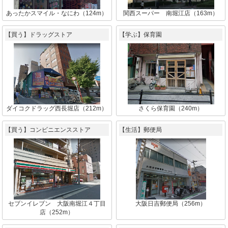
あったかスマイル・なにわ（124m）
関西スーパー 南堀江店（163m）
【買う】ドラッグストア
【学ぶ】保育園
ダイコクドラッグ西長堀店（212m）
さくら保育園（240m）
【買う】コンビニエンスストア
【生活】郵便局
セブンイレブン 大阪南堀江４丁目
大阪日吉郵便局（256m）
店（252m）