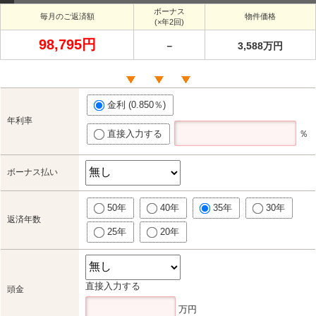
ボーナス
毎月のご返済額
物件価格
(×年2回)
98,795円
－
3,588万円
金利 (0.850％)
年利率
直接入力する
％
ボーナス払い
50年
40年
35年
30年
返済年数
25年
20年
直接入力する
頭金
万円