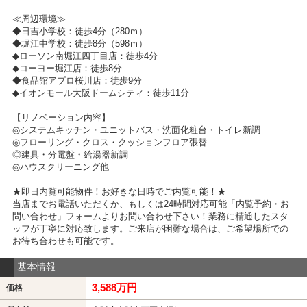
≪周辺環境≫
◆日吉小学校：徒歩4分（280ｍ）
◆堀江中学校：徒歩8分（598ｍ）
◆ローソン南堀江四丁目店：徒歩4分
◆コーヨー堀江店：徒歩8分
◆食品館アプロ桜川店：徒歩9分
◆イオンモール大阪ドームシティ：徒歩11分
【リノベーション内容】
◎システムキッチン・ユニットバス・洗面化粧台・トイレ新調
◎フローリング・クロス・クッションフロア張替
◎建具・分電盤・給湯器新調
◎ハウスクリーニング他
★即日内覧可能物件！お好きな日時でご内覧可能！★
当店までお電話いただくか、もしくは24時間対応可能「内覧予約・お
問い合わせ」フォームよりお問い合わせ下さい！業務に精通したスタ
ッフが丁寧に対応致します。ご来店が困難な場合は、ご希望場所での
お待ち合わせも可能です。
基本情報
3,588万円
価格