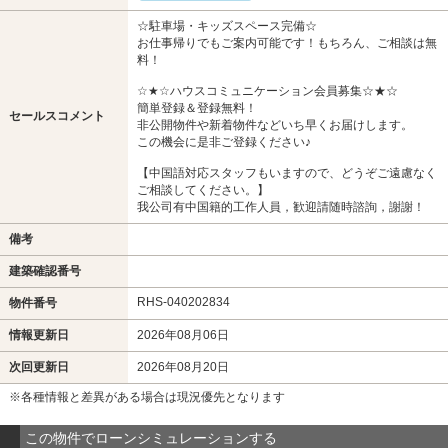
☆駐車場・キッズスペース完備☆
お仕事帰りでもご案内可能です！もちろん、ご相談は無
料！
☆★☆ハウスコミュニケーション会員募集☆★☆
簡単登録＆登録無料！
セールスコメント
非公開物件や新着物件などいち早くお届けします。
この機会に是非ご登録ください♪
【中国語対応スタッフもいますので、どうぞご遠慮なく
ご相談してください。】
我公司有中国籍的工作人員，歓迎請随時諮詢，謝謝！
備考
建築確認番号
RHS-040202834
物件番号
情報更新日
2026年08月06日
次回更新日
2026年08月20日
※各種情報と差異がある場合は現況優先となります
この物件でローンシミュレーションする