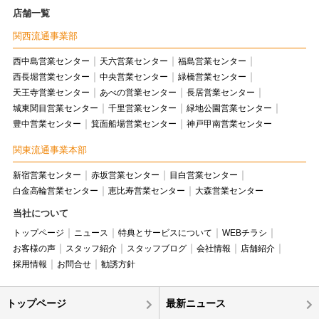
店舗一覧
関西流通事業部
西中島営業センター
天六営業センター
福島営業センター
西長堀営業センター
中央営業センター
緑橋営業センター
天王寺営業センター
あべの営業センター
長居営業センター
城東関目営業センター
千里営業センター
緑地公園営業センター
豊中営業センター
箕面船場営業センター
神戸甲南営業センター
関東流通事業本部
新宿営業センター
赤坂営業センター
目白営業センター
白金高輪営業センター
恵比寿営業センター
大森営業センター
当社について
トップページ
ニュース
特典とサービスについて
WEBチラシ
お客様の声
スタッフ紹介
スタッフブログ
会社情報
店舗紹介
採用情報
お問合せ
勧誘方針
トップページ
最新ニュース