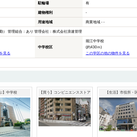
駐輪場
有
建物権利
-
用途地域
商業地域 - -
勤） 管理組合：あり 管理会社：株式会社浪速管理
堀江中学校
中学校区
(約430ｍ)
を見る
この学区の他の物件を見る
ぶ】中学校
【買う】コンビニエンスストア
【生活】市役所・