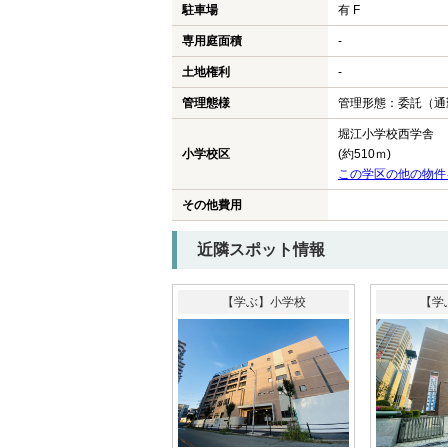
駐車場
有 F
専用庭面積
-
土地権利
-
管理態様
管理形態：委託（通
堀江小学校西学舎
小学校区
(約510ｍ)
この学区の他の物件
その他費用
近隣スポット情報
【学ぶ】小学校
【学