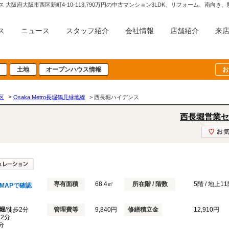
 大阪府大阪市西区新町4-10-113,790万円の中古マンション3LDK、リフォーム、南
ス
ニュース
スタッフ紹介
会社情報
店舗紹介
来
土地
オープンハウス情報
お
>
区
Osaka Metro長堀鶴見緑地線
> 西長堀ハイデンス
西長堀営業セ
専有面積
68.4㎡
所在階 / 階数
5階 / 地上1
MAPで確認
堀
/徒歩2分
管理費等
9,840円
修繕積立金
12,910円
歩2分
分