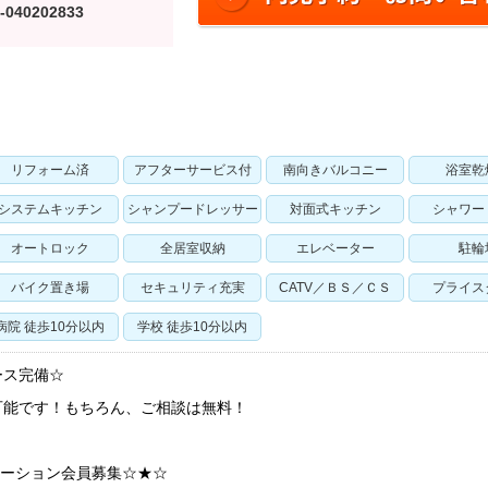
-040202833
リフォーム済
アフターサービス付
南向きバルコニー
浴室乾
システムキッチン
シャンプードレッサー
対面式キッチン
シャワー
オートロック
全居室収納
エレベーター
駐輪
バイク置き場
セキュリティ充実
CATV／ＢＳ／ＣＳ
プライス
病院 徒歩10分以内
学校 徒歩10分以内
ース完備☆
可能です！もちろん、ご相談は無料！
ケーション会員募集☆★☆