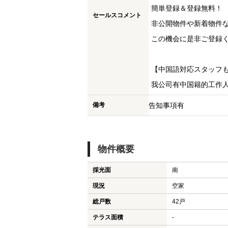
簡単登録＆登録無料！
セールスコメント
非公開物件や新着物件
この機会に是非ご登録く
【中国語対応スタッフ
我公司有中国籍的工作
備考
告知事項有
物件概要
採光面
南
現況
空家
総戸数
42戸
テラス面積
-