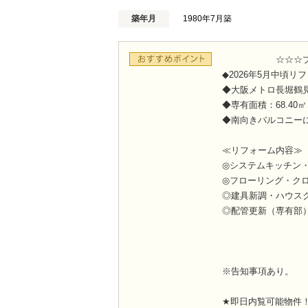
築年月
1980年7月築
☆☆☆プライ
◆2026年5月中頃リ
◆大阪メトロ長堀鶴
◆専有面積：68.40
◆南向きバルコニー
≪リフォーム内容≫
◎システムキッチン
◎フローリング・ク
◎建具新調・ハウス
◎配管更新（専有部
※告知事項あり。
★即日内覧可能物件