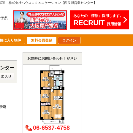
向き、駅近｜株式会社ハウスコミュニケーション【西長堀営業センター】
あなたの「情熱」採用します。
店予約
RECRUIT
採用情報
気に入り物件
無料会員登録
ログイン
お気軽にお問い合わせください
ンター
1階建
06-6537-4758