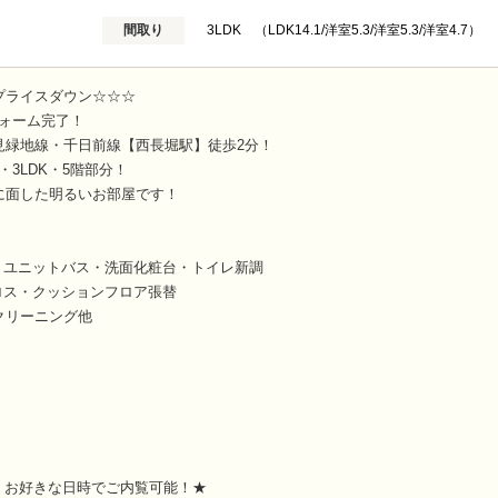
間取り
3LDK （LDK14.1/洋室5.3/洋室5.3/洋室4.7）
スダウン☆☆☆
フォーム完了！
見緑地線・千日前線【西長堀駅】徒歩2分！
㎡・3LDK・5階部分！
に面した明るいお部屋です！
・ユニットバス・洗面化粧台・トイレ新調
ロス・クッションフロア張替
クリーニング他
）
！お好きな日時でご内覧可能！★