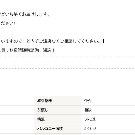
などいち早くお届けします。
ださい♪
もいますので、どうぞご遠慮なくご相談してください。】
人員，歓迎請随時諮詢，謝謝！
取引態様
仲介
引渡し
相談
構造
SRC造
バルコニー面積
5.67m²