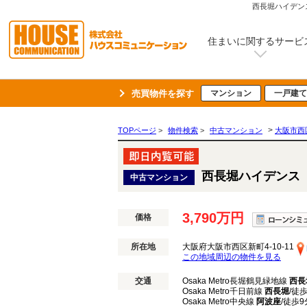
西長堀ハイデンス
住まいに関するサービ
売買物件を探す
マンション
一戸建て
>
TOPページ
>
物件検索
>
中古マンション
大阪市西
西長堀ハイデンス
中古マンション
3,790万円
価格
所在地
大阪府大阪市西区新町4-10-11
この地域周辺の物件を見る
交通
Osaka Metro長堀鶴見緑地線
西長
Osaka Metro千日前線
西長堀
/徒
Osaka Metro中央線
阿波座
/徒歩9