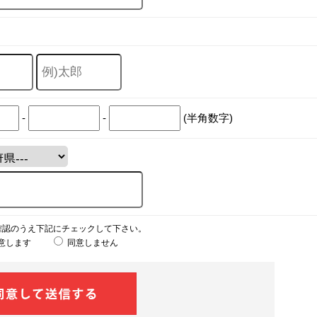
-
-
(半角数字)
確認のうえ下記にチェックして下さい。
意します
同意しません