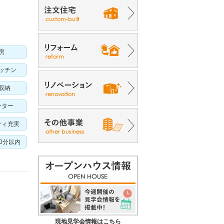
房
ッチン
収納
ーター
ティ充実
10分以内
現地見学会情報はこちら