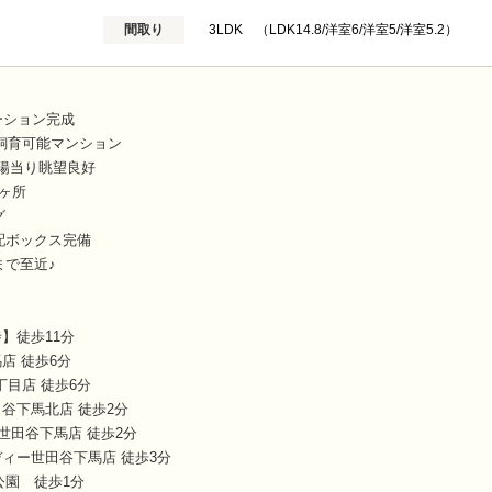
間取り
3LDK （LDK14.8/洋室6/洋室5/洋室5.2）
ーション完成
ト飼育可能マンション
陽当り眺望良好
2ヶ所
グ
配ボックス完備
まで至近♪
】徒歩11分
店 徒歩6分
丁目店 徒歩6分
谷下馬北店 徒歩2分
世田谷下馬店 徒歩2分
ィー世田谷下馬店 徒歩3分
公園 徒歩1分