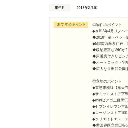
築年月
2018年2月築
◎物件のポイント
◆令和8年4月リノベ
◆2018年築・ペッ
◆5階南西向き住戸、
◆収納豊富なWICが
◆床暖房付きリビン
◆オートロック・宅
◆広大な世田谷公園
◎立地のポイント
◆東急東横線【祐天寺
◆サミットストア下馬
◆miniピアゴ上目黒5
◆セブンイレブン世田
◆ローソンストア100
◆クリエイトエス・デ
◆世田谷区立世田谷