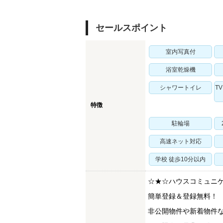
セールスポイント
室内写真付
浴室乾燥機
シャワートイレ
T
特徴
駐輪場
高速ネット対応
学校 徒歩10分以内
☆★☆ハウスコミュニ
簡単登録＆登録無料！
非公開物件や新着物件