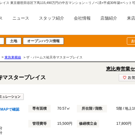
イス 東京都世田谷区下馬115,490万円の中古マンション～リノベ済×平成30年築×ペッ
ス
ニュース
スタッフ紹介
会社情報
店舗紹介
来
土地
オープンハウス情報
お
>
東急東横線
> ザ・パームス祐天寺マスタープレイス
恵比寿営業セ
寺マスタープレイス
専有面積
70.57㎡
所在階 / 階数
5階 / 地上
MAPで確認
管理費等
15,500円
修繕積立金
17,800円
分
分