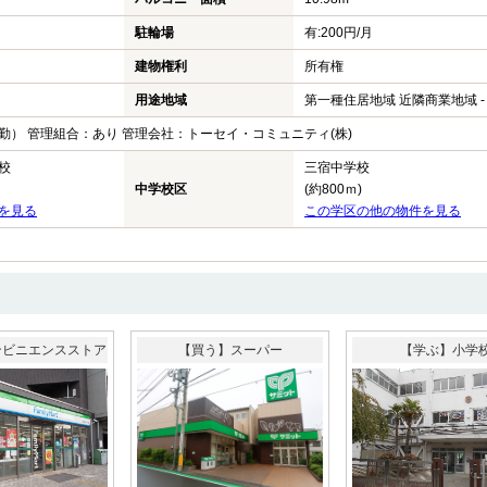
駐輪場
有:200円/月
建物権利
所有権
用途地域
第一種住居地域 近隣商業地域 -
勤） 管理組合：あり 管理会社：トーセイ・コミュニティ(株)
校
三宿中学校
中学校区
(約800ｍ)
を見る
この学区の他の物件を見る
ンビニエンスストア
【買う】スーパー
【学ぶ】小学