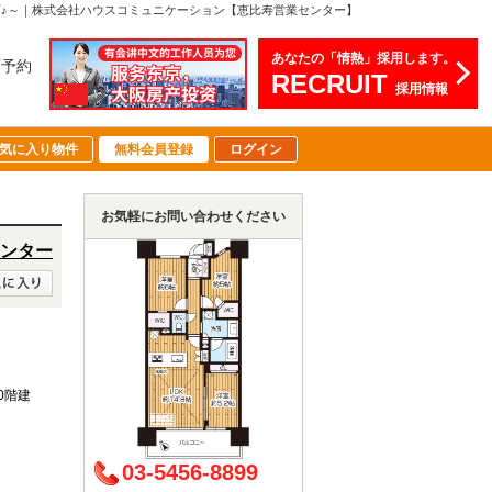
ト可♪～｜株式会社ハウスコミュニケーション【恵比寿営業センター】
あなたの「情熱」採用します。
店予約
RECRUIT
採用情報
気に入り物件
無料会員登録
ログイン
お気軽にお問い合わせください
ンター
10階建
03-5456-8899