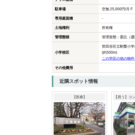
駐車場
空無:25,000円/月 F
専用庭面積
-
土地権利
所有権
管理態様
管理形態：委託（通
世田谷区立駒繋小学
小学校区
(約500m)
この学区の他の物件
その他費用
近隣スポット情報
【医療】
【買う】コ