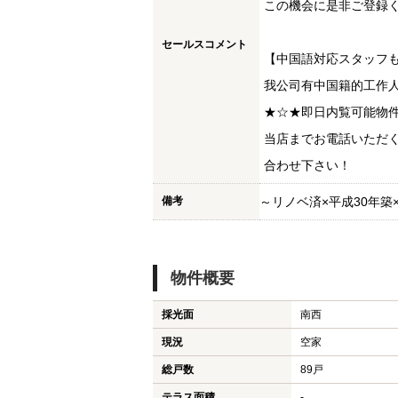
この機会に是非ご登録く
セールスコメント
【中国語対応スタッフ
我公司有中国籍的工作
★☆★即日内覧可能物
当店までお電話いただ
合わせ下さい！
備考
～リノベ済×平成30年築
物件概要
採光面
南西
現況
空家
総戸数
89戸
テラス面積
-