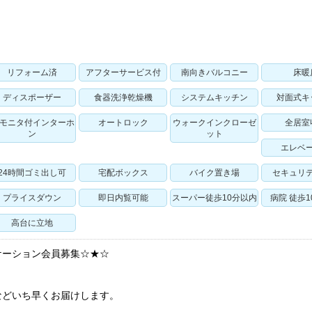
リフォーム済
アフターサービス付
南向きバルコニー
床暖
ディスポーザー
食器洗浄乾燥機
システムキッチン
対面式キ
Vモニタ付インターホ
オートロック
ウォークインクローゼ
全居室
ン
ット
エレベ
24時間ゴミ出し可
宅配ボックス
バイク置き場
セキュリ
プライスダウン
即日内覧可能
スーパー徒歩10分以内
病院 徒歩
高台に立地
ケーション会員募集☆★☆
などいち早くお届けします。