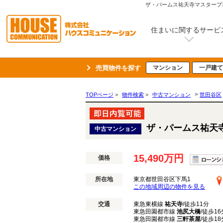
ザ・パームス祐天寺マスタープレ
住まいに関するサービ
売買物件を探す
マンション
一戸建て
>
TOPページ
>
物件検索
>
中古マンション
世田谷区
ザ・パームス祐天
中古マンション
15,490万円
価格
所在地
東京都世田谷区下馬1
この地域周辺の物件を見る
交通
東急東横線
祐天寺
/徒歩11分
東急田園都市線
池尻大橋
/徒歩16
東急田園都市線
三軒茶屋
/徒歩18