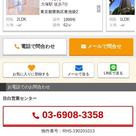
大塚駅 徒歩7分
東京都豊島区東池袋2
2LDK
1LDK
間取
築年
1999年
間取
土地
-㎡
建物
62㎡
土地
-㎡
電話で問合わせ
メールで問合せ
LINEで送る
お気に入りに登録する
メールで送る
お電話でのお問合わせ
目白営業センター
03-6908-3358
物件番号：RHS-190201013