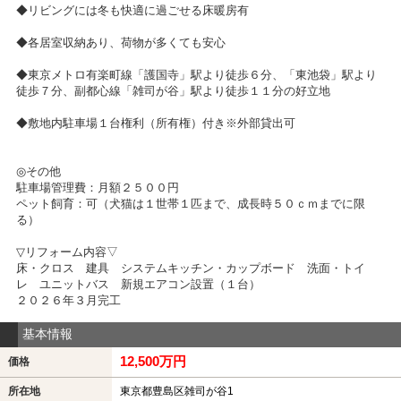
◆リビングには冬も快適に過ごせる床暖房有
◆各居室収納あり、荷物が多くても安心
◆東京メトロ有楽町線「護国寺」駅より徒歩６分、「東池袋」駅より
徒歩７分、副都心線「雑司が谷」駅より徒歩１１分の好立地
◆敷地内駐車場１台権利（所有権）付き※外部貸出可
◎その他
駐車場管理費：月額２５００円
ペット飼育：可（犬猫は１世帯１匹まで、成長時５０ｃｍまでに限
る）
▽リフォーム内容▽
床・クロス 建具 システムキッチン・カップボード 洗面・トイ
レ ユニットバス 新規エアコン設置（１台）
２０２６年３月完工
基本情報
12,500万円
価格
所在地
東京都豊島区雑司が谷1