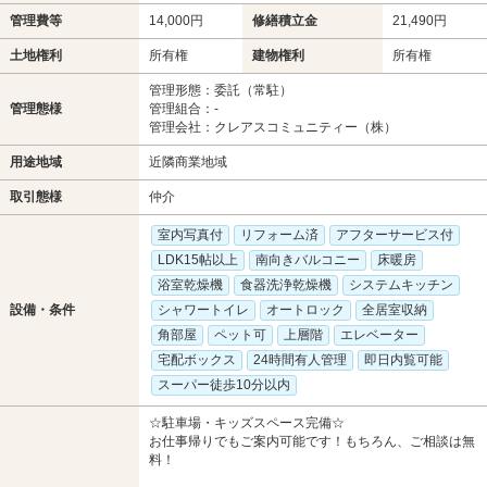
管理費等
14,000円
修繕積立金
21,490円
土地権利
所有権
建物権利
所有権
管理形態：委託（常駐）
管理態様
管理組合：-
管理会社：クレアスコミュニティー（株）
用途地域
近隣商業地域
取引態様
仲介
室内写真付
リフォーム済
アフターサービス付
LDK15帖以上
南向きバルコニー
床暖房
浴室乾燥機
食器洗浄乾燥機
システムキッチン
設備・条件
シャワートイレ
オートロック
全居室収納
角部屋
ペット可
上層階
エレベーター
宅配ボックス
24時間有人管理
即日内覧可能
スーパー徒歩10分以内
☆駐車場・キッズスペース完備☆
お仕事帰りでもご案内可能です！もちろん、ご相談は無
料！