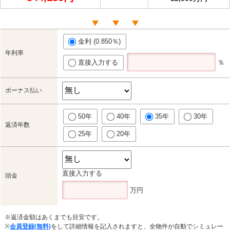
金利 (0.850％)
年利率
直接入力する
％
ボーナス払い
50年
40年
35年
30年
返済年数
25年
20年
直接入力する
頭金
万円
※返済金額はあくまでも目安です。
※
会員登録(無料)
をして詳細情報を記入されますと、全物件が自動でシミュレー