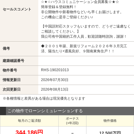
☆★☆ハウスコミュニケーション会員募集☆★☆
簡単登録＆登録無料！
セールスコメント
非公開物件や新着物件などいち早くお届けします。
この機会に是非ご登録ください♪
【中国語対応スタッフもいますので、どうぞご遠慮なく
ご相談してください。】
我公司有中国籍的工作人員，歓迎請随時諮詢，謝謝！
◆２００１年築、新規リフォーム２０２６年３月完工
備考
済、陽当たり×通風良好、９階南東角住戸！！
建築確認番号
RHS-190201013
物件番号
情報更新日
2026年07月30日
次回更新日
2026年08月13日
※各種情報と差異がある場合は現況優先となります
この物件でローンシミュレーションする
ボーナス
毎月のご返済額
物件価格
(×年2回)
344,186円
－
12,500万円