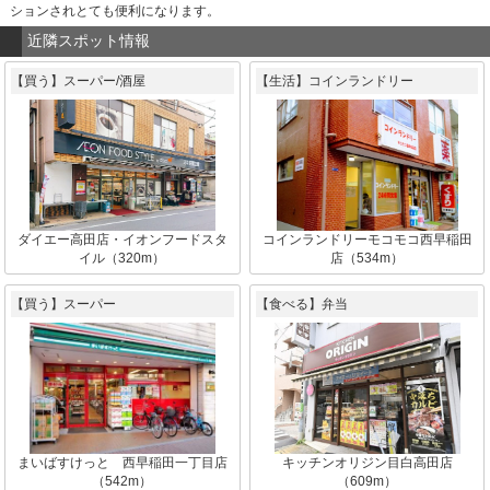
ションされとても便利になります。
近隣スポット情報
【買う】スーパー/酒屋
【生活】コインランドリー
ダイエー高田店・イオンフードスタ
コインランドリーモコモコ西早稲田
イル（320m）
店（534m）
【買う】スーパー
【食べる】弁当
まいばすけっと 西早稲田一丁目店
キッチンオリジン目白高田店
（542m）
（609m）