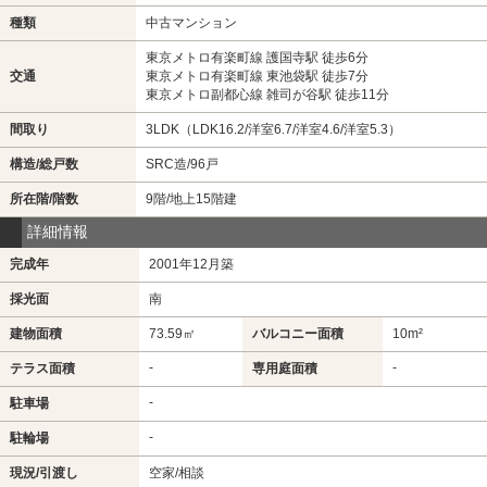
種類
中古マンション
東京メトロ有楽町線 護国寺駅 徒歩6分
交通
東京メトロ有楽町線 東池袋駅 徒歩7分
東京メトロ副都心線 雑司が谷駅 徒歩11分
間取り
3LDK（LDK16.2/洋室6.7/洋室4.6/洋室5.3）
構造/総戸数
SRC造/96戸
所在階/階数
9階/地上15階建
詳細情報
完成年
2001年12月築
採光面
南
建物面積
73.59㎡
バルコニー面積
10m²
-
-
テラス面積
専用庭面積
-
駐車場
-
駐輪場
現況/引渡し
空家/相談