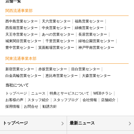
店舗一覧
関西流通事業部
西中島営業センター
天六営業センター
福島営業センター
西長堀営業センター
中央営業センター
緑橋営業センター
天王寺営業センター
あべの営業センター
長居営業センター
城東関目営業センター
千里営業センター
緑地公園営業センター
豊中営業センター
箕面船場営業センター
神戸甲南営業センター
関東流通事業本部
新宿営業センター
赤坂営業センター
目白営業センター
白金高輪営業センター
恵比寿営業センター
大森営業センター
当社について
トップページ
ニュース
特典とサービスについて
WEBチラシ
お客様の声
スタッフ紹介
スタッフブログ
会社情報
店舗紹介
採用情報
お問合せ
勧誘方針
トップページ
最新ニュース