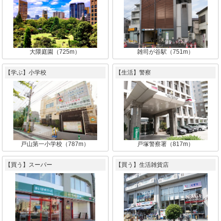
大隈庭園（725m）
雑司が谷駅（751m）
【学ぶ】小学校
【生活】警察
戸山第一小学校（787m）
戸塚警察署（817m）
【買う】スーパー
【買う】生活雑貨店