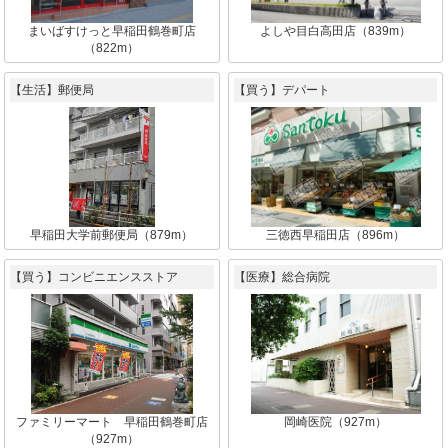
まいばすけっと早稲田鶴巻町店
よしや目白高田店（839m）
（822m）
【生活】郵便局
【買う】デパート
早稲田大学前郵便局（879m）
三徳西早稲田店（896m）
【買う】コンビニエンスストア
【医療】総合病院
ファミリーマート 早稲田鶴巻町店
岡崎医院（927m）
（927m）