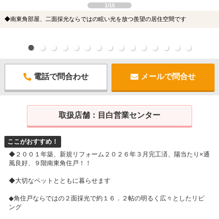
1/15
◆南東角部屋、二面採光ならではの眩い光を放つ羨望の居住空間です
電話で問合わせ
メールで問合せ
取扱店舗：
目白営業センター
ここがおすすめ！
◆２００１年築、新規リフォーム２０２６年３月完工済、陽当たり×通
風良好、９階南東角住戸！！
◆大切なペットとともに暮らせます
◆角住戸ならではの２面採光で約１６．２帖の明るく広々としたリビ
ング