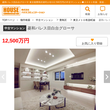
菱和パレス目白台グローサ 東京都豊島区雑司が谷112,500万円の中古マンション◆２００１年築、新規リフォーム２０２６年３月完工済、陽当たり×通風良好、９階南東角住戸！！｜株式会社ハウスコミュニケーション
検索
お知らせ
>
>
TOPページ
>
物件検索
>
中古マンション
豊島区
東京メトロ有楽町線
菱和パレ
菱和パレス目白台グローサ
中古マンション
12,500万円
お気に入り登録