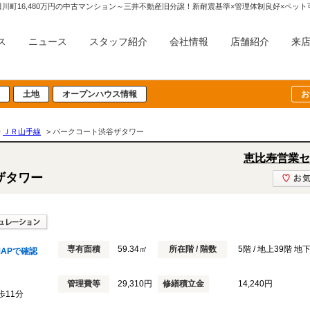
川町16,480万円の中古マンション～三井不動産旧分譲！新耐震基準×管理体制良好×ペ
ス
ニュース
スタッフ紹介
会社情報
店舗紹介
来
土地
オープンハウス情報
お
>
ＪＲ山手線
> パークコート渋谷ザタワー
恵比寿営業セ
ザタワー
専有面積
59.34㎡
所在階 / 階数
5階 / 地上39階 地
APで確認
管理費等
29,310円
修繕積立金
14,240円
歩11分