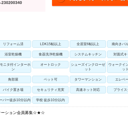
-230200340
リフォーム済
LDK15帖以上
全居室6帖以上
南向きバ
浴室乾燥機
食器洗浄乾燥機
システムキッチン
対面式キ
Vモニタ付インターホ
オートロック
シューズインクローゼ
ウォークイ
ン
ット
ッ
角部屋
ペット可
タワーマンション
エレベ
バイク置き場
セキュリティ充実
高速ネット対応
プライス
ーパー徒歩10分以内
学校 徒歩10分以内
ケーション会員募集☆★☆