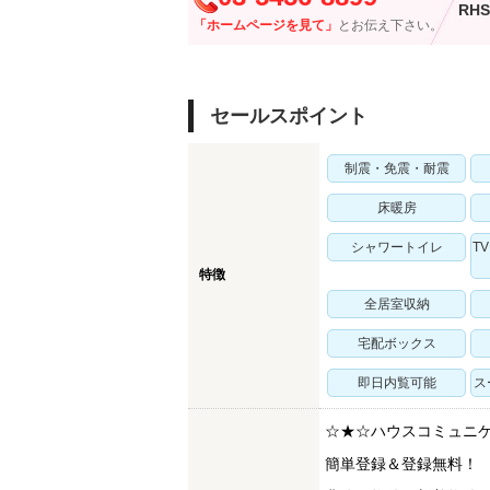
RHS
「ホームページを見て」
とお伝え下さい。
セールスポイント
制震・免震・耐震
床暖房
シャワートイレ
T
特徴
全居室収納
宅配ボックス
即日内覧可能
ス
☆★☆ハウスコミュニ
簡単登録＆登録無料！