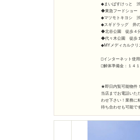
◆まいばすけっと 
◆東急フードショー
◆マツモトキヨシ 
◆スギドラッグ 井
◆北谷公園 徒歩４
◆代々木公園 徒歩
◆MYメディカルク
□インターネット使用
□解体準備金：１４１
★即日内覧可能物件
当店までお電話いた
わせ下さい！業務に
待ち合わせも可能で