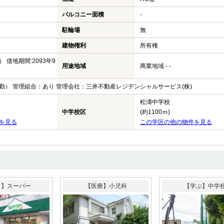
バルコニー面積
-
駐輪場
無
建物権利
所有権
 借地期間:2093年9
用途地域
商業地域 - -
勤） 管理組合：あり 管理会社：三井不動産レジデンシャルサービス(株)
松濤中学校
中学校区
(約1100ｍ)
を見る
この学区の他の物件を見る
う】スーパー
【医療】小児科
【学ぶ】中学