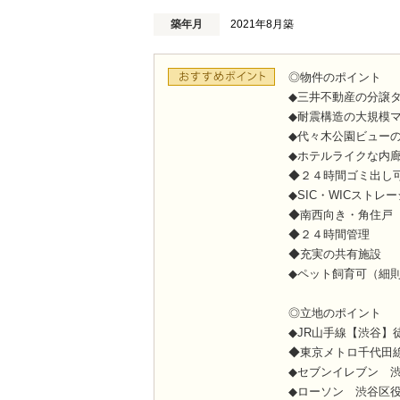
築年月
2021年8月築
◎物件のポイント
◆三井不動産の分譲
◆耐震構造の大規模
◆代々木公園ビュー
◆ホテルライクな内
◆２４時間ゴミ出し
◆SIC・WICストレ
◆南西向き・角住戸
◆２４時間管理
◆充実の共有施設
◆ペット飼育可（細
◎立地のポイント
◆JR山手線【渋谷】
◆東京メトロ千代田
◆セブンイレブン 
◆ローソン 渋谷区