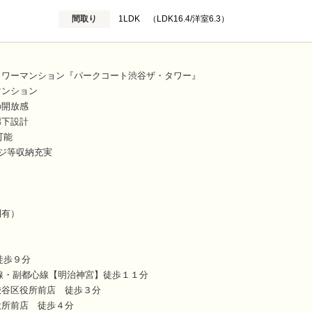
間取り
1LDK （LDK16.4/洋室6.3）
タワーマンション『パークコート渋谷ザ・タワー』
マンション
の開放感
廊下設計
可能
ージ等収納充実
則有）
徒歩９分
線・副都心線【明治神宮】徒歩１１分
渋谷区役所前店 徒歩３分
役所前店 徒歩４分