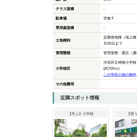
テラス面積
-
駐車場
空無 F
専用庭面積
-
定期借地権（地上権）
土地権利
月30日まで
管理態様
管理形態：委託（通
渋谷区立神南小学校
小学校区
(約700ｍ)
この学区の他の物件
その他費用
近隣スポット情報
【学ぶ】小学校
【買