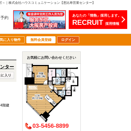
ット可～｜株式会社ハウスコミュニケーション【恵比寿営業センター】
あなたの「情熱」採用します。
店予約
RECRUIT
採用情報
気に入り物件
無料会員登録
ログイン
お気軽にお問い合わせください
ンター
下4階建
03-5456-8899