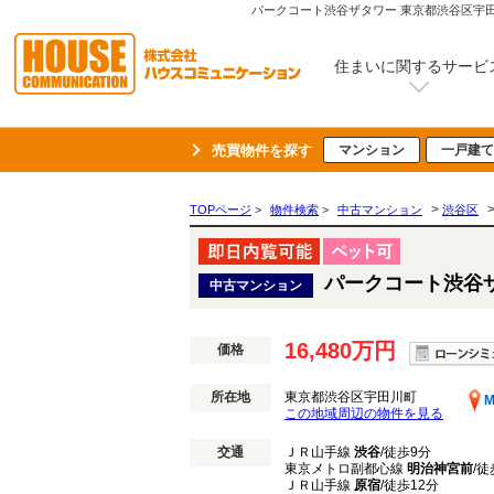
パークコート渋谷ザタワー 東京都渋谷区宇田
住まいに関するサービ
売買物件を探す
マンション
一戸建て
>
TOPページ
>
物件検索
>
中古マンション
渋谷区
パークコート渋谷
中古マンション
16,480万円
価格
所在地
東京都渋谷区宇田川町
M
この地域周辺の物件を見る
交通
ＪＲ山手線
渋谷
/徒歩9分
東京メトロ副都心線
明治神宮前
/徒
ＪＲ山手線
原宿
/徒歩12分