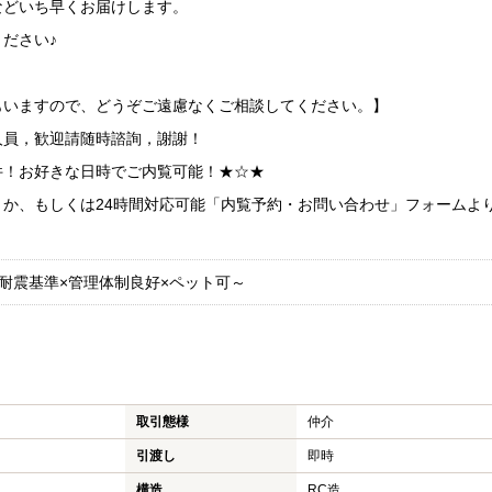
などいち早くお届けします。
ださい♪
もいますので、どうぞご遠慮なくご相談してください。】
人員，歓迎請随時諮詢，謝謝！
件！お好きな日時でご内覧可能！★☆★
くか、もしくは24時間対応可能「内覧予約・お問い合わせ」フォームよ
耐震基準×管理体制良好×ペット可～
取引態様
仲介
引渡し
即時
構造
RC造