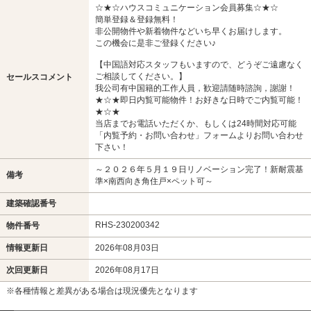
☆★☆ハウスコミュニケーション会員募集☆★☆
簡単登録＆登録無料！
非公開物件や新着物件などいち早くお届けします。
この機会に是非ご登録ください♪
【中国語対応スタッフもいますので、どうぞご遠慮なく
ご相談してください。】
セールスコメント
我公司有中国籍的工作人員，歓迎請随時諮詢，謝謝！
★☆★即日内覧可能物件！お好きな日時でご内覧可能！
★☆★
当店までお電話いただくか、もしくは24時間対応可能
「内覧予約・お問い合わせ」フォームよりお問い合わせ
下さい！
～２０２６年５月１９日リノベーション完了！新耐震基
備考
準×南西向き角住戸×ペット可～
建築確認番号
RHS-230200342
物件番号
情報更新日
2026年08月03日
次回更新日
2026年08月17日
※各種情報と差異がある場合は現況優先となります