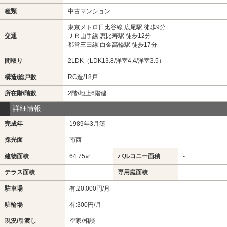
種類
中古マンション
東京メトロ日比谷線 広尾駅 徒歩9分
交通
ＪＲ山手線 恵比寿駅 徒歩12分
都営三田線 白金高輪駅 徒歩17分
間取り
2LDK（LDK13.8/洋室4.4/洋室3.5）
構造/総戸数
RC造/18戸
所在階/階数
2階/地上6階建
詳細情報
完成年
1989年3月築
採光面
南西
建物面積
64.75㎡
バルコニー面積
-
-
-
テラス面積
専用庭面積
駐車場
有:20,000円/月
駐輪場
有:300円/月
現況/引渡し
空家/相談