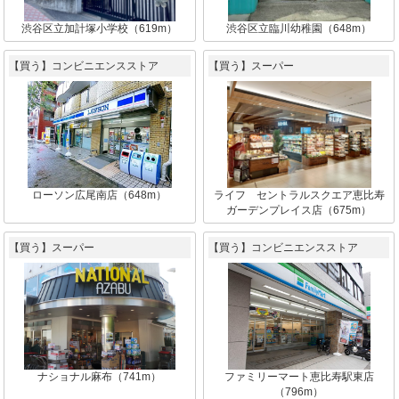
渋谷区立加計塚小学校（619m）
渋谷区立臨川幼稚園（648m）
【買う】コンビニエンスストア
【買う】スーパー
ローソン広尾南店（648m）
ライフ セントラルスクエア恵比寿
ガーデンプレイス店（675m）
【買う】スーパー
【買う】コンビニエンスストア
ナショナル麻布（741m）
ファミリーマート恵比寿駅東店
（796m）