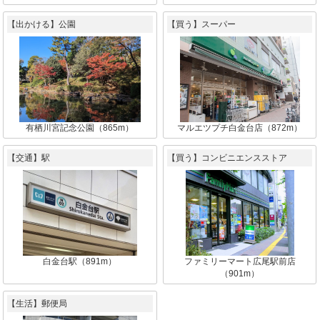
【出かける】公園
【買う】スーパー
有栖川宮記念公園（865m）
マルエツプチ白金台店（872m）
【交通】駅
【買う】コンビニエンスストア
白金台駅（891m）
ファミリーマート広尾駅前店
（901m）
【生活】郵便局