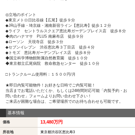
◎立地のポイント
◆東京メトロ日比谷線【広尾】徒歩９分
◆JR山手線・埼京線・湘南新宿ライン【恵比寿】徒歩１２分
◆ライフ セントラルスクエア恵比寿ガーデンプレイス店 徒歩８分
◆肉のハナマサ PLUS 南麻布店 徒歩９分
◆ローソン 天現寺店 徒歩３分
◆セブンイレブン 渋谷恵比寿３丁目店 徒歩４分
◆トモズ 恵比寿ガーデンプレイス店 徒歩８分
◆国立科学博物館附属自然教育園 徒歩１０分
◆東京都立広尾病院 救命救急センター 徒歩１０分
□トランクルーム使用料：１５００円/月
★即日内覧可能物件！お好きな日時でご内覧可能！
当店までお電話いただくか、もしくは24時間対応可能「内覧予約・お
問い合わせ」フォームよりお問い合わせ下さい！
ご来店が困難な場合は、ご希望場所でのお待ち合わせも可能です。
基本情報
13,480万円
価格
所在地
東京都渋谷区恵比寿3