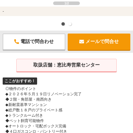
1/2
-
電話で問合わせ
メールで問合せ
取扱店舗：
恵比寿営業センター
ここがおすすめ！
◎物件のポイント
◆２０２６年５月１９日リノベーション完了
◆２階・角部屋・南西向き
◆新耐震基準マンション
◆総戸数１８戸のプライベート感
◆トランクルーム付き
◆ペット飼育可能物件
◆オートロック・宅配ボックス完備
◆４口ガスコンロ・パントリー付き