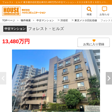
フォレスト・ヒルズ 東京都渋谷区恵比寿313,480万円の中古マンション～２０２６年５月１９日リノベーション完了！新耐震基準×南西向き角住戸×ペット可～｜株式会社ハウスコミュニケーション
検索
お知らせ
>
>
TOPページ
>
物件検索
>
中古マンション
渋谷区
東京メトロ日比谷線
フォレス
フォレスト・ヒルズ
中古マンション
13,480万円
お気に入り登録