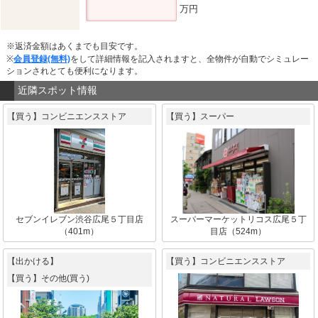
万円
※返済金額はあくまでも目安です。
※
会員登録(無料)
をして詳細情報を記入されますと、全物件が自動でシミュレー
ションされとても便利になります。
近隣スポット情報
【買う】コンビニエンスストア
【買う】スーパー
セブンイレブン渋谷広尾５丁目店
スーパーマーケットリコス広尾５丁
（401m）
目店（524m）
【出かける】
【買う】コンビニエンスストア
【買う】その他(買う)