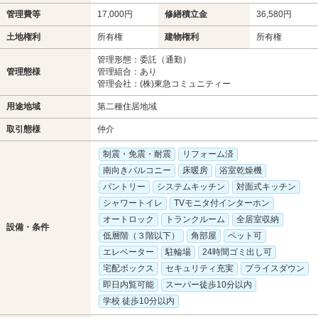
管理費等
17,000円
修繕積立金
36,580円
土地権利
所有権
建物権利
所有権
管理形態：委託（通勤）
管理態様
管理組合：あり
管理会社：(株)東急コミュニティー
用途地域
第二種住居地域
取引態様
仲介
制震・免震・耐震
リフォーム済
南向きバルコニー
床暖房
浴室乾燥機
パントリー
システムキッチン
対面式キッチン
シャワートイレ
TVモニタ付インターホン
オートロック
トランクルーム
全居室収納
設備・条件
低層階（３階以下）
角部屋
ペット可
エレベーター
駐輪場
24時間ゴミ出し可
宅配ボックス
セキュリティ充実
プライスダウン
即日内覧可能
スーパー徒歩10分以内
学校 徒歩10分以内