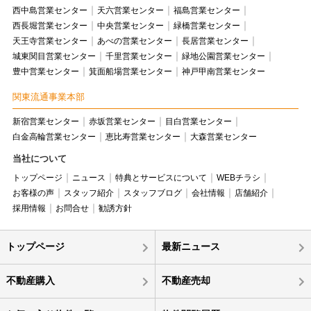
西中島営業センター
天六営業センター
福島営業センター
西長堀営業センター
中央営業センター
緑橋営業センター
天王寺営業センター
あべの営業センター
長居営業センター
城東関目営業センター
千里営業センター
緑地公園営業センター
豊中営業センター
箕面船場営業センター
神戸甲南営業センター
関東流通事業本部
新宿営業センター
赤坂営業センター
目白営業センター
白金高輪営業センター
恵比寿営業センター
大森営業センター
当社について
トップページ
ニュース
特典とサービスについて
WEBチラシ
お客様の声
スタッフ紹介
スタッフブログ
会社情報
店舗紹介
採用情報
お問合せ
勧誘方針
トップページ
最新ニュース
不動産購入
不動産売却