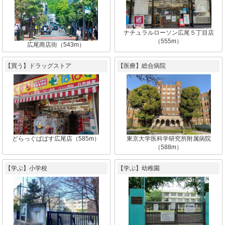
ナチュラルローソン広尾５丁目店
（555m）
広尾商店街（543m）
【買う】ドラッグストア
【医療】総合病院
どらっぐぱぱす広尾店（585m）
東京大学医科学研究所附属病院
（588m）
【学ぶ】小学校
【学ぶ】幼稚園