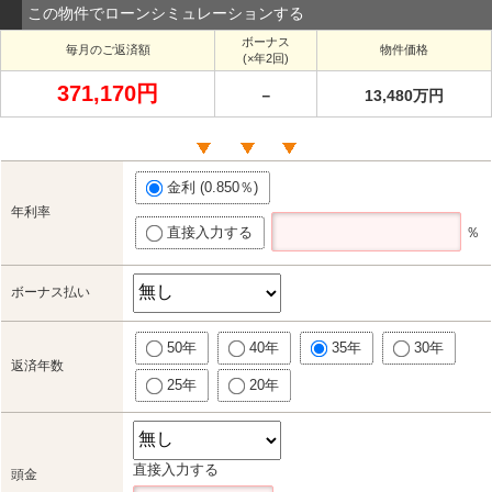
この物件でローンシミュレーションする
ボーナス
毎月のご返済額
物件価格
(×年2回)
371,170円
－
13,480万円
金利 (0.850％)
年利率
直接入力する
％
ボーナス払い
50年
40年
35年
30年
返済年数
25年
20年
直接入力する
頭金