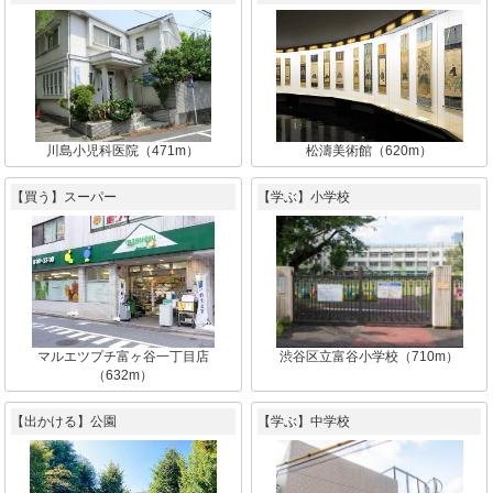
川島小児科医院（471m）
松濤美術館（620m）
【買う】スーパー
【学ぶ】小学校
マルエツプチ富ヶ谷一丁目店
渋谷区立富谷小学校（710m）
（632m）
【出かける】公園
【学ぶ】中学校