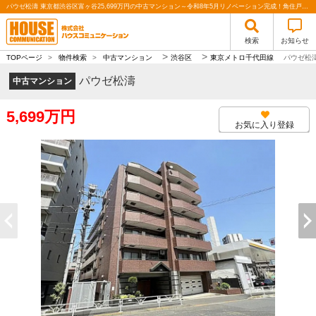
パウゼ松濤 東京都渋谷区富ヶ谷25,699万円の中古マンション～令和8年5月リノベーション完成！角住戸・オートロック付き～｜株式会社ハウスコミュニケーション
検索
お知らせ
>
>
TOPページ
>
物件検索
>
中古マンション
渋谷区
東京メトロ千代田線
パウゼ松
パウゼ松濤
中古マンション
5,699万円
お気に入り登録