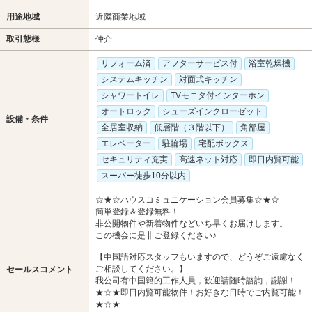
用途地域
近隣商業地域
取引態様
仲介
リフォーム済
アフターサービス付
浴室乾燥機
システムキッチン
対面式キッチン
シャワートイレ
TVモニタ付インターホン
オートロック
シューズインクローゼット
設備・条件
全居室収納
低層階（３階以下）
角部屋
エレベーター
駐輪場
宅配ボックス
セキュリティ充実
高速ネット対応
即日内覧可能
スーパー徒歩10分以内
☆★☆ハウスコミュニケーション会員募集☆★☆
簡単登録＆登録無料！
非公開物件や新着物件などいち早くお届けします。
この機会に是非ご登録ください♪
【中国語対応スタッフもいますので、どうぞご遠慮なく
ご相談してください。】
セールスコメント
我公司有中国籍的工作人員，歓迎請随時諮詢，謝謝！
★☆★即日内覧可能物件！お好きな日時でご内覧可能！
★☆★