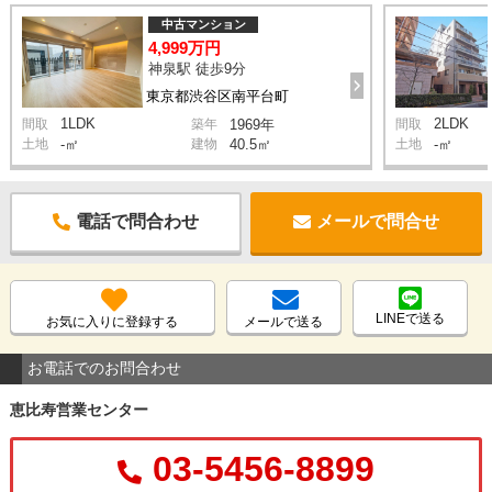
中古マンション
4,999万円
神泉駅 徒歩9分
東京都渋谷区南平台町
1LDK
2LDK
間取
築年
1969年
間取
土地
-㎡
建物
40.5㎡
土地
-㎡
電話で問合わせ
メールで問合せ
LINEで送る
お気に入りに登録する
メールで送る
お電話でのお問合わせ
恵比寿営業センター
03-5456-8899