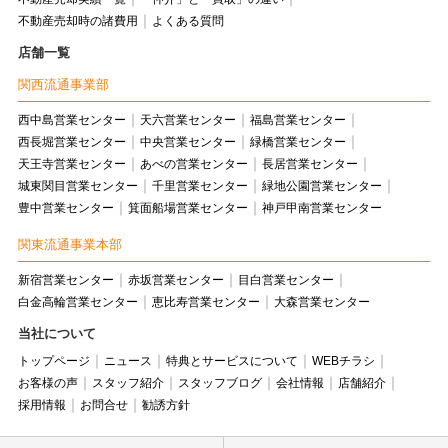
不動産売却時の諸費用
よくある質問
店舗一覧
関西流通事業部
西中島営業センター
天六営業センター
福島営業センター
西長堀営業センター
中央営業センター
緑橋営業センター
天王寺営業センター
あべの営業センター
長居営業センター
城東関目営業センター
千里営業センター
緑地公園営業センター
豊中営業センター
箕面船場営業センター
神戸甲南営業センター
関東流通事業本部
新宿営業センター
赤坂営業センター
目白営業センター
白金高輪営業センター
恵比寿営業センター
大森営業センター
当社について
トップページ
ニュース
特典とサービスについて
WEBチラシ
お客様の声
スタッフ紹介
スタッフブログ
会社情報
店舗紹介
採用情報
お問合せ
勧誘方針