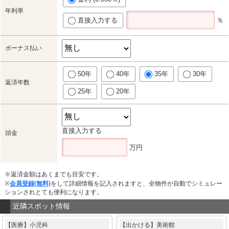
年利率
直接入力する
％
ボーナス払い
50年
40年
35年
30年
返済年数
25年
20年
直接入力する
頭金
万円
※返済金額はあくまでも目安です。
※
会員登録(無料)
をして詳細情報を記入されますと、全物件が自動でシミュレー
ションされとても便利になります。
近隣スポット情報
【医療】小児科
【出かける】美術館