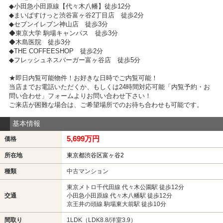
◆小田急小田原線【代々木八幡】徒歩12分
◆まいばすけっと渋谷富ヶ谷2丁目店 徒歩2分
◆セブンイレブン神山店 徒歩3分
◆東京大学 駒場キャンパス 徒歩3分
◆木島医院 徒歩3分
◆THE COFFEESHOP 徒歩2分
◆フレッシュネスバーガー富ヶ谷店 徒歩5分
★即日内覧可能物件！お好きな日時でご内覧可能！
当店までお電話いただくか、もしくは24時間対応可能「内覧予約・お
問い合わせ」フォームよりお問い合わせ下さい！
ご来店が困難な場合は、ご希望場所でのお待ち合わせも可能です。
基本情報
5,699万円
価格
所在地
東京都渋谷区富ヶ谷2
種類
中古マンション
東京メトロ千代田線 代々木公園駅 徒歩12分
交通
小田急小田原線 代々木八幡駅 徒歩12分
京王井の頭線 駒場東大前駅 徒歩10分
間取り
1LDK（LDK8.8/洋室3.9）