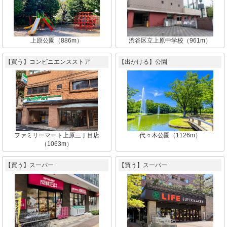
上原公園（886m）
渋谷区立上原中学校（961m）
【買う】コンビニエンスストア
【出かける】公園
ファミリーマート上原三丁目店
代々木公園（1126m）
（1063m）
【買う】スーパー
【買う】スーパー