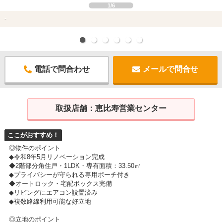
1/6
-
電話で問合わせ
メールで問合せ
取扱店舗：
恵比寿営業センター
ここがおすすめ！
◎物件のポイント
◆令和8年5月リノベーション完成
◆2階部分角住戸・1LDK・専有面積：33.50㎡
◆プライバシーが守られる専用ポーチ付き
◆オートロック・宅配ボックス完備
◆リビングにエアコン設置済み
◆複数路線利用可能な好立地
◎立地のポイント