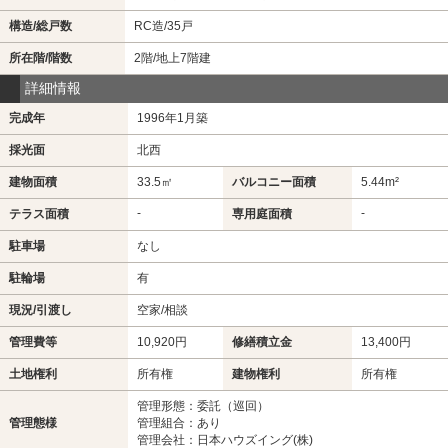
構造/総戸数
RC造/35戸
所在階/階数
2階/地上7階建
詳細情報
完成年
1996年1月築
採光面
北西
建物面積
33.5㎡
バルコニー面積
5.44m²
-
-
テラス面積
専用庭面積
駐車場
なし
駐輪場
有
現況/引渡し
空家/相談
管理費等
10,920円
修繕積立金
13,400円
土地権利
所有権
建物権利
所有権
管理形態：委託（巡回）
管理態様
管理組合：あり
管理会社：日本ハウズイング(株)