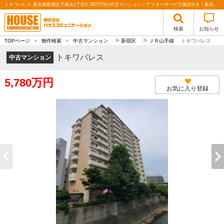
トキワパレス 東京都新宿区下落合1丁目5,780万円の中古マンション～アフターサービス保証付き！新規リフォーム物件♪～｜株式会社ハウスコミュニケーション
検索
お知らせ
>
>
TOPページ
>
物件検索
>
中古マンション
新宿区
ＪＲ山手線
トキワパレス
トキワパレス
中古マンション
5,780万円
お気に入り登録