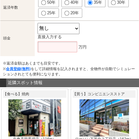
50年
40年
35年
30年
返済年数
25年
20年
直接入力する
頭金
万円
※返済金額はあくまでも目安です。
※
会員登録(無料)
をして詳細情報を記入されますと、全物件が自動でシミュレー
ションされとても便利になります。
近隣スポット情報
【食べる】焼肉
【買う】コンビニエンスストア