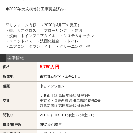
◆2025年大規模修繕工事実施済み♪
▽リフォーム内容 （2026年4月下旬完工）
・壁、天井クロス ・フローリング ・建具
・洗面、トイレフロアタイル ・システムキッチン
・ユニットバス ・洗面化粧台 ・トイレ
・エアコン ダウンライト ・クリーニング 他
基本情報
5,780万円
価格
所在地
東京都新宿区下落合1丁目
種類
中古マンション
ＪＲ山手線 高田馬場駅 徒歩3分
交通
東京メトロ東西線 高田馬場駅 徒歩3分
西武新宿線 高田馬場駅 徒歩3分
間取り
2LDK（LDK11.1/洋室3.7/洋室5.1）
構造/総戸数
SRC造/185戸