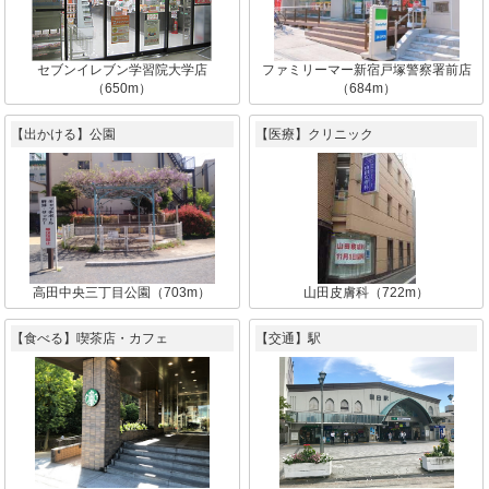
セブンイレブン学習院大学店
ファミリーマー新宿戸塚警察署前店
（650m）
（684m）
【出かける】公園
【医療】クリニック
高田中央三丁目公園（703m）
山田皮膚科（722m）
【食べる】喫茶店・カフェ
【交通】駅