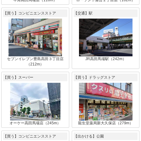
牛角高田馬場店（116m）
ローソン下落合２丁目店（162m）
【買う】コンビニエンスストア
【交通】駅
セブンイレブン豊島高田３丁目店
JR高田馬場駅（242m）
（212m）
【買う】スーパー
【買う】ドラッグストア
オーケー高田馬場店（245m）
龍生堂薬局新大久保店（279m）
【買う】コンビニエンスストア
【出かける】公園