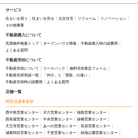
サービス
住まいを買う
住まいを売る
注文住宅
リフォーム
リノベーション
その他事業
不動産購入について
売買物件検索トップ
オープンハウス情報
不動産購入時の諸費用
よくある質問
不動産売却について
不動産売却について
リースバック
無料売却査定フォーム
不動産売却実績一覧
「仲介」と「買取」の違い
不動産売却時の諸費用
よくある質問
店舗一覧
関西流通事業部
西中島営業センター
天六営業センター
福島営業センター
西長堀営業センター
中央営業センター
緑橋営業センター
天王寺営業センター
あべの営業センター
長居営業センター
城東関目営業センター
千里営業センター
緑地公園営業センター