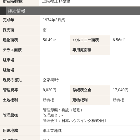
所在階/階数
12階/地上14階建
詳細情報
完成年
1974年3月築
採光面
南
建物面積
50.49㎡
バルコニー面積
6.56m²
-
-
テラス面積
専用庭面積
-
駐車場
-
駐輪場
現況/引渡し
空家/即時
管理費等
8,020円
修繕積立金
17,040円
土地権利
所有権
建物権利
所有権
管理形態：委託（通勤）
管理態様
管理組合：-
管理会社：日本ハウズイング株式会社
用途地域
準工業地域