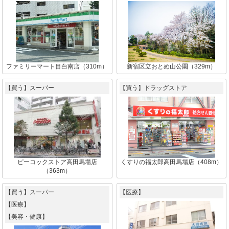
ファミリーマート目白南店（310m）
新宿区立おとめ山公園（329m）
【買う】スーパー
【買う】ドラッグストア
ピーコックストア高田馬場店
くすりの福太郎高田馬場店（408m）
（363m）
【買う】スーパー
【医療】
【医療】
【美容・健康】