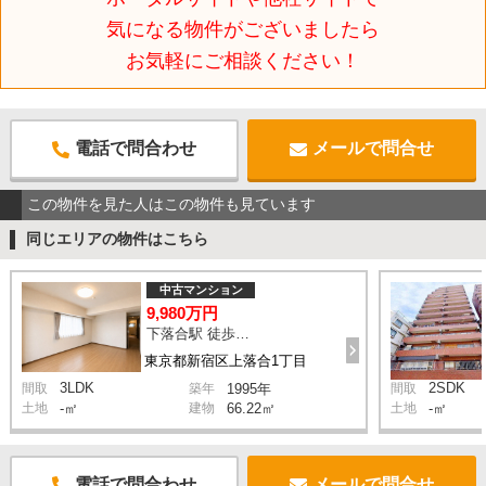
気になる物件がございましたら
お気軽にご相談ください！
電話で問合わせ
メールで問合せ
この物件を見た人はこの物件も見ています
同じエリアの物件はこちら
中古マンション
9,980万円
下落合駅 徒歩3分
東京都新宿区上落合1丁目
3LDK
2SDK
間取
築年
1995年
間取
土地
-㎡
建物
66.22㎡
土地
-㎡
電話で問合わせ
メールで問合せ