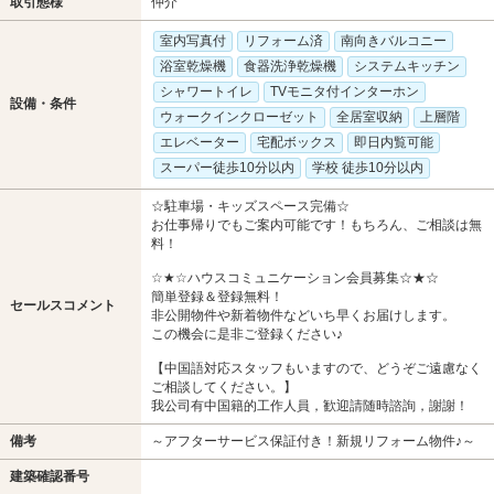
取引態様
仲介
室内写真付
リフォーム済
南向きバルコニー
浴室乾燥機
食器洗浄乾燥機
システムキッチン
シャワートイレ
TVモニタ付インターホン
設備・条件
ウォークインクローゼット
全居室収納
上層階
エレベーター
宅配ボックス
即日内覧可能
スーパー徒歩10分以内
学校 徒歩10分以内
☆駐車場・キッズスペース完備☆
お仕事帰りでもご案内可能です！もちろん、ご相談は無
料！
☆★☆ハウスコミュニケーション会員募集☆★☆
簡単登録＆登録無料！
セールスコメント
非公開物件や新着物件などいち早くお届けします。
この機会に是非ご登録ください♪
【中国語対応スタッフもいますので、どうぞご遠慮なく
ご相談してください。】
我公司有中国籍的工作人員，歓迎請随時諮詢，謝謝！
備考
～アフターサービス保証付き！新規リフォーム物件♪～
建築確認番号