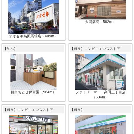
大同病院（582m）
オオゼキ高田馬場店（409m）
【学ぶ】
【買う】コンビニエンスストア
目白ちとせ保育園（584m）
ファミリーマート高田三丁目店
（634m）
【買う】コンビニエンスストア
【買う】