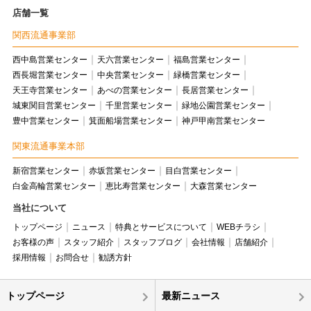
店舗一覧
関西流通事業部
西中島営業センター
天六営業センター
福島営業センター
西長堀営業センター
中央営業センター
緑橋営業センター
天王寺営業センター
あべの営業センター
長居営業センター
城東関目営業センター
千里営業センター
緑地公園営業センター
豊中営業センター
箕面船場営業センター
神戸甲南営業センター
関東流通事業本部
新宿営業センター
赤坂営業センター
目白営業センター
白金高輪営業センター
恵比寿営業センター
大森営業センター
当社について
トップページ
ニュース
特典とサービスについて
WEBチラシ
お客様の声
スタッフ紹介
スタッフブログ
会社情報
店舗紹介
採用情報
お問合せ
勧誘方針
トップページ
最新ニュース