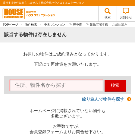
該当する物件は存在しません｜株式会社ハウスコミュニケーション
検索
お知らせ
>
>
TOPページ
>
物件検索
>
中古マンション
豊中市
阪急宝塚本線
ご成約済み
該当する物件は存在しません
お探しの物件はご成約済みとなっております。
下記にて再建策をお願いたします。
検索
絞り込んで物件を探す
ホームページに掲載されていない物件も
多数ございます。
お手数ですが、
会員登録フォームよりお問合せ下さい。