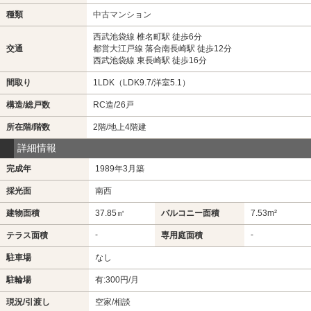
種類
中古マンション
西武池袋線 椎名町駅 徒歩6分
交通
都営大江戸線 落合南長崎駅 徒歩12分
西武池袋線 東長崎駅 徒歩16分
間取り
1LDK（LDK9.7/洋室5.1）
構造/総戸数
RC造/26戸
所在階/階数
2階/地上4階建
詳細情報
完成年
1989年3月築
採光面
南西
建物面積
37.85㎡
バルコニー面積
7.53m²
-
-
テラス面積
専用庭面積
駐車場
なし
駐輪場
有:300円/月
現況/引渡し
空家/相談