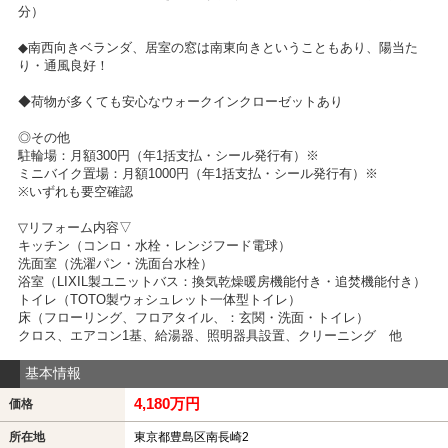
分）
◆南西向きベランダ、居室の窓は南東向きということもあり、陽当た
り・通風良好！
◆荷物が多くても安心なウォークインクローゼットあり
◎その他
駐輪場：月額300円（年1括支払・シール発行有）※
ミニバイク置場：月額1000円（年1括支払・シール発行有）※
※いずれも要空確認
▽リフォーム内容▽
キッチン（コンロ・水栓・レンジフード電球）
洗面室（洗濯パン・洗面台水栓）
浴室（LIXIL製ユニットバス：換気乾燥暖房機能付き・追焚機能付き）
トイレ（TOTO製ウォシュレット一体型トイレ）
床（フローリング、フロアタイル、：玄関・洗面・トイレ）
クロス、エアコン1基、給湯器、照明器具設置、クリーニング 他
基本情報
4,180万円
価格
所在地
東京都豊島区南長崎2