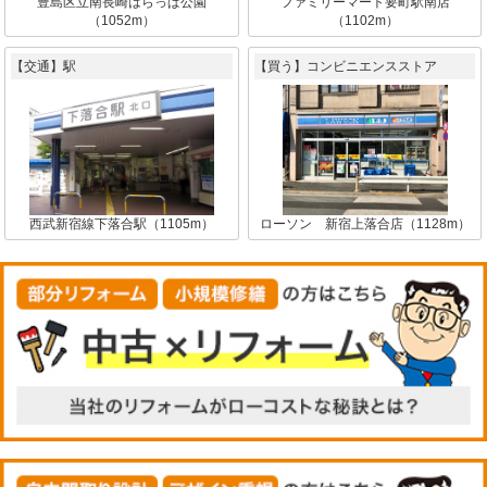
豊島区立南長崎はらっぱ公園
ファミリーマート要町駅南店
（1052m）
（1102m）
【交通】駅
【買う】コンビニエンスストア
西武新宿線下落合駅（1105m）
ローソン 新宿上落合店（1128m）