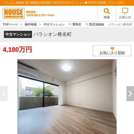
パラシオン椎名町 東京都豊島区南長崎24,180万円の中古マンション◆2026年3月新規リフォーム完工、ベランダ南西向き2階角住戸！｜株式会社ハウスコミュニケーション
検索
お知らせ
>
>
TOPページ
>
物件検索
>
中古マンション
豊島区
西武池袋線
パラシオン椎名町
パラシオン椎名町
中古マンション
4,180万円
お気に入り登録