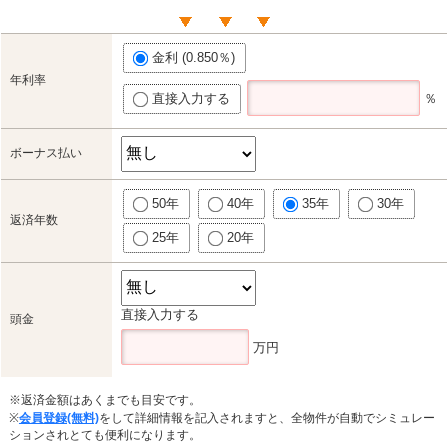
金利 (0.850％)
年利率
直接入力する
％
ボーナス払い
50年
40年
35年
30年
返済年数
25年
20年
直接入力する
頭金
万円
※返済金額はあくまでも目安です。
※
会員登録(無料)
をして詳細情報を記入されますと、全物件が自動でシミュレー
ションされとても便利になります。