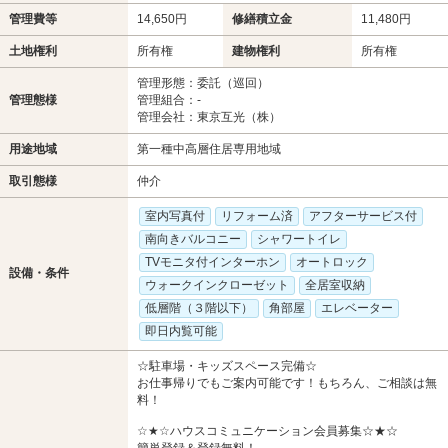
管理費等
14,650円
修繕積立金
11,480円
土地権利
所有権
建物権利
所有権
管理形態：委託（巡回）
管理態様
管理組合：-
管理会社：東京互光（株）
用途地域
第一種中高層住居専用地域
取引態様
仲介
室内写真付
リフォーム済
アフターサービス付
南向きバルコニー
シャワートイレ
TVモニタ付インターホン
オートロック
設備・条件
ウォークインクローゼット
全居室収納
低層階（３階以下）
角部屋
エレベーター
即日内覧可能
☆駐車場・キッズスペース完備☆
お仕事帰りでもご案内可能です！もちろん、ご相談は無
料！
☆★☆ハウスコミュニケーション会員募集☆★☆
簡単登録＆登録無料！