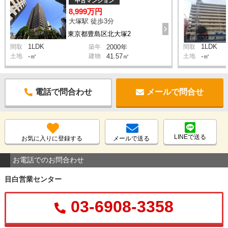
中古マンション
8,999万円
大塚駅 徒歩3分
東京都豊島区北大塚2
1LDK
1LDK
間取
築年
2000年
間取
土地
-㎡
建物
41.57㎡
土地
-㎡
電話で問合わせ
メールで問合せ
LINEで送る
お気に入りに登録する
メールで送る
お電話でのお問合わせ
目白営業センター
03-6908-3358