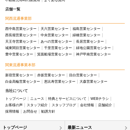
不動産売却時の諸費用
よくある質問
店舗一覧
関西流通事業部
西中島営業センター
天六営業センター
福島営業センター
西長堀営業センター
中央営業センター
緑橋営業センター
天王寺営業センター
あべの営業センター
長居営業センター
城東関目営業センター
千里営業センター
緑地公園営業センター
豊中営業センター
箕面船場営業センター
神戸甲南営業センター
関東流通事業本部
新宿営業センター
赤坂営業センター
目白営業センター
白金高輪営業センター
恵比寿営業センター
大森営業センター
当社について
トップページ
ニュース
特典とサービスについて
WEBチラシ
お客様の声
スタッフ紹介
スタッフブログ
会社情報
店舗紹介
採用情報
お問合せ
勧誘方針
トップページ
最新ニュース