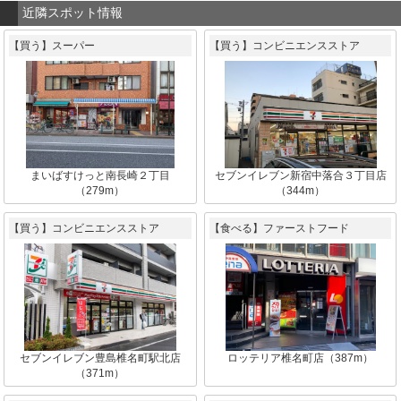
近隣スポット情報
【買う】スーパー
【買う】コンビニエンスストア
まいばすけっと南長崎２丁目
セブンイレブン新宿中落合３丁目店
（279m）
（344m）
【買う】コンビニエンスストア
【食べる】ファーストフード
セブンイレブン豊島椎名町駅北店
ロッテリア椎名町店（387m）
（371m）