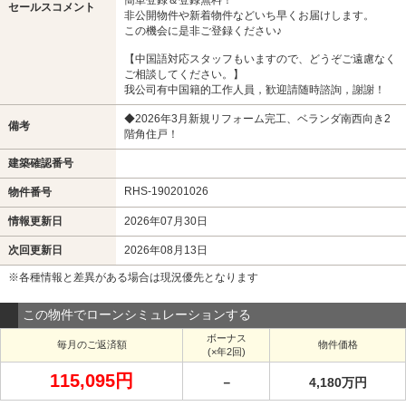
セールスコメント
非公開物件や新着物件などいち早くお届けします。
この機会に是非ご登録ください♪
【中国語対応スタッフもいますので、どうぞご遠慮なく
ご相談してください。】
我公司有中国籍的工作人員，歓迎請随時諮詢，謝謝！
◆2026年3月新規リフォーム完工、ベランダ南西向き2
備考
階角住戸！
建築確認番号
RHS-190201026
物件番号
情報更新日
2026年07月30日
次回更新日
2026年08月13日
※各種情報と差異がある場合は現況優先となります
この物件でローンシミュレーションする
ボーナス
毎月のご返済額
物件価格
(×年2回)
115,095円
－
4,180万円