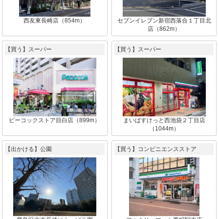
西友東長崎店（854m）
セブンイレブン新宿西落合１丁目北
店（862m）
【買う】スーパー
【買う】スーパー
ピーコックストア目白店（899m）
まいばすけっと西池袋２丁目店
（1044m）
【出かける】公園
【買う】コンビニエンスストア