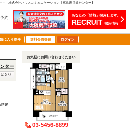
ト設計～｜株式会社ハウスコミュニケーション【恵比寿営業センター】
あなたの「情熱」採用します。
店予約
RECRUIT
採用情報
気に入り物件
無料会員登録
ログイン
お気軽にお問い合わせください
ンター
15階建
03-5456-8899