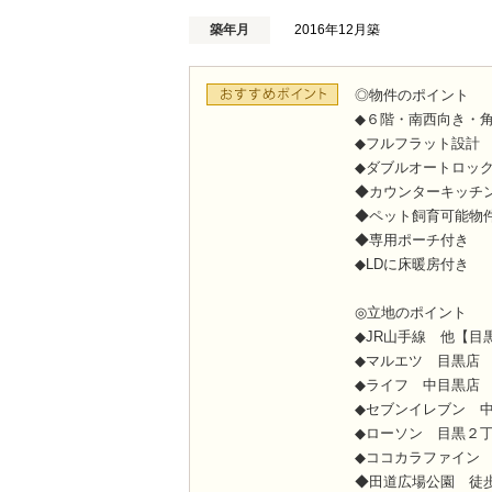
築年月
2016年12月築
◎物件のポイント
◆６階・南西向き・
◆フルフラット設計
◆ダブルオートロッ
◆カウンターキッチ
◆ペット飼育可能物
◆専用ポーチ付き
◆LDに床暖房付き
◎立地のポイント
◆JR山手線 他【目
◆マルエツ 目黒店
◆ライフ 中目黒店
◆セブンイレブン 
◆ローソン 目黒２
◆ココカラファイン
◆田道広場公園 徒