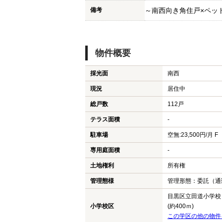
備考
～南西向き角住戸×ペッ
物件概要
採光面
南西
現況
居住中
総戸数
112戸
テラス面積
-
駐車場
空無:23,500円/月 F
専用庭面積
-
土地権利
所有権
管理態様
管理形態：委託（通
目黒区立田道小学校
小学校区
(約400ｍ)
この学区の他の物件