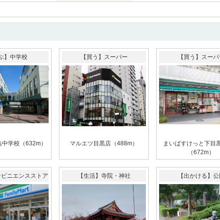
ぶ】中学校
【買う】スーパー
【買う】スーパ
中学校（632m）
マルエツ目黒店（488m）
まいばすけっと下目
（672m）
ンビニエンスストア
【生活】寺院・神社
【出かける】公