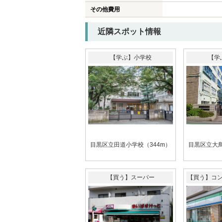
その他費用
近隣スポット情報
【学ぶ】小学校
【学
目黒区立田道小学校（344m）
目黒区立大鳥
【買う】スーパー
【買う】コ