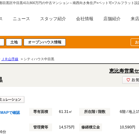
都目黒区中目黒413,800万円の中古マンション～南西向き角住戸×ペット可×フルフラッ
ス
ニュース
スタッフ紹介
会社情報
店舗紹介
来
土地
オープンハウス情報
お
>
ＪＲ山手線
> シティハウス中目黒
恵比寿営業セ
黒
専有面積
61.31㎡
所在階 / 階数
6階 / 地上
MAPで確認
管理費等
14,575円
修繕積立金
10,590円
16分