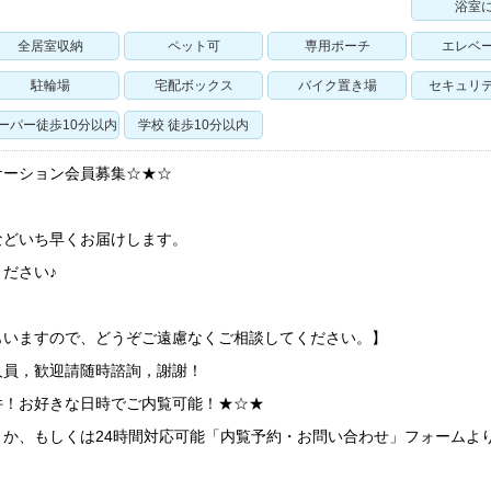
浴室
全居室収納
ペット可
専用ポーチ
エレベ
駐輪場
宅配ボックス
バイク置き場
セキュリ
ーパー徒歩10分以内
学校 徒歩10分以内
ケーション会員募集☆★☆
などいち早くお届けします。
ださい♪
もいますので、どうぞご遠慮なくご相談してください。】
人員，歓迎請随時諮詢，謝謝！
件！お好きな日時でご内覧可能！★☆★
くか、もしくは24時間対応可能「内覧予約・お問い合わせ」フォームよ