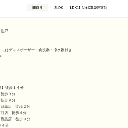
間取り
2LDK （LDK11.4/洋室5.3/洋室6）
角住戸
ク
ンにはディスポーザー・食洗器・浄水器付き
件
黒】徒歩１４分
 徒歩３分
 徒歩９分
中目黒店 徒歩２分
丁目店 徒歩４分
 目黒店 徒歩９分
歩４分