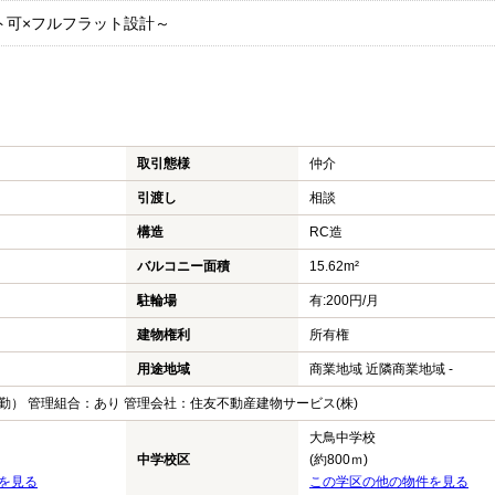
ト可×フルフラット設計～
取引態様
仲介
引渡し
相談
構造
RC造
バルコニー面積
15.62m²
駐輪場
有:200円/月
建物権利
所有権
用途地域
商業地域 近隣商業地域 -
勤） 管理組合：あり 管理会社：住友不動産建物サービス(株)
大鳥中学校
中学校区
(約800ｍ)
を見る
この学区の他の物件を見る