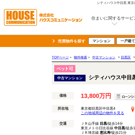
シティハウス中目黒 東京
住まいに関するサービ
売買物件を探す
マンション
一戸建て
>
TOPページ
>
物件検索
>
中古マンション
目黒区
シティハウス中目
中古マンション
13,800万円
価格
所在地
東京都目黒区中目黒4
この地域周辺の物件を見る
交通
ＪＲ山手線
目黒
/徒歩14分
東京メトロ日比谷線
中目黒
/徒歩
ＪＲ埼京線
恵比寿
/徒歩21分