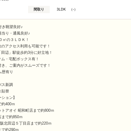
間取り
3LDK （-）
付き眺望良好♪
陽当り・通風良好♪
０㎡の３ＬＤＫ！
数のアクセス利用も可能です！
「田辺」駅徒歩約3分に好立地！
テム・宅配ボックス有！
付き、ご案内がスムーズです！
ム歴有り
バス新調
ス貼替
ーション】
約400ｍ
トアオイ 昭和町店まで約800ｍ
まで約850ｍ
大阪北田辺５丁目店まで約220ｍ
で約290ｍ