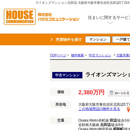
住まいに関するサービ
売買物件を探す
マンション
一戸建て
>
TOPページ
>
物件検索
>
中古マンション
大阪市東
ライオンズマンシ
中古マンション
2,380万円
価格
所在地
大阪府大阪市東住吉区北田辺5丁目
この地域周辺の物件を見る
交通
Osaka Metro谷町線
田辺
/徒歩3分
近鉄南大阪線
北田辺
/徒歩8分
Osaka Metro御堂筋線
昭和町
/徒