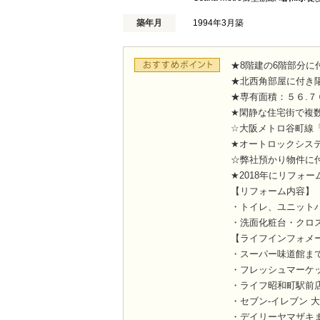
築年月
1994年3月築
★8階建の6階部分に
★北西角部屋に付き
★専有面積：５６.７
★閑静な住宅街で複
☆大阪メトロ谷町線
★オートロックシス
☆弊社預かり物件に
★2018年にリフォー
【リフォーム内容】
・トイレ、ユニット
・洗面化粧台・クロ
【ライフインフォメ
・スーパー味道館まで
・フレッシュマーケッ
・ライフ昭和町駅前店
・セブン-イレブン 
・デイリーヤマザキま