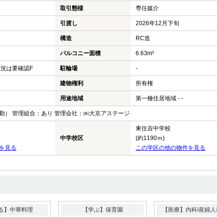
取引態様
専任媒介
引渡し
2026年12月下旬
構造
RC造
バルコニー面積
6.63m²
状況は要確認F
駐輪場
-
建物権利
所有権
用途地域
第一種住居地域 - -
勤） 管理組合：あり 管理会社：㈱大京アステージ
東住吉中学校
中学校区
(約1190ｍ)
を見る
この学区の他の物件を見る
る】中華料理
【学ぶ】保育園
【医療】内科/産婦人