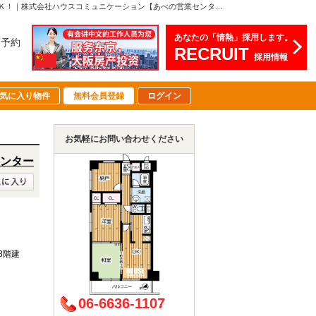
ライオンズマンション北田辺 大阪府大阪市東住吉区北田辺5丁目8-252,380万円の中古マンション8階建の6階部分 ・北西角部屋・専有面積：56.70㎡の３ＬＤＫ！｜株式会社ハウスコミュニケーション【あべの営業センター】
あなたの「情熱」採用します。
店予約
RECRUIT
採用情報
気に入り物件
無料会員登録
ログイン
お気軽にお問い合わせください
ンター
上8階建
06-6636-1107