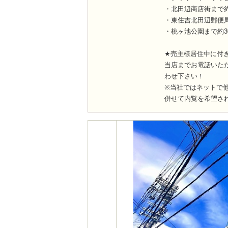
・北田辺商店街まで約
・東住吉北田辺郵便局
・桃ヶ池公園まで約3
★売主様居住中に付
当店までお電話いた
わせ下さい！
※当社ではネットで
併せて内覧を希望さ