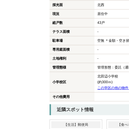
採光面
北西
現況
居住中
総戸数
43戸
テラス面積
-
駐車場
空無 ＊金額・空き
専用庭面積
-
土地権利
-
管理態様
管理形態：委託（通
北田辺小学校
小学校区
(約300ｍ)
この学区の他の物件
その他費用
近隣スポット情報
【生活】郵便局
【食べ