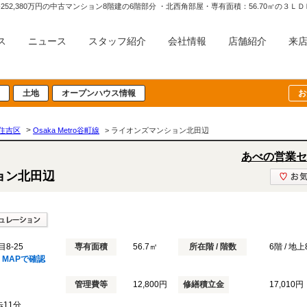
ス
ニュース
スタッフ紹介
会社情報
店舗紹介
来
土地
オープンハウス情報
お
>
住吉区
Osaka Metro谷町線
> ライオンズマンション北田辺
あべの営業セ
ョン北田辺
8-25
専有面積
56.7㎡
所在階 / 階数
6階 / 地
MAPで確認
管理費等
12,800円
修繕積立金
17,010円
歩11分