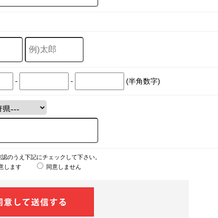
-
-
(半角数字)
確認のうえ下記にチェックして下さい。
意します
同意しません