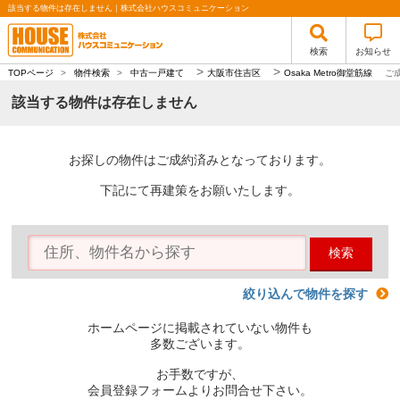
該当する物件は存在しません｜株式会社ハウスコミュニケーション
検索
お知らせ
>
>
TOPページ
>
物件検索
>
中古一戸建て
大阪市住吉区
Osaka Metro御堂筋線
ご
該当する物件は存在しません
お探しの物件はご成約済みとなっております。
下記にて再建策をお願いたします。
検索
絞り込んで物件を探す
ホームページに掲載されていない物件も
多数ございます。
お手数ですが、
会員登録フォームよりお問合せ下さい。