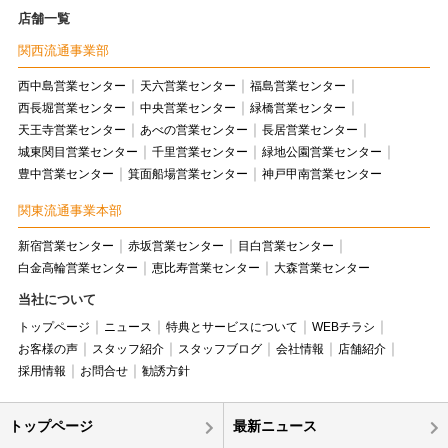
店舗一覧
関西流通事業部
西中島営業センター
天六営業センター
福島営業センター
西長堀営業センター
中央営業センター
緑橋営業センター
天王寺営業センター
あべの営業センター
長居営業センター
城東関目営業センター
千里営業センター
緑地公園営業センター
豊中営業センター
箕面船場営業センター
神戸甲南営業センター
関東流通事業本部
新宿営業センター
赤坂営業センター
目白営業センター
白金高輪営業センター
恵比寿営業センター
大森営業センター
当社について
トップページ
ニュース
特典とサービスについて
WEBチラシ
お客様の声
スタッフ紹介
スタッフブログ
会社情報
店舗紹介
採用情報
お問合せ
勧誘方針
トップページ
最新ニュース