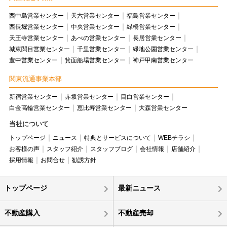
西中島営業センター
天六営業センター
福島営業センター
西長堀営業センター
中央営業センター
緑橋営業センター
天王寺営業センター
あべの営業センター
長居営業センター
城東関目営業センター
千里営業センター
緑地公園営業センター
豊中営業センター
箕面船場営業センター
神戸甲南営業センター
関東流通事業本部
新宿営業センター
赤坂営業センター
目白営業センター
白金高輪営業センター
恵比寿営業センター
大森営業センター
当社について
トップページ
ニュース
特典とサービスについて
WEBチラシ
お客様の声
スタッフ紹介
スタッフブログ
会社情報
店舗紹介
採用情報
お問合せ
勧誘方針
トップページ
最新ニュース
不動産購入
不動産売却