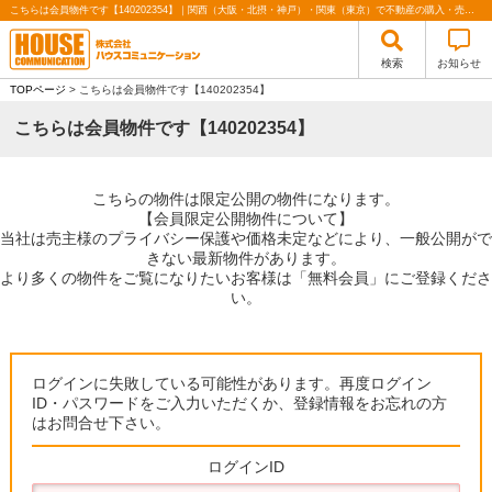
こちらは会員物件です【140202354】｜関西（大阪・北摂・神戸）・関東（東京）で不動産の購入・売却、注文住宅、リノベーションの事なら株式会社ハウスコミュニケーション
検索
お知らせ
TOPページ
> こちらは会員物件です【140202354】
こちらは会員物件です【140202354】
こちらの物件は限定公開の物件になります。
【会員限定公開物件について】
当社は売主様のプライバシー保護や価格未定などにより、一般公開がで
きない最新物件があります。
より多くの物件をご覧になりたいお客様は「無料会員」にご登録くださ
い。
ログインに失敗している可能性があります。再度ログイン
ID・パスワードをご入力いただくか、登録情報をお忘れの方
はお問合せ下さい。
ログインID