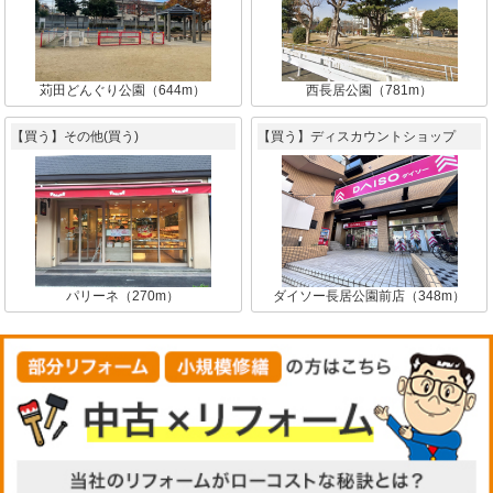
苅田どんぐり公園（644m）
西長居公園（781m）
【買う】その他(買う)
【買う】ディスカウントショップ
パリーネ（270m）
ダイソー長居公園前店（348m）