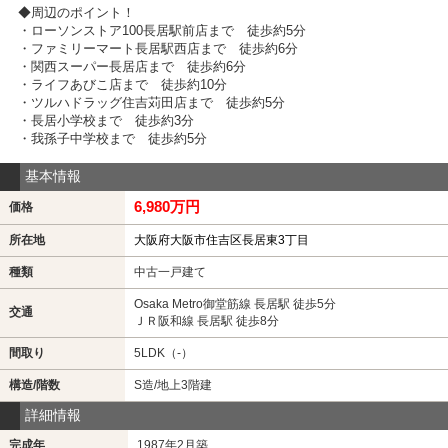
◆周辺のポイント！
・ローソンストア100長居駅前店まで 徒歩約5分
・ファミリーマート長居駅西店まで 徒歩約6分
・関西スーパー長居店まで 徒歩約6分
・ライフあびこ店まで 徒歩約10分
・ツルハドラッグ住吉苅田店まで 徒歩約5分
・長居小学校まで 徒歩約3分
・我孫子中学校まで 徒歩約5分
基本情報
6,980万円
価格
所在地
大阪府大阪市住吉区長居東3丁目
種類
中古一戸建て
Osaka Metro御堂筋線 長居駅 徒歩5分
交通
ＪＲ阪和線 長居駅 徒歩8分
間取り
5LDK（-）
構造/階数
S造/地上3階建
詳細情報
完成年
1987年2月築