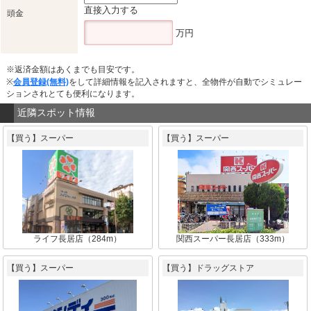
直接入力する
頭金
万円
※返済金額はあくまでも目安です。
※
会員登録(無料)
をして詳細情報を記入されますと、全物件が自動でシミュレー
ションされとても便利になります。
近隣スポット情報
【買う】スーパー
【買う】スーパー
ライフ長居店（284m）
関西スーパー長居店（333m）
【買う】スーパー
【買う】ドラッグストア