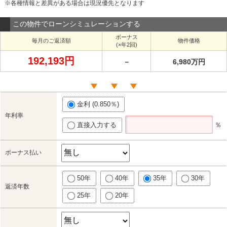
※各種情報と差異がある場合は現況優先となります
この物件でローンシミュレーションする
ボーナス
毎月のご返済額
物件価格
(×年2回)
192,193円
－
6,980万円
金利 (0.850％)
年利率
直接入力する
％
ボーナス払い
50年
40年
35年
30年
返済年数
25年
20年