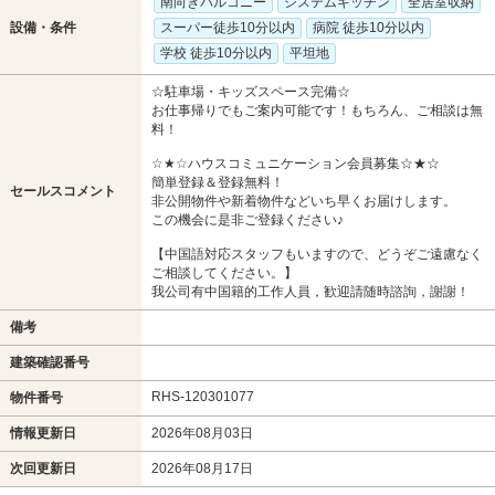
南向きバルコニー
システムキッチン
全居室収納
設備・条件
スーパー徒歩10分以内
病院 徒歩10分以内
学校 徒歩10分以内
平坦地
☆駐車場・キッズスペース完備☆
お仕事帰りでもご案内可能です！もちろん、ご相談は無
料！
☆★☆ハウスコミュニケーション会員募集☆★☆
簡単登録＆登録無料！
セールスコメント
非公開物件や新着物件などいち早くお届けします。
この機会に是非ご登録ください♪
【中国語対応スタッフもいますので、どうぞご遠慮なく
ご相談してください。】
我公司有中国籍的工作人員，歓迎請随時諮詢，謝謝！
備考
建築確認番号
RHS-120301077
物件番号
情報更新日
2026年08月03日
次回更新日
2026年08月17日