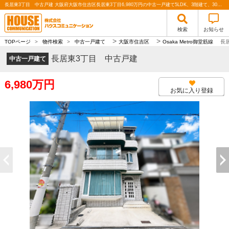
長居東3丁目 中古戸建 大阪府大阪市住吉区長居東3丁目6,980万円の中古一戸建て5LDK、3階建て、30坪以上、100㎡以上｜株式会社ハウスコミュニケーション
検索
お知らせ
>
>
TOPページ
>
物件検索
>
中古一戸建て
大阪市住吉区
Osaka Metro御堂筋線
長
長居東3丁目 中古戸建
中古一戸建て
6,980万円
お気に入り登録