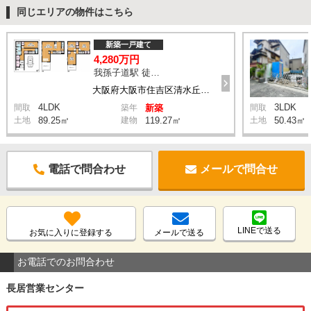
同じエリアの物件はこちら
新築一戸建て
4,280万円
我孫子道駅 徒歩7分
大阪府大阪市住吉区清水丘3丁目
4LDK
3LDK
間取
築年
新築
間取
土地
89.25㎡
建物
119.27㎡
土地
50.43㎡
電話で問合わせ
メールで問合せ
LINEで送る
お気に入りに登録する
メールで送る
お電話でのお問合わせ
長居営業センター