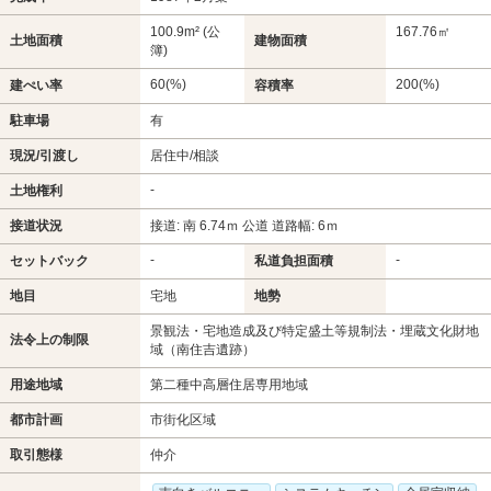
100.9m² (公
167.76㎡
土地面積
建物面積
簿)
60(%)
200(%)
建ぺい率
容積率
駐車場
有
現況/引渡し
居住中/相談
-
土地権利
接道状況
接道: 南 6.74ｍ 公道 道路幅: 6ｍ
-
-
セットバック
私道負担面積
地目
宅地
地勢
景観法・宅地造成及び特定盛土等規制法・埋蔵文化財地
法令上の制限
域（南住吉遺跡）
用途地域
第二種中高層住居専用地域
都市計画
市街化区域
取引態様
仲介