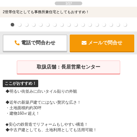
1/17
2世帯住宅としても事務所兼住宅としてもおすすめ！
電話で問合わせ
メールで問合せ
取扱店舗：
長居営業センター
ここがおすすめ！
◆明るい街並みに白いタイル貼りの外観
◆近年の新築戸建てにはない贅沢な広さ！
・土地面積約約30坪
・建物160㎡超え！
◆安心の鉄骨造でリフォームもしやすい構造！
◆中古戸建としても、土地利用としても活用可能！