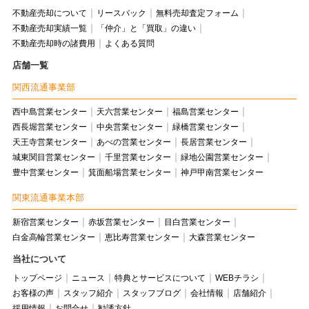
不動産売却について
リースバック
無料売却査定フォーム
不動産売却実績一覧
「仲介」と「買取」の違い
不動産売却時の諸費用
よくある質問
店舗一覧
関西流通事業部
西中島営業センター
天六営業センター
福島営業センター
西長堀営業センター
中央営業センター
緑橋営業センター
天王寺営業センター
あべの営業センター
長居営業センター
城東関目営業センター
千里営業センター
緑地公園営業センター
豊中営業センター
箕面船場営業センター
神戸甲南営業センター
関東流通事業本部
新宿営業センター
赤坂営業センター
目白営業センター
白金高輪営業センター
恵比寿営業センター
大森営業センター
当社について
トップページ
ニュース
特典とサービスについて
WEBチラシ
お客様の声
スタッフ紹介
スタッフブログ
会社情報
店舗紹介
採用情報
お問合せ
勧誘方針