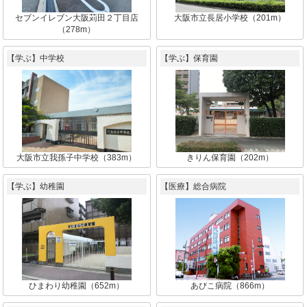
セブンイレブン大阪苅田２丁目店
大阪市立長居小学校（201m）
（278m）
【学ぶ】中学校
【学ぶ】保育園
大阪市立我孫子中学校（383m）
きりん保育園（202m）
【学ぶ】幼稚園
【医療】総合病院
ひまわり幼稚園（652m）
あびこ病院（866m）