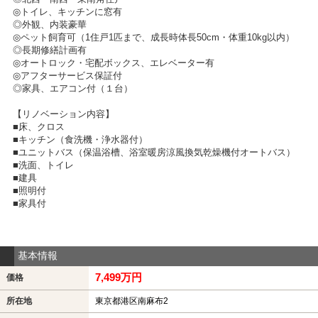
◎トイレ、キッチンに窓有
◎外観、内装豪華
◎ペット飼育可（1住戸1匹まで、成長時体長50cm・体重10kg以内）
◎長期修繕計画有
◎オートロック・宅配ボックス、エレベーター有
◎アフターサービス保証付
◎家具、エアコン付（１台）
【リノベーション内容】
■床、クロス
■キッチン（食洗機・浄水器付）
■ユニットバス（保温浴槽、浴室暖房涼風換気乾燥機付オートバス）
■洗面、トイレ
■建具
■照明付
■家具付
基本情報
7,499万円
価格
所在地
東京都港区南麻布2