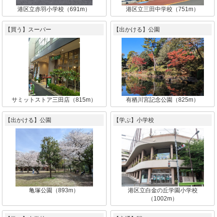
港区立赤羽小学校（691m）
港区立三田中学校（751m）
【買う】スーパー
【出かける】公園
サミットストア三田店（815m）
有栖川宮記念公園（825m）
【出かける】公園
【学ぶ】小学校
亀塚公園（893m）
港区立白金の丘学園小学校
（1002m）