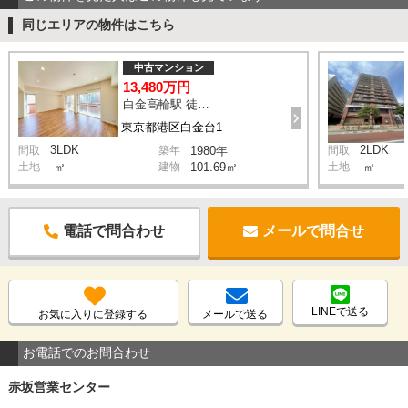
同じエリアの物件はこちら
中古マンション
13,480万円
白金高輪駅 徒歩6分
東京都港区白金台1
3LDK
2LDK
間取
築年
1980年
間取
土地
-㎡
建物
101.69㎡
土地
-㎡
電話で問合わせ
メールで問合せ
LINEで送る
お気に入りに登録する
メールで送る
お電話でのお問合わせ
赤坂営業センター