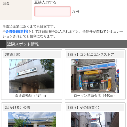
直接入力する
頭金
万円
※返済金額はあくまでも目安です。
※
会員登録(無料)
をして詳細情報を記入されますと、全物件が自動でシミュレー
ションされとても便利になります。
近隣スポット情報
【交通】駅
【買う】コンビニエンスストア
白金高輪駅（434m）
ローソン港白金店（440m）
【出かける】公園
【買う】その他(買う)