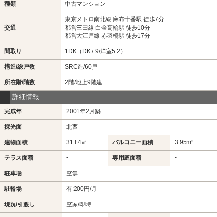
種類
中古マンション
東京メトロ南北線 麻布十番駅 徒歩7分
交通
都営三田線 白金高輪駅 徒歩10分
都営大江戸線 赤羽橋駅 徒歩17分
間取り
1DK（DK7.9/洋室5.2）
構造/総戸数
SRC造/60戸
所在階/階数
2階/地上9階建
詳細情報
完成年
2001年2月築
採光面
北西
建物面積
31.84㎡
バルコニー面積
3.95m²
-
-
テラス面積
専用庭面積
駐車場
空無
駐輪場
有:200円/月
現況/引渡し
空家/即時