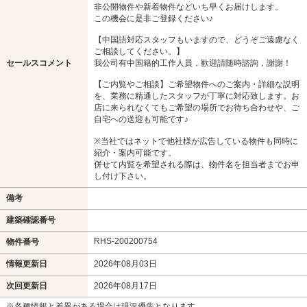
非公開物件や新着物件などいち早くお届けします。
この機会に是非ご登録ください♪
【中国語対応スタッフもいますので、どうぞご遠慮なく
ご相談してください。】
セールスコメント
我公司有中国籍的工作人員，歓迎請随時諮詢，謝謝！
【ご内覧やご相談】ご希望物件へのご案内・詳細な説明
を、業務に精通したスタッフが丁寧に対応致します。お
店に来られなくてもご希望の場所でお待ち合わせや、ご
自宅への送迎も可能です♪
※当社ではネットで他社様が広告している物件も同時に
紹介・案内可能です。
併せて内覧を希望される際は、物件名を担当者までお申
し付け下さい。
備考
建築確認番号
RHS-200200754
物件番号
情報更新日
2026年08月03日
次回更新日
2026年08月17日
※各種情報と差異がある場合は現況優先となります