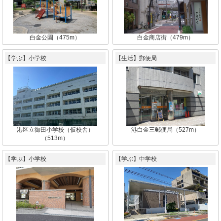
白金公園（475m）
白金商店街（479m）
【学ぶ】小学校
【生活】郵便局
港区立御田小学校（仮校舎）
港白金三郵便局（527m）
（513m）
【学ぶ】小学校
【学ぶ】中学校