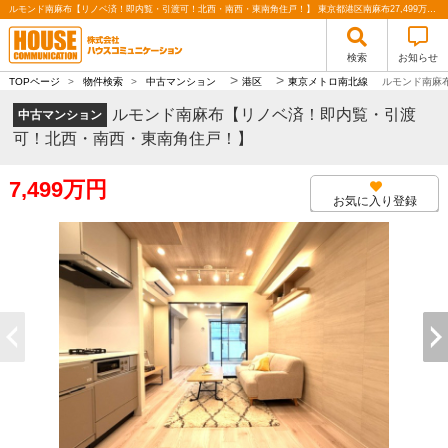
ルモンド南麻布【リノベ済！即内覧・引渡可！北西・南西・東南角住戸！】 東京都港区南麻布27,499万円の中古マンション「麻布十番」駅徒歩7分！2026年6月上旬リノベーション済！北西・南西角住戸！｜株式会社ハウスコミュニケーション
検索
お知らせ
>
>
TOPページ
>
物件検索
>
中古マンション
港区
東京メトロ南北線
ルモンド南麻
ルモンド南麻布【リノベ済！即内覧・引渡
中古マンション
可！北西・南西・東南角住戸！】
7,499万円
お気に入り登録