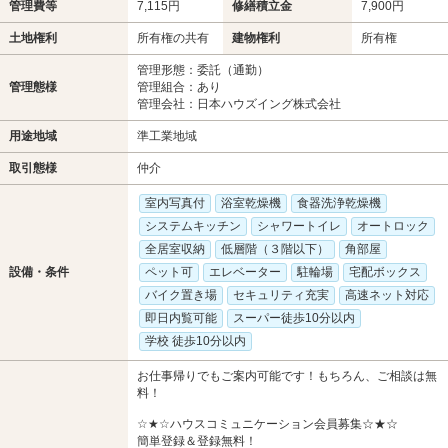
管理費等
7,115円
修繕積立金
7,900円
土地権利
所有権の共有
建物権利
所有権
管理形態：委託（通勤）
管理態様
管理組合：あり
管理会社：日本ハウズイング株式会社
用途地域
準工業地域
取引態様
仲介
室内写真付
浴室乾燥機
食器洗浄乾燥機
システムキッチン
シャワートイレ
オートロック
全居室収納
低層階（３階以下）
角部屋
設備・条件
ペット可
エレベーター
駐輪場
宅配ボックス
バイク置き場
セキュリティ充実
高速ネット対応
即日内覧可能
スーパー徒歩10分以内
学校 徒歩10分以内
お仕事帰りでもご案内可能です！もちろん、ご相談は無
料！
☆★☆ハウスコミュニケーション会員募集☆★☆
簡単登録＆登録無料！