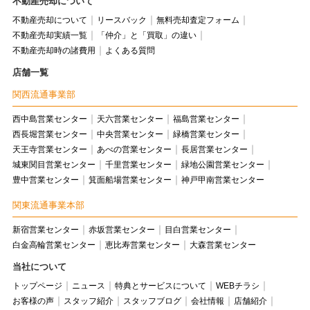
不動産売却について
不動産売却について
リースバック
無料売却査定フォーム
不動産売却実績一覧
「仲介」と「買取」の違い
不動産売却時の諸費用
よくある質問
店舗一覧
関西流通事業部
西中島営業センター
天六営業センター
福島営業センター
西長堀営業センター
中央営業センター
緑橋営業センター
天王寺営業センター
あべの営業センター
長居営業センター
城東関目営業センター
千里営業センター
緑地公園営業センター
豊中営業センター
箕面船場営業センター
神戸甲南営業センター
関東流通事業本部
新宿営業センター
赤坂営業センター
目白営業センター
白金高輪営業センター
恵比寿営業センター
大森営業センター
当社について
トップページ
ニュース
特典とサービスについて
WEBチラシ
お客様の声
スタッフ紹介
スタッフブログ
会社情報
店舗紹介