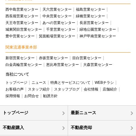
西中島営業センター
天六営業センター
福島営業センター
西長堀営業センター
中央営業センター
緑橋営業センター
天王寺営業センター
あべの営業センター
長居営業センター
城東関目営業センター
千里営業センター
緑地公園営業センター
豊中営業センター
箕面船場営業センター
神戸甲南営業センター
関東流通事業本部
新宿営業センター
赤坂営業センター
目白営業センター
白金高輪営業センター
恵比寿営業センター
大森営業センター
当社について
トップページ
ニュース
特典とサービスについて
WEBチラシ
お客様の声
スタッフ紹介
スタッフブログ
会社情報
店舗紹介
採用情報
お問合せ
勧誘方針
トップページ
最新ニュース
不動産購入
不動産売却