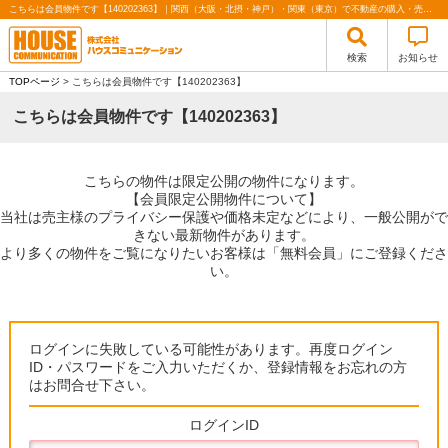
こちらは会員物件です【140202363】｜関西（大阪・北摂・神戸）・関東（東京）で不動産の購入・売却、注文住宅、リノベーションの事なら株式会社ハウスコミュニケーション
検索
お知らせ
TOPページ
> こちらは会員物件です【140202363】
こちらは会員物件です【140202363】
こちらの物件は限定公開の物件になります。
【会員限定公開物件について】
当社は売主様のプライバシー保護や価格未定などにより、一般公開がで
きない最新物件があります。
より多くの物件をご覧になりたいお客様は「無料会員」にご登録くださ
い。
ログインに失敗している可能性があります。再度ログイン
ID・パスワードをご入力いただくか、登録情報をお忘れの方
はお問合せ下さい。
ログインID