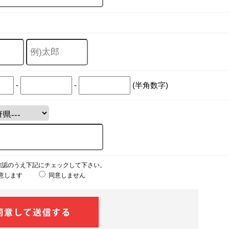
-
-
(半角数字)
確認のうえ下記にチェックして下さい。
意します
同意しません