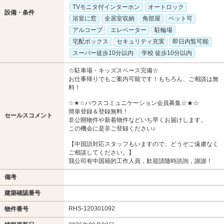
TVモニタ付インターホン
オートロック
設備・条件
浴室に窓
全居室収納
角部屋
ペット可
アルコーブ
エレベーター
駐輪場
宅配ボックス
セキュリティ充実
即日内覧可能
スーパー徒歩10分以内
学校 徒歩10分以内
☆駐車場・キッズスペース完備☆
お仕事帰りでもご案内可能です！もちろん、ご相談は無
料！
☆★☆ハウスコミュニケーション会員募集☆★☆
簡単登録＆登録無料！
セールスコメント
非公開物件や新着物件などいち早くお届けします。
この機会に是非ご登録ください♪
【中国語対応スタッフもいますので、どうぞご遠慮なく
ご相談してください。】
我公司有中国籍的工作人員，歓迎請随時諮詢，謝謝！
備考
建築確認番号
RHS-120301092
物件番号