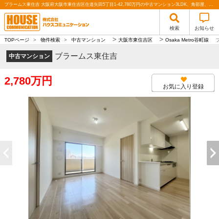
ブラームス東住吉 大阪府大阪市東住吉区住道矢田5丁目1-42,780万円の中古マンション3LDK、角部屋、ペット可、リフォーム済み、カウンターキッチン｜株式会社ハウスコミュニケーション
検索
お知らせ
>
>
TOPページ
>
物件検索
>
中古マンション
大阪市東住吉区
Osaka Metro谷町線
ブラームス東住吉
中古マンション
2,780万円
お気に入り登録