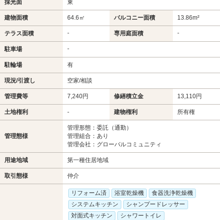
採光面
東
建物面積
64.6㎡
バルコニー面積
13.86m²
-
-
テラス面積
専用庭面積
-
駐車場
駐輪場
有
現況/引渡し
空家/相談
管理費等
7,240円
修繕積立金
13,110円
土地権利
-
建物権利
所有権
管理形態：委託（通勤）
管理態様
管理組合：あり
管理会社：グローバルコミュニティ
用途地域
第一種住居地域
取引態様
仲介
リフォーム済
浴室乾燥機
食器洗浄乾燥機
システムキッチン
シャンプードレッサー
対面式キッチン
シャワートイレ