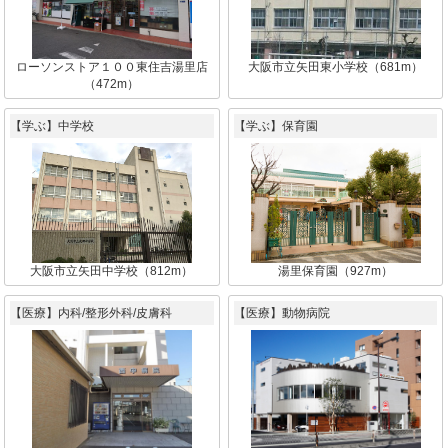
ローソンストア１００東住吉湯里店
大阪市立矢田東小学校（681m）
（472m）
【学ぶ】中学校
【学ぶ】保育園
大阪市立矢田中学校（812m）
湯里保育園（927m）
【医療】内科/整形外科/皮膚科
【医療】動物病院