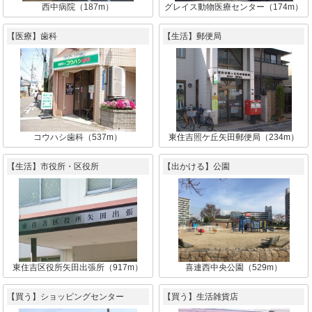
西中病院（187m）
グレイス動物医療センター（174m）
【医療】歯科
【生活】郵便局
コウハシ歯科（537m）
東住吉照ケ丘矢田郵便局（234m）
【生活】市役所・区役所
【出かける】公園
東住吉区役所矢田出張所（917m）
喜連西中央公園（529m）
【買う】ショッピングセンター
【買う】生活雑貨店