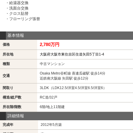
・給湯器交換
・洗面台交換
・クロス貼替
・フローリング張替
基本情報
2,780万円
価格
所在地
大阪府大阪市東住吉区住道矢田5丁目1-4
種類
中古マンション
Osaka Metro谷町線 喜連瓜破駅 徒歩14分
交通
近鉄南大阪線 矢田駅 徒歩12分
間取り
3LDK（LDK12.5/洋室4.5/洋室6.5/洋室6）
構造/総戸数
RC造/32戸
所在階/階数
6階/地上11階建
詳細情報
完成年
2012年5月築