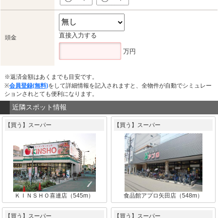
直接入力する
頭金
万円
※返済金額はあくまでも目安です。
※
会員登録(無料)
をして詳細情報を記入されますと、全物件が自動でシミュレー
ションされとても便利になります。
近隣スポット情報
【買う】スーパー
【買う】スーパー
ＫＩＮＳＨＯ喜連店（545m）
食品館アプロ矢田店（548m）
【買う】スーパー
【買う】スーパー