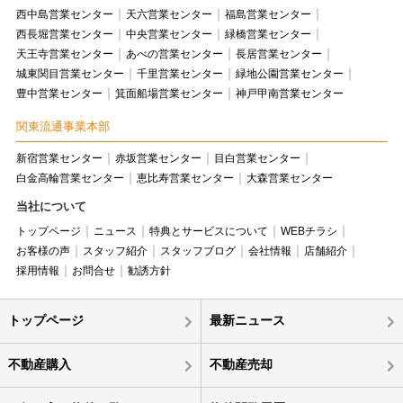
西中島営業センター
天六営業センター
福島営業センター
西長堀営業センター
中央営業センター
緑橋営業センター
天王寺営業センター
あべの営業センター
長居営業センター
城東関目営業センター
千里営業センター
緑地公園営業センター
豊中営業センター
箕面船場営業センター
神戸甲南営業センター
関東流通事業本部
新宿営業センター
赤坂営業センター
目白営業センター
白金高輪営業センター
恵比寿営業センター
大森営業センター
当社について
トップページ
ニュース
特典とサービスについて
WEBチラシ
お客様の声
スタッフ紹介
スタッフブログ
会社情報
店舗紹介
採用情報
お問合せ
勧誘方針
トップページ
最新ニュース
不動産購入
不動産売却