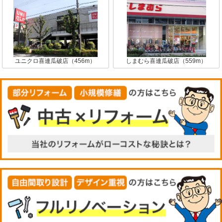
ユニクロ喜連瓜破店（456m）
しまむら喜連瓜破店（559m）