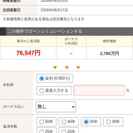
情報更新日
2026年08月03日
次回更新日
2026年08月17日
※各種情報と差異がある場合は現況優先となります
この物件でローンシミュレーションする
ボーナス
毎月のご返済額
物件価格
(×年2回)
76,547円
－
2,780万円
金利 (0.850％)
年利率
直接入力する
％
ボーナス払い
50年
40年
35年
30年
返済年数
25年
20年