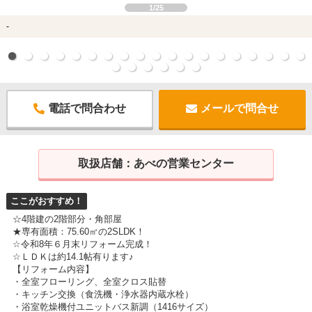
1/25
-
電話で問合わせ
メールで問合せ
取扱店舗：
あべの営業センター
ここがおすすめ！
☆4階建の2階部分・角部屋
★専有面積：75.60㎡の2SLDK！
☆令和8年６月末リフォーム完成！
☆ＬＤＫは約14.1帖有ります♪
【リフォーム内容】
・全室フローリング、全室クロス貼替
・キッチン交換（食洗機・浄水器内蔵水栓）
・浴室乾燥機付ユニットバス新調（1416サイズ）