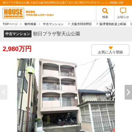
朝日プラザ聖天山公園 大阪府大阪市阿倍野区松虫通3丁目1-242,980万円の中古マンション4階建の2階・専有面積：75.60㎡の３ＬＤＫ！リフォーム済｜株式会社ハウスコミュニケーション
検索
お知らせ
>
>
TOPページ
>
物件検索
>
中古マンション
大阪市阿倍野区
阪堺電気軌道上町線
朝日プラザ聖天山公園
中古マンション
2,980万円
お気に入り登録