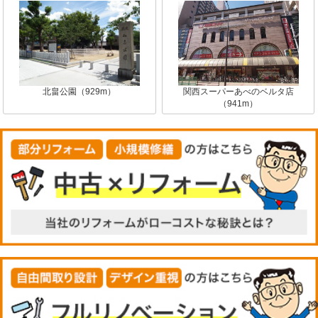
北畠公園（929m）
関西スーパーあべのベルタ店
（941m）