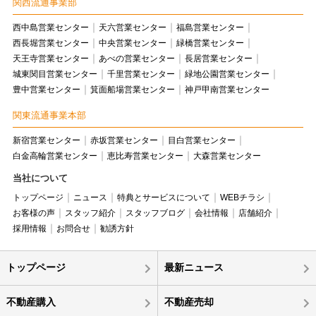
関西流通事業部
西中島営業センター
天六営業センター
福島営業センター
西長堀営業センター
中央営業センター
緑橋営業センター
天王寺営業センター
あべの営業センター
長居営業センター
城東関目営業センター
千里営業センター
緑地公園営業センター
豊中営業センター
箕面船場営業センター
神戸甲南営業センター
関東流通事業本部
新宿営業センター
赤坂営業センター
目白営業センター
白金高輪営業センター
恵比寿営業センター
大森営業センター
当社について
トップページ
ニュース
特典とサービスについて
WEBチラシ
お客様の声
スタッフ紹介
スタッフブログ
会社情報
店舗紹介
採用情報
お問合せ
勧誘方針
トップページ
最新ニュース
不動産購入
不動産売却