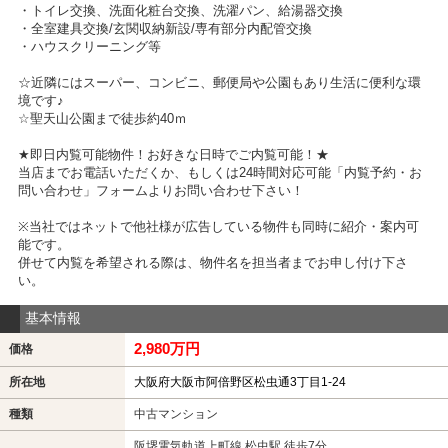
・トイレ交換、洗面化粧台交換、洗濯パン、給湯器交換
・全室建具交換/玄関収納新設/専有部分内配管交換
・ハウスクリーニング等
☆近隣にはスーパー、コンビニ、郵便局や公園もあり生活に便利な環
境です♪
☆聖天山公園まで徒歩約40ｍ
★即日内覧可能物件！お好きな日時でご内覧可能！★
当店までお電話いただくか、もしくは24時間対応可能「内覧予約・お
問い合わせ」フォームよりお問い合わせ下さい！
※当社ではネットで他社様が広告している物件も同時に紹介・案内可
能です。
併せて内覧を希望される際は、物件名を担当者までお申し付け下さ
い。
基本情報
2,980万円
価格
所在地
大阪府大阪市阿倍野区松虫通3丁目1-24
種類
中古マンション
阪堺電気軌道上町線 松虫駅 徒歩7分