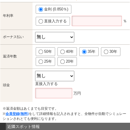
金利 (0.850％)
年利率
直接入力する
％
ボーナス払い
50年
40年
35年
30年
返済年数
25年
20年
直接入力する
頭金
万円
※返済金額はあくまでも目安です。
※
会員登録(無料)
をして詳細情報を記入されますと、全物件が自動でシミュレー
ションされとても便利になります。
近隣スポット情報