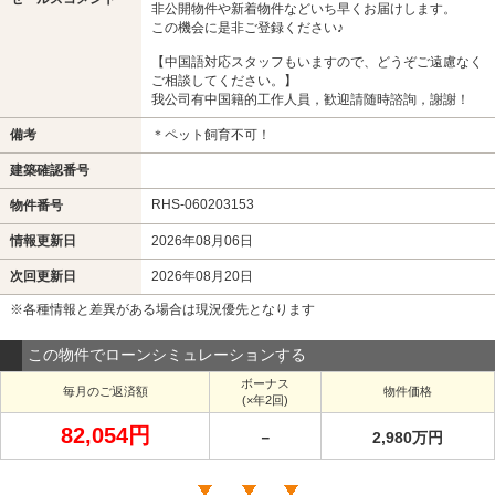
非公開物件や新着物件などいち早くお届けします。
この機会に是非ご登録ください♪
【中国語対応スタッフもいますので、どうぞご遠慮なく
ご相談してください。】
我公司有中国籍的工作人員，歓迎請随時諮詢，謝謝！
備考
＊ペット飼育不可！
建築確認番号
RHS-060203153
物件番号
情報更新日
2026年08月06日
次回更新日
2026年08月20日
※各種情報と差異がある場合は現況優先となります
この物件でローンシミュレーションする
ボーナス
毎月のご返済額
物件価格
(×年2回)
82,054円
－
2,980万円