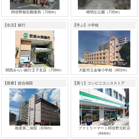
阿倍野相生郵便局（706m）
晴明丘公園（735m）
【生活】銀行
【学ぶ】小学校
関西みらい銀行王子支店（758m）
大阪市立金塚小学校（802m）
【医療】総合病院
【買う】コンビニエンスストア
相原第二病院（836m）
ファミリーマート阿倍野元町店
（844m）