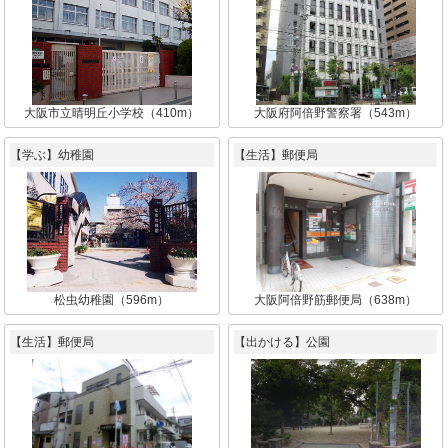
大阪市立晴明丘小学校（410m）
大阪府阿倍野警察署（543m）
【学ぶ】幼稚園
【生活】郵便局
松虫幼稚園（596m）
大阪阿倍野筋郵便局（638m）
【生活】郵便局
【出かける】公園