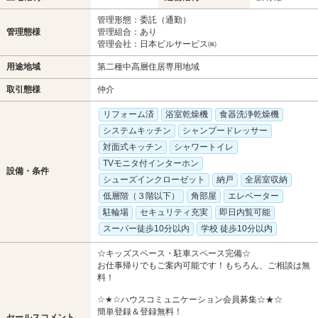
管理形態：委託（通勤）
管理態様
管理組合：あり
管理会社：日本ビルサービス㈱
用途地域
第二種中高層住居専用地域
取引態様
仲介
リフォーム済
浴室乾燥機
食器洗浄乾燥機
システムキッチン
シャンプードレッサー
対面式キッチン
シャワートイレ
TVモニタ付インターホン
設備・条件
シューズインクローゼット
納戸
全居室収納
低層階（３階以下）
角部屋
エレベーター
駐輪場
セキュリティ充実
即日内覧可能
スーパー徒歩10分以内
学校 徒歩10分以内
☆キッズスペース・駐車スペース完備☆
お仕事帰りでもご案内可能です！もちろん、ご相談は無
料！
☆★☆ハウスコミュニケーション会員募集☆★☆
簡単登録＆登録無料！
セールスコメント