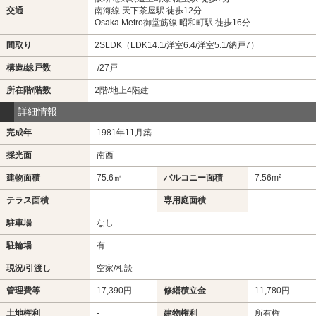
交通
南海線 天下茶屋駅 徒歩12分
Osaka Metro御堂筋線 昭和町駅 徒歩16分
間取り
2SLDK（LDK14.1/洋室6.4/洋室5.1/納戸7）
構造/総戸数
-/27戸
所在階/階数
2階/地上4階建
詳細情報
完成年
1981年11月築
採光面
南西
建物面積
75.6㎡
バルコニー面積
7.56m²
-
-
テラス面積
専用庭面積
駐車場
なし
駐輪場
有
現況/引渡し
空家/相談
管理費等
17,390円
修繕積立金
11,780円
土地権利
-
建物権利
所有権