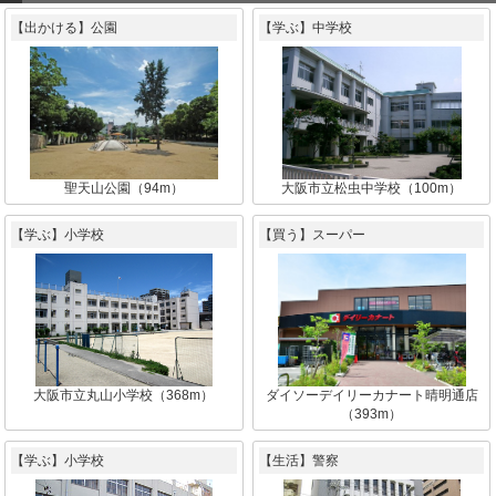
【出かける】公園
【学ぶ】中学校
聖天山公園（94m）
大阪市立松虫中学校（100m）
【学ぶ】小学校
【買う】スーパー
大阪市立丸山小学校（368m）
ダイソーデイリーカナート晴明通店
（393m）
【学ぶ】小学校
【生活】警察