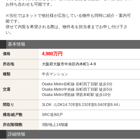
お待ち合わせも可能です。
※当社ではネットで他社様が広告している物件も同時に紹介・案内可
能です。
併せて内覧を希望される際は、物件名を担当者までお申し付け下さ
い。
基本情報
4,980万円
価格
所在地
大阪府大阪市中央区内本町1-4-9
種類
中古マンション
Osaka Metro谷町線 谷町四丁目駅 徒歩3分
交通
Osaka Metro中央線 谷町四丁目駅 徒歩5分
Osaka Metro堺筋線 堺筋本町駅 徒歩10分
間取り
3LDK（LDK14.7/洋室6.23/洋室6.04/洋室6.44）
構造/総戸数
SRC造/60戸
所在階/階数
3階/地上14階建
詳細情報