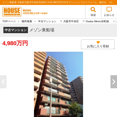
メゾン東船場 大阪府大阪市中央区内本町1-4-94,980万円の中古マンションフルリフォーム、南向き、３LDK、70㎡以上、駅近｜株式会社ハウスコミュニケーション
検索
お知らせ
>
>
TOPページ
>
物件検索
>
中古マンション
大阪市中央区
Osaka Metro谷町線
メ
メゾン東船場
中古マンション
4,980万円
お気に入り登録