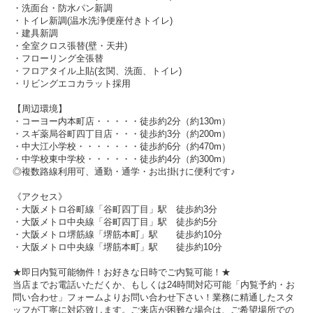
・洗面台・防水パン新調
・トイレ新調(温水洗浄便座付きトイレ)
・建具新調
・全室クロス張替(壁・天井)
・フローリング全張替
・フロアタイル上貼(玄関、洗面、トイレ)
・リビングエコカラット採用
【周辺環境】
・コーヨー内本町店・・・・・徒歩約2分（約130m）
・スギ薬局谷町四丁目店・・・徒歩約3分（約200m）
・中大江小学校・・・・・・・徒歩約6分（約470m）
・中学校東中学校・・・・・・徒歩約4分（約300m）
◎複数路線利用可、通勤・通学・お出掛けに便利です♪
《アクセス》
・大阪メトロ谷町線「谷町四丁目」駅 徒歩約3分
・大阪メトロ中央線「谷町四丁目」駅 徒歩約5分
・大阪メトロ堺筋線「堺筋本町」駅 徒歩約10分
・大阪メトロ中央線「堺筋本町」駅 徒歩約10分
★即日内覧可能物件！お好きな日時でご内覧可能！★
当店までお電話いただくか、もしくは24時間対応可能「内覧予約・お
問い合わせ」フォームよりお問い合わせ下さい！業務に精通したスタ
ッフが丁寧に対応致します。ご来店が困難な場合は、ご希望場所での