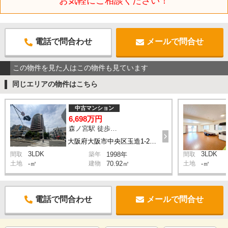
お気軽にご相談ください！
電話で問合わせ
メールで問合せ
この物件を見た人はこの物件も見ています
同じエリアの物件はこちら
中古マンション
6,698万円
森ノ宮駅 徒歩5分
大阪府大阪市中央区玉造1-21-1
3LDK
3LDK
間取
築年
1998年
間取
土地
-㎡
建物
70.92㎡
土地
-㎡
電話で問合わせ
メールで問合せ