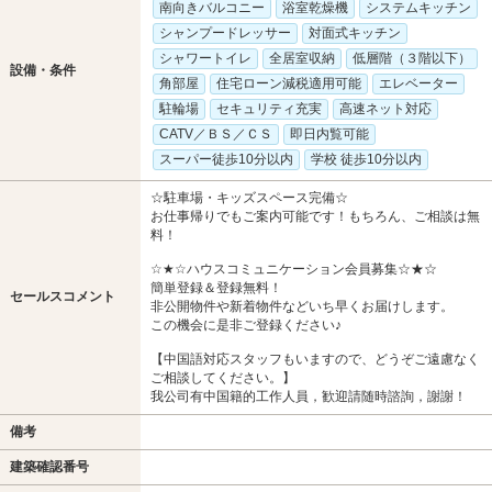
南向きバルコニー
浴室乾燥機
システムキッチン
シャンプードレッサー
対面式キッチン
シャワートイレ
全居室収納
低層階（３階以下）
設備・条件
角部屋
住宅ローン減税適用可能
エレベーター
駐輪場
セキュリティ充実
高速ネット対応
CATV／ＢＳ／ＣＳ
即日内覧可能
スーパー徒歩10分以内
学校 徒歩10分以内
☆駐車場・キッズスペース完備☆
お仕事帰りでもご案内可能です！もちろん、ご相談は無
料！
☆★☆ハウスコミュニケーション会員募集☆★☆
簡単登録＆登録無料！
セールスコメント
非公開物件や新着物件などいち早くお届けします。
この機会に是非ご登録ください♪
【中国語対応スタッフもいますので、どうぞご遠慮なく
ご相談してください。】
我公司有中国籍的工作人員，歓迎請随時諮詢，謝謝！
備考
建築確認番号