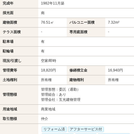
完成年
1982年11月築
採光面
南
建物面積
76.51㎡
バルコニー面積
7.32m²
-
-
テラス面積
専用庭面積
駐車場
有
駐輪場
有
現況/引渡し
空家/即時
管理費等
18,820円
修繕積立金
16,940円
土地権利
所有権
建物権利
所有権
管理形態：委託（通勤）
管理態様
管理組合：あり
管理会社：互光建物管理
用途地域
商業地域
取引態様
仲介
リフォーム済
アフターサービス付