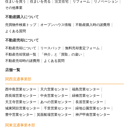
住まいを買う
住まいを売る
注文住宅
リフォーム
リノベーション
その他事業
不動産購入について
売買物件検索トップ
オープンハウス情報
不動産購入時の諸費用
よくある質問
不動産売却について
不動産売却について
リースバック
無料売却査定フォーム
不動産売却実績一覧
「仲介」と「買取」の違い
不動産売却時の諸費用
よくある質問
店舗一覧
関西流通事業部
西中島営業センター
天六営業センター
福島営業センター
西長堀営業センター
中央営業センター
緑橋営業センター
天王寺営業センター
あべの営業センター
長居営業センター
城東関目営業センター
千里営業センター
緑地公園営業センター
豊中営業センター
箕面船場営業センター
神戸甲南営業センター
関東流通事業本部