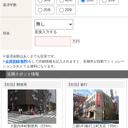
50年
40年
35年
30年
返済年数
25年
20年
直接入力する
頭金
万円
※返済金額はあくまでも目安です。
※
会員登録(無料)
をして詳細情報を記入されますと、全物件が自動でシミュレー
ションされとても便利になります。
近隣スポット情報
【生活】郵便局
【生活】銀行
大阪内本町郵便局（224m）
三菱UFJ銀行上町支店（35m）