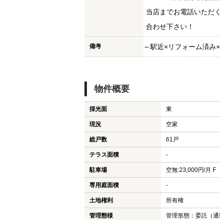
当店までお電話いただ
合わせ下さい！
備考
～駅近×リフォーム済み
物件概要
採光面
東
現況
空家
総戸数
61戸
テラス面積
-
駐車場
空無:23,000円/月 F
専用庭面積
-
土地権利
所有権
管理態様
管理形態：委託（通