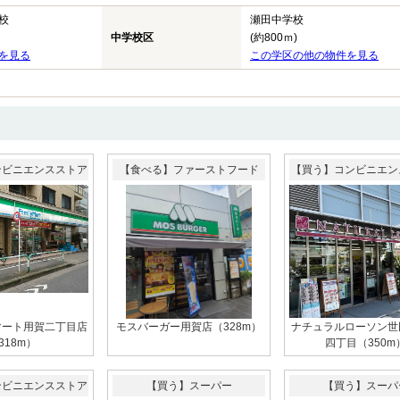
校
瀬田中学校
中学校区
(約800ｍ)
を見る
この学区の他の物件を見る
ンビニエンスストア
【食べる】ファーストフード
【買う】コンビニエン
マート用賀二丁目店
モスバーガー用賀店（328m）
ナチュラルローソン世
318m）
四丁目（350m
ンビニエンスストア
【買う】スーパー
【買う】スーパ