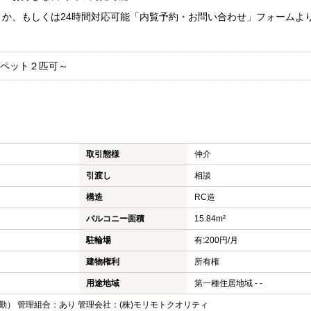
くか、もしくは24時間対応可能「内覧予約・お問い合わせ」フォームよ
×ペット２匹可～
取引態様
仲介
引渡し
相談
構造
RC造
バルコニー面積
15.84m²
駐輪場
有:200円/月
建物権利
所有権
用途地域
第一種住居地域 - -
勤） 管理組合：あり 管理会社：(株)モリモトクオリティ