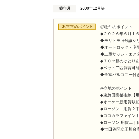
築年月
2000年12月築
◎物件のポイント
◆２０２６年６月１
◆モリトモ旧分譲シ
◆オートロック・宅
◆二重サッシ・エア
◆７０㎡超のゆとり
◆ペット二匹飼育可
◆全室バルコニー付
◎立地のポイント
◆東急田園都市線【
◆オーケー新用賀駅前
◆ローソン 用賀２
◆ココカラファイン 
◆ローソン 用賀二丁
◆世田谷区立玉川台