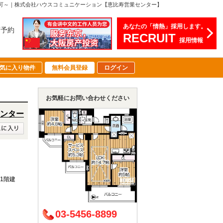
２匹可～｜株式会社ハウスコミュニケーション【恵比寿営業センター】
あなたの「情熱」採用します。
店予約
RECRUIT
採用情報
気に入り物件
無料会員登録
ログイン
お気軽にお問い合わせください
ンター
下1階建
03-5456-8899