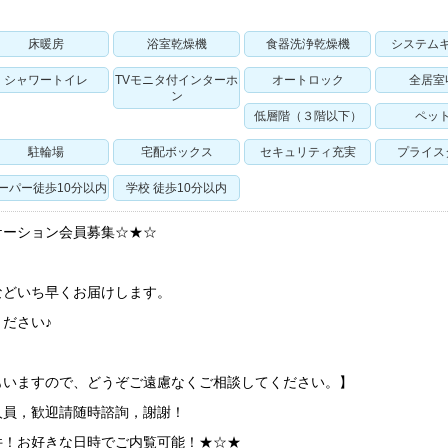
床暖房
浴室乾燥機
食器洗浄乾燥機
システム
シャワートイレ
TVモニタ付インターホ
オートロック
全居室
ン
低層階（３階以下）
ペッ
駐輪場
宅配ボックス
セキュリティ充実
プライス
ーパー徒歩10分以内
学校 徒歩10分以内
ケーション会員募集☆★☆
などいち早くお届けします。
ださい♪
もいますので、どうぞご遠慮なくご相談してください。】
人員，歓迎請随時諮詢，謝謝！
件！お好きな日時でご内覧可能！★☆★