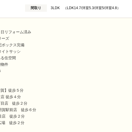
間取り
3LDK （LDK14.7/洋室5.3/洋室5/洋室4.8）
６日リフォーム済み
リーズ
配ボックス完備
タイトサッシ
ある住空間
能物件
き
用賀】徒歩５分
店 徒歩４分
丁目店 徒歩２分
用賀駅前店 徒歩６分
目店 徒歩２分
広場 徒歩２分