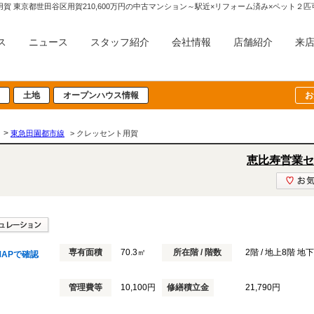
用賀 東京都世田谷区用賀210,600万円の中古マンション～駅近×リフォーム済み×ペット
ス
ニュース
スタッフ紹介
会社情報
店舗紹介
来
土地
オープンハウス情報
お
>
東急田園都市線
> クレッセント用賀
恵比寿営業セ
専有面積
70.3㎡
所在階 / 階数
2階 / 地上8階 地
APで確認
管理費等
10,100円
修繕積立金
21,790円