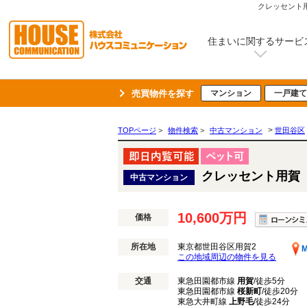
クレッセント
住まいに関するサービ
売買物件を探す
マンション
一戸建て
>
TOPページ
>
物件検索
>
中古マンション
世田谷区
クレッセント用賀
中古マンション
10,600万円
価格
所在地
東京都世田谷区用賀2
M
この地域周辺の物件を見る
交通
東急田園都市線
用賀
/徒歩5分
東急田園都市線
桜新町
/徒歩20分
東急大井町線
上野毛
/徒歩24分