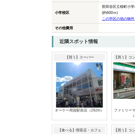
世田谷区立桜町小学
小学校区
(約600ｍ)
この学区の他の物件
その他費用
近隣スポット情報
【買う】スーパー
【買う】コ
オーケー用賀駅前店（292m）
ファミリー
（
【食べる】喫茶店・カフェ
【買う】コ