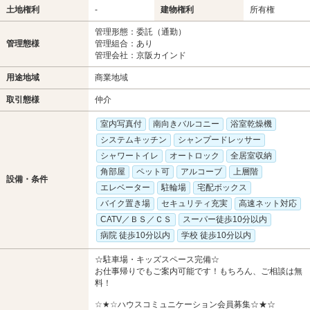
土地権利
-
建物権利
所有権
管理形態：委託（通勤）
管理態様
管理組合：あり
管理会社：京阪カインド
用途地域
商業地域
取引態様
仲介
室内写真付
南向きバルコニー
浴室乾燥機
システムキッチン
シャンプードレッサー
シャワートイレ
オートロック
全居室収納
角部屋
ペット可
アルコーブ
上層階
設備・条件
エレベーター
駐輪場
宅配ボックス
バイク置き場
セキュリティ充実
高速ネット対応
CATV／ＢＳ／ＣＳ
スーパー徒歩10分以内
病院 徒歩10分以内
学校 徒歩10分以内
☆駐車場・キッズスペース完備☆
お仕事帰りでもご案内可能です！もちろん、ご相談は無
料！
☆★☆ハウスコミュニケーション会員募集☆★☆