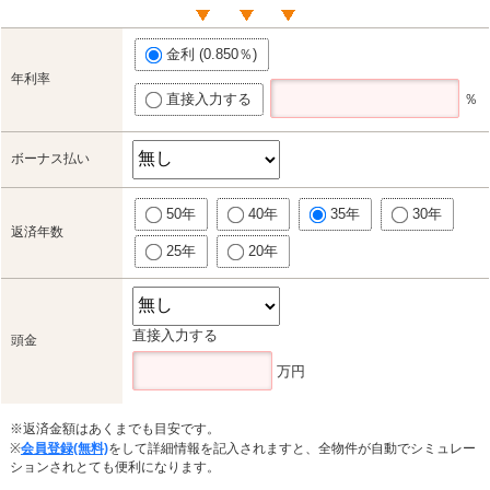
金利 (0.850％)
年利率
直接入力する
％
ボーナス払い
50年
40年
35年
30年
返済年数
25年
20年
直接入力する
頭金
万円
※返済金額はあくまでも目安です。
※
会員登録(無料)
をして詳細情報を記入されますと、全物件が自動でシミュレー
ションされとても便利になります。