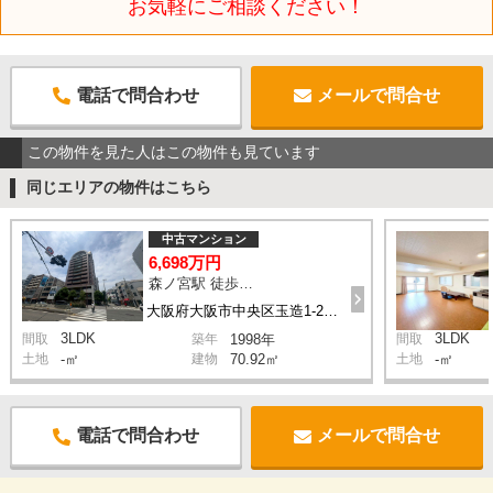
お気軽にご相談ください！
電話で問合わせ
メールで問合せ
この物件を見た人はこの物件も見ています
同じエリアの物件はこちら
中古マンション
6,698万円
森ノ宮駅 徒歩5分
大阪府大阪市中央区玉造1-21-1
3LDK
3LDK
間取
築年
1998年
間取
土地
-㎡
建物
70.92㎡
土地
-㎡
電話で問合わせ
メールで問合せ