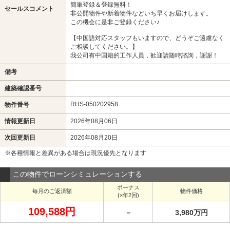
簡単登録＆登録無料！
セールスコメント
非公開物件や新着物件などいち早くお届けします。
この機会に是非ご登録ください♪
【中国語対応スタッフもいますので、どうぞご遠慮なく
ご相談してください。】
我公司有中国籍的工作人員，歓迎請随時諮詢，謝謝！
備考
建築確認番号
RHS-050202958
物件番号
情報更新日
2026年08月06日
次回更新日
2026年08月20日
※各種情報と差異がある場合は現況優先となります
この物件でローンシミュレーションする
ボーナス
毎月のご返済額
物件価格
(×年2回)
109,588円
－
3,980万円