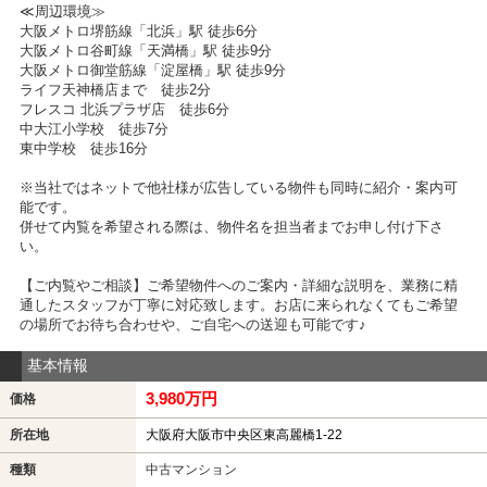
≪周辺環境≫
大阪メトロ堺筋線「北浜」駅 徒歩6分
大阪メトロ谷町線「天満橋」駅 徒歩9分
大阪メトロ御堂筋線「淀屋橋」駅 徒歩9分
ライフ天神橋店まで 徒歩2分
フレスコ 北浜プラザ店 徒歩6分
中大江小学校 徒歩7分
東中学校 徒歩16分
※当社ではネットで他社様が広告している物件も同時に紹介・案内可
能です。
併せて内覧を希望される際は、物件名を担当者までお申し付け下さ
い。
【ご内覧やご相談】ご希望物件へのご案内・詳細な説明を、業務に精
通したスタッフが丁寧に対応致します。お店に来られなくてもご希望
の場所でお待ち合わせや、ご自宅への送迎も可能です♪
基本情報
3,980万円
価格
所在地
大阪府大阪市中央区東高麗橋1-22
種類
中古マンション