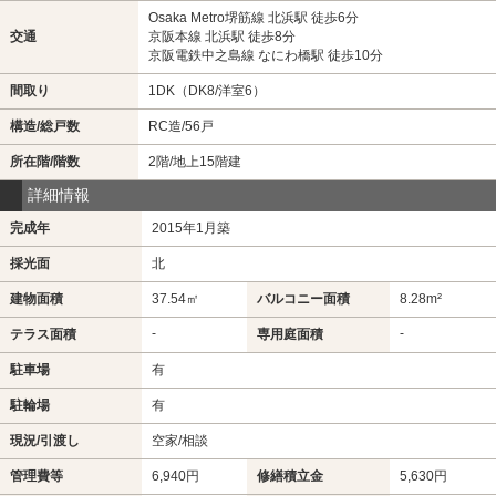
Osaka Metro堺筋線 北浜駅 徒歩6分
交通
京阪本線 北浜駅 徒歩8分
京阪電鉄中之島線 なにわ橋駅 徒歩10分
間取り
1DK（DK8/洋室6）
構造/総戸数
RC造/56戸
所在階/階数
2階/地上15階建
詳細情報
完成年
2015年1月築
採光面
北
建物面積
37.54㎡
バルコニー面積
8.28m²
-
-
テラス面積
専用庭面積
駐車場
有
駐輪場
有
現況/引渡し
空家/相談
管理費等
6,940円
修繕積立金
5,630円