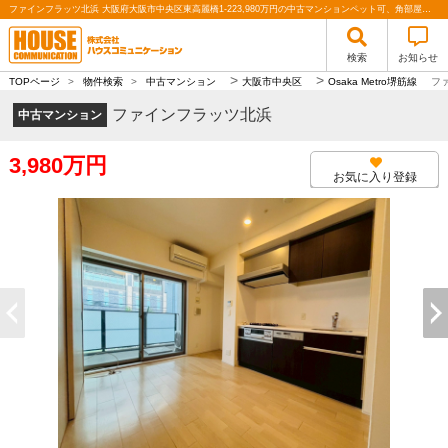
ファインフラッツ北浜 大阪府大阪市中央区東高麗橋1-223,980万円の中古マンションペット可、角部屋、ウォークインクローゼット、低層階、駅近、北浜｜株式会社ハウスコミュニケーション
検索
お知らせ
>
>
TOPページ
>
物件検索
>
中古マンション
大阪市中央区
Osaka Metro堺筋線
フ
ファインフラッツ北浜
中古マンション
3,980万円
お気に入り登録