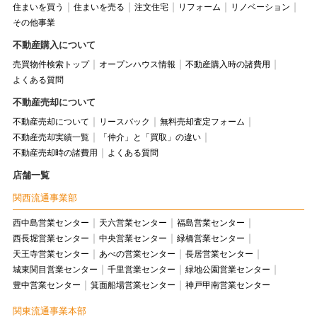
住まいを買う
住まいを売る
注文住宅
リフォーム
リノベーション
その他事業
不動産購入について
売買物件検索トップ
オープンハウス情報
不動産購入時の諸費用
よくある質問
不動産売却について
不動産売却について
リースバック
無料売却査定フォーム
不動産売却実績一覧
「仲介」と「買取」の違い
不動産売却時の諸費用
よくある質問
店舗一覧
関西流通事業部
西中島営業センター
天六営業センター
福島営業センター
西長堀営業センター
中央営業センター
緑橋営業センター
天王寺営業センター
あべの営業センター
長居営業センター
城東関目営業センター
千里営業センター
緑地公園営業センター
豊中営業センター
箕面船場営業センター
神戸甲南営業センター
関東流通事業本部