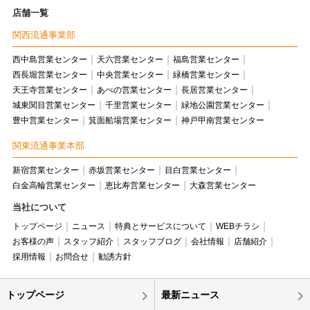
店舗一覧
関西流通事業部
西中島営業センター
天六営業センター
福島営業センター
西長堀営業センター
中央営業センター
緑橋営業センター
天王寺営業センター
あべの営業センター
長居営業センター
城東関目営業センター
千里営業センター
緑地公園営業センター
豊中営業センター
箕面船場営業センター
神戸甲南営業センター
関東流通事業本部
新宿営業センター
赤坂営業センター
目白営業センター
白金高輪営業センター
恵比寿営業センター
大森営業センター
当社について
トップページ
ニュース
特典とサービスについて
WEBチラシ
お客様の声
スタッフ紹介
スタッフブログ
会社情報
店舗紹介
採用情報
お問合せ
勧誘方針
トップページ
最新ニュース