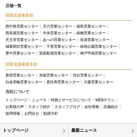
店舗一覧
関西流通事業部
西中島営業センター
天六営業センター
福島営業センター
西長堀営業センター
中央営業センター
緑橋営業センター
天王寺営業センター
あべの営業センター
長居営業センター
城東関目営業センター
千里営業センター
緑地公園営業センター
豊中営業センター
箕面船場営業センター
神戸甲南営業センター
関東流通事業本部
新宿営業センター
赤坂営業センター
目白営業センター
白金高輪営業センター
恵比寿営業センター
大森営業センター
当社について
トップページ
ニュース
特典とサービスについて
WEBチラシ
お客様の声
スタッフ紹介
スタッフブログ
会社情報
店舗紹介
採用情報
お問合せ
勧誘方針
トップページ
最新ニュース