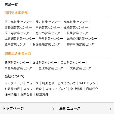
店舗一覧
関西流通事業部
西中島営業センター
天六営業センター
福島営業センター
西長堀営業センター
中央営業センター
緑橋営業センター
天王寺営業センター
あべの営業センター
長居営業センター
城東関目営業センター
千里営業センター
緑地公園営業センター
豊中営業センター
箕面船場営業センター
神戸甲南営業センター
関東流通事業本部
新宿営業センター
赤坂営業センター
目白営業センター
白金高輪営業センター
恵比寿営業センター
大森営業センター
当社について
トップページ
ニュース
特典とサービスについて
WEBチラシ
お客様の声
スタッフ紹介
スタッフブログ
会社情報
店舗紹介
採用情報
お問合せ
勧誘方針
トップページ
最新ニュース