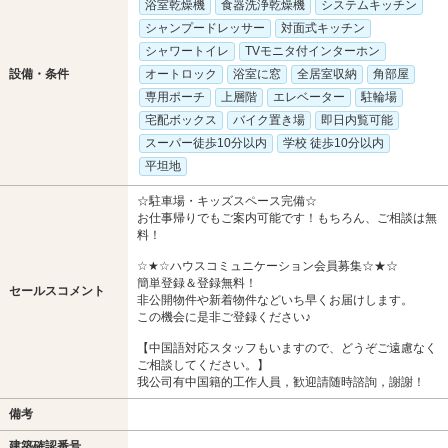
浴室乾燥機
食器洗浄乾燥機
システムキッチン
シャンプードレッサー
対面式キッチン
シャワートイレ
TVモニタ付インターホン
設備・条件
オートロック
浴室に窓
全居室収納
角部屋
専用ポーチ
上層階
エレベーター
駐輪場
宅配ボックス
バイク置き場
即日内覧可能
スーパー徒歩10分以内
学校 徒歩10分以内
平坦地
☆駐車場・キッズスペース完備☆
お仕事帰りでもご案内可能です！もちろん、ご相談は無
料！
☆★☆ハウスコミュニケーション会員募集☆★☆
簡単登録＆登録無料！
セールスコメント
非公開物件や新着物件などいち早くお届けします。
この機会に是非ご登録ください♪
【中国語対応スタッフもいますので、どうぞご遠慮なく
ご相談してください。】
我公司有中国籍的工作人員，歓迎請随時諮詢，謝謝！
備考
建築確認番号