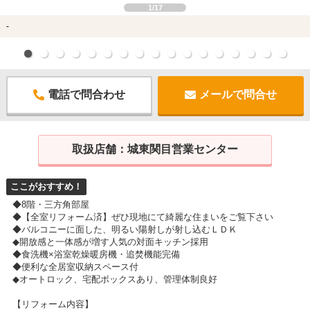
1/17
-
電話で問合わせ
メールで問合せ
取扱店舗：
城東関目営業センター
ここがおすすめ！
◆8階・三方角部屋
◆【全室リフォーム済】ぜひ現地にて綺麗な住まいをご覧下さい
◆バルコニーに面した、明るい陽射しが射し込むＬＤＫ
◆開放感と一体感が増す人気の対面キッチン採用
◆食洗機×浴室乾燥暖房機・追焚機能完備
◆便利な全居室収納スペース付
◆オートロック、宅配ボックスあり、管理体制良好
【リフォーム内容】