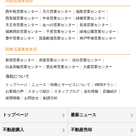
関西流通事業部
西中島営業センター
天六営業センター
福島営業センター
西長堀営業センター
中央営業センター
緑橋営業センター
天王寺営業センター
あべの営業センター
長居営業センター
城東関目営業センター
千里営業センター
緑地公園営業センター
豊中営業センター
箕面船場営業センター
神戸甲南営業センター
関東流通事業本部
新宿営業センター
赤坂営業センター
目白営業センター
白金高輪営業センター
恵比寿営業センター
大森営業センター
当社について
トップページ
ニュース
特典とサービスについて
WEBチラシ
お客様の声
スタッフ紹介
スタッフブログ
会社情報
店舗紹介
採用情報
お問合せ
勧誘方針
トップページ
最新ニュース
不動産購入
不動産売却