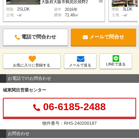
大阪府大阪市鶴見区焼野2
2SLDK
3LDK
間取
築年
2016年
間取
土地
-㎡
建物
71.49㎡
土地
-㎡
電話で問合わせ
メールで問合せ
LINEで送る
お気に入りに登録する
メールで送る
お電話でのお問合わせ
城東関目営業センター
06-6185-2488
物件番号：RHS-240200187
お問合わせ