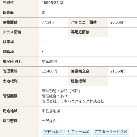
完成年
1999年3月築
採光面
南
建物面積
77.34㎡
バルコニー面積
20.06m²
-
-
テラス面積
専用庭面積
-
駐車場
-
駐輪場
現況/引渡し
空家/即時
管理費等
12,400円
修繕積立金
21,650円
-
-
土地権利
建物権利
管理形態：委託（巡回）
管理態様
管理組合：あり
管理会社：日本ハウズイング株式会社
用途地域
準住居地域
取引態様
一般媒介
室内写真付
リフォーム済
アフターサービス付