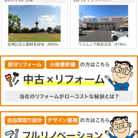
花博記念公園鶴見緑地（800m）
ウエルシア鶴見浜店（974m）