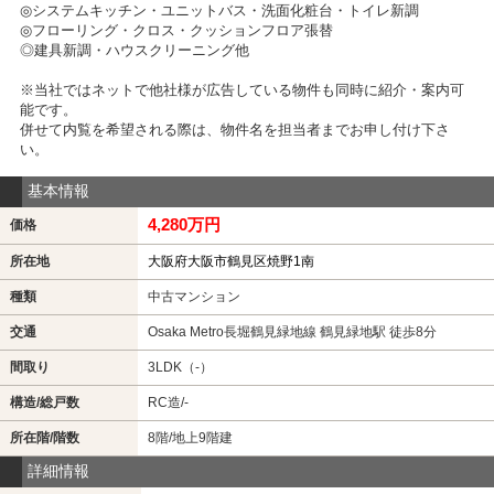
◎システムキッチン・ユニットバス・洗面化粧台・トイレ新調
◎フローリング・クロス・クッションフロア張替
◎建具新調・ハウスクリーニング他
※当社ではネットで他社様が広告している物件も同時に紹介・案内可
能です。
併せて内覧を希望される際は、物件名を担当者までお申し付け下さ
い。
基本情報
4,280万円
価格
所在地
大阪府大阪市鶴見区焼野1南
種類
中古マンション
交通
Osaka Metro長堀鶴見緑地線 鶴見緑地駅 徒歩8分
間取り
3LDK（-）
構造/総戸数
RC造/-
所在階/階数
8階/地上9階建
詳細情報