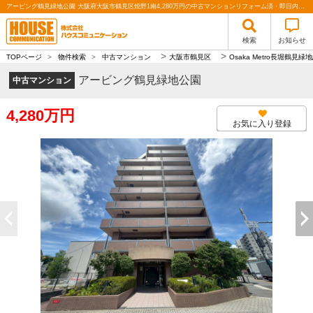
アービング鶴見緑地公園 大阪府大阪市鶴見区焼野1南4,280万円の中古マンションリフォーム済・即日内覧可・三方角部屋｜株式会社ハウスコミュニケーション
検索
お知らせ
>
>
TOPページ
>
物件検索
>
中古マンション
大阪市鶴見区
Osaka Metro長堀鶴見緑
アービング鶴見緑地公園
中古マンション
4,280万円
お気に入り登録