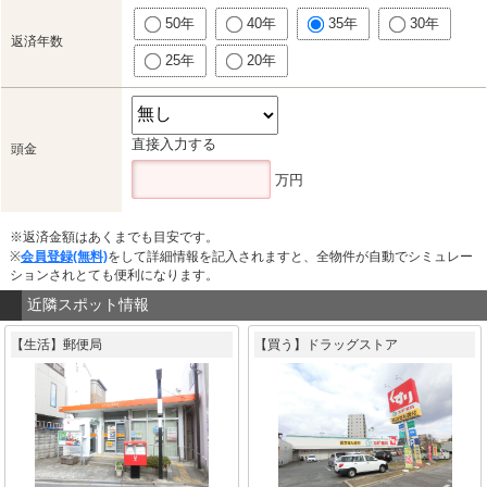
50年
40年
35年
30年
返済年数
25年
20年
直接入力する
頭金
万円
※返済金額はあくまでも目安です。
※
会員登録(無料)
をして詳細情報を記入されますと、全物件が自動でシミュレー
ションされとても便利になります。
近隣スポット情報
【生活】郵便局
【買う】ドラッグストア