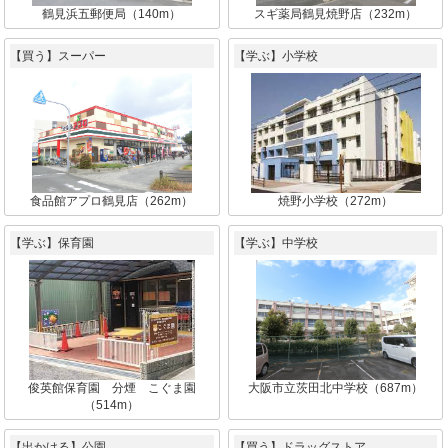
鶴見浜五郵便局（140m）
スギ薬局鶴見焼野店（232m）
【買う】スーパー
【学ぶ】小学校
食品館アプロ鶴見店（262m）
焼野小学校（272m）
【学ぶ】保育園
【学ぶ】中学校
俊英館保育園 分煙 こぐま園
大阪市立茨田北中学校（687m）
（514m）
【出かける】公園
【買う】ドラッグストア