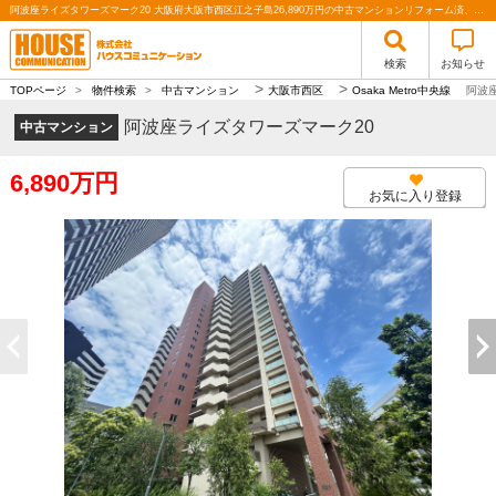
阿波座ライズタワーズマーク20 大阪府大阪市西区江之子島26,890万円の中古マンションリフォーム済、専有面積71.93㎡3LDK、ペット可（飼育細則有）、収納豊富！｜株式会社ハウスコミュニケーション
検索
お知らせ
>
>
TOPページ
>
物件検索
>
中古マンション
大阪市西区
Osaka Metro中央線
阿波
阿波座ライズタワーズマーク20
中古マンション
6,890万円
お気に入り登録