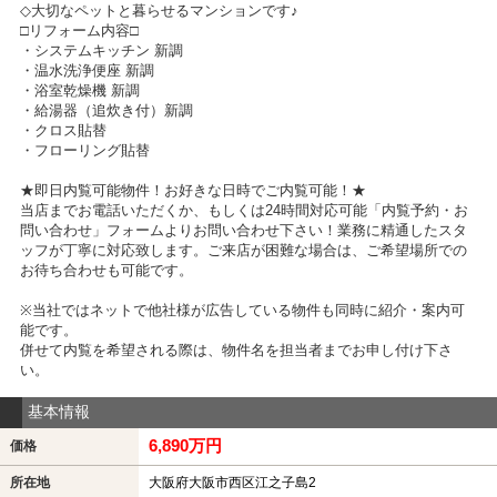
◇大切なペットと暮らせるマンションです♪
□リフォーム内容□
・システムキッチン 新調
・温水洗浄便座 新調
・浴室乾燥機 新調
・給湯器（追炊き付）新調
・クロス貼替
・フローリング貼替
★即日内覧可能物件！お好きな日時でご内覧可能！★
当店までお電話いただくか、もしくは24時間対応可能「内覧予約・お
問い合わせ」フォームよりお問い合わせ下さい！業務に精通したスタ
ッフが丁寧に対応致します。ご来店が困難な場合は、ご希望場所での
お待ち合わせも可能です。
※当社ではネットで他社様が広告している物件も同時に紹介・案内可
能です。
併せて内覧を希望される際は、物件名を担当者までお申し付け下さ
い。
基本情報
6,890万円
価格
所在地
大阪府大阪市西区江之子島2