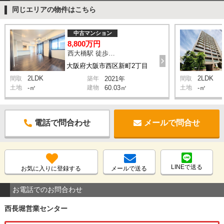
同じエリアの物件はこちら
中古マンション
8,800万円
西大橋駅 徒歩4分
大阪府大阪市西区新町2丁目
2LDK
2LDK
間取
築年
2021年
間取
土地
-㎡
建物
60.03㎡
土地
-㎡
電話で問合わせ
メールで問合せ
LINEで送る
お気に入りに登録する
メールで送る
お電話でのお問合わせ
西長堀営業センター