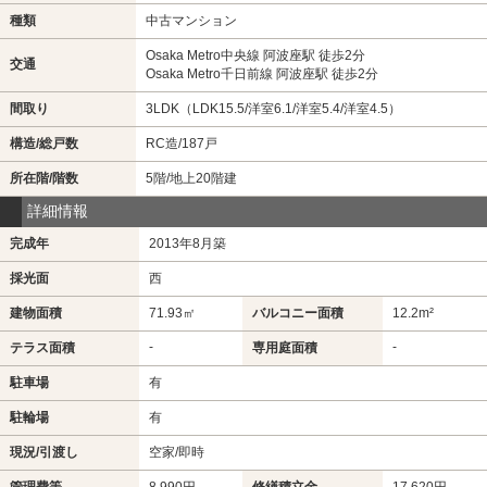
種類
中古マンション
Osaka Metro中央線 阿波座駅 徒歩2分
交通
Osaka Metro千日前線 阿波座駅 徒歩2分
間取り
3LDK（LDK15.5/洋室6.1/洋室5.4/洋室4.5）
構造/総戸数
RC造/187戸
所在階/階数
5階/地上20階建
詳細情報
完成年
2013年8月築
採光面
西
建物面積
71.93㎡
バルコニー面積
12.2m²
-
-
テラス面積
専用庭面積
駐車場
有
駐輪場
有
現況/引渡し
空家/即時
管理費等
8,990円
修繕積立金
17,620円