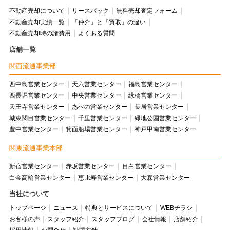
不動産売却について
リースバック
無料売却査定フォーム
不動産売却実績一覧
「仲介」と「買取」の違い
不動産売却時の諸費用
よくある質問
店舗一覧
関西流通事業部
西中島営業センター
天六営業センター
福島営業センター
西長堀営業センター
中央営業センター
緑橋営業センター
天王寺営業センター
あべの営業センター
長居営業センター
城東関目営業センター
千里営業センター
緑地公園営業センター
豊中営業センター
箕面船場営業センター
神戸甲南営業センター
関東流通事業本部
新宿営業センター
赤坂営業センター
目白営業センター
白金高輪営業センター
恵比寿営業センター
大森営業センター
当社について
トップページ
ニュース
特典とサービスについて
WEBチラシ
お客様の声
スタッフ紹介
スタッフブログ
会社情報
店舗紹介