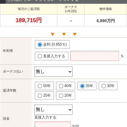
ボーナス
毎月のご返済額
物件価格
(×年2回)
189,715円
－
6,890万円
金利 (0.850％)
年利率
直接入力する
％
ボーナス払い
50年
40年
35年
30年
返済年数
25年
20年
直接入力する
頭金
万円