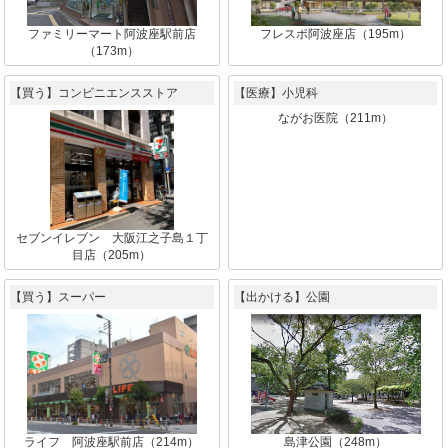
ファミリーマート阿波座駅前店
フレスポ阿波座店（195m）
（173m）
【買う】コンビニエンスストア
【医療】小児科
ながお医院（211m）
セブンイレブン 大阪江之子島１丁
目店（205m）
【買う】スーパー
【出かける】公園
ライフ 阿波座駅前店（214m）
島津公園（248m）