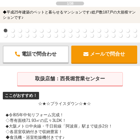
1/38
◆平成25年建築のペットと暮らせるマンションです♪総戸数187戸の大規模マン
ションです♪
電話で問合わせ
メールで問合せ
取扱店舗：
西長堀営業センター
ここがおすすめ！
☆★☆プライスダウン☆★☆
◆令和5年中旬リフォーム完成！
◇専有面積71.93㎡の広々3LDK！
◆大阪メトロ中央線・千日前線「阿波座」駅まで徒歩2分！
◇各居室収納付きで収納豊富！
◆食洗機・浴室乾燥機付きです♪