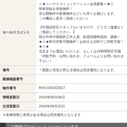
☆★☆ハウスコミュニケーション会員募集☆★☆
簡単登録＆登録無料！
非公開物件や新着物件などいち早くお届けします。
この機会に是非ご登録ください♪
【中国語対応スタッフもいますので、どうぞご遠慮なく
ご相談してください。】
セールスコメント
我公司有中国籍的工作人員，歓迎請随時諮詢，謝謝！
★☆★即日内覧可能物件！お好きな日時でご内覧可能！
★☆★
当店までお電話いただくか、もしくは24時間対応可能
「内覧予約・お問い合わせ」フォームよりお問い合わせ
下さい！
備考
＊図面と現況が異なる場合は現況優先になります。
建築確認番号
RHS-040202827
物件番号
情報更新日
2026年08月06日
次回更新日
2026年08月20日
※各種情報と差異がある場合は現況優先となります
この物件でローンシミュレーションする