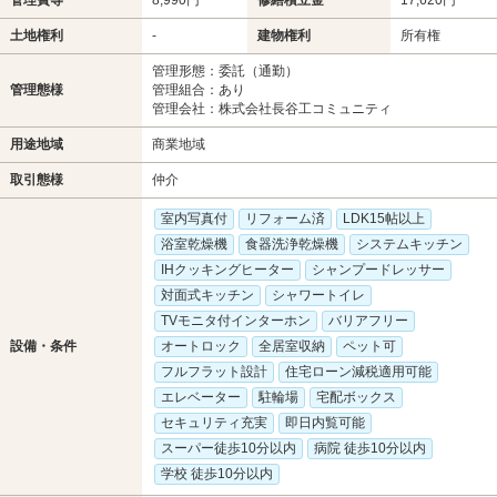
土地権利
-
建物権利
所有権
管理形態：委託（通勤）
管理態様
管理組合：あり
管理会社：株式会社長谷工コミュニティ
用途地域
商業地域
取引態様
仲介
室内写真付
リフォーム済
LDK15帖以上
浴室乾燥機
食器洗浄乾燥機
システムキッチン
IHクッキングヒーター
シャンプードレッサー
対面式キッチン
シャワートイレ
TVモニタ付インターホン
バリアフリー
設備・条件
オートロック
全居室収納
ペット可
フルフラット設計
住宅ローン減税適用可能
エレベーター
駐輪場
宅配ボックス
セキュリティ充実
即日内覧可能
スーパー徒歩10分以内
病院 徒歩10分以内
学校 徒歩10分以内