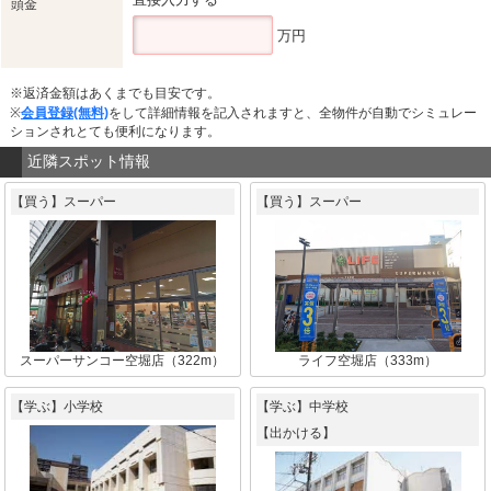
頭金
万円
※返済金額はあくまでも目安です。
※
会員登録(無料)
をして詳細情報を記入されますと、全物件が自動でシミュレー
ションされとても便利になります。
近隣スポット情報
【買う】スーパー
【買う】スーパー
スーパーサンコー空堀店（322m）
ライフ空堀店（333m）
【学ぶ】小学校
【学ぶ】中学校
【出かける】