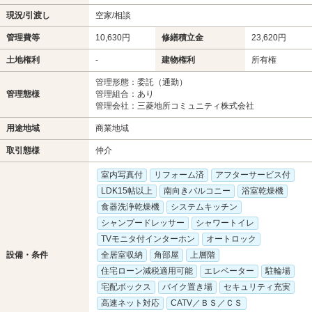
現況/引渡し
空家/相談
管理費等
10,630円
修繕積立金
23,620円
土地権利
-
建物権利
所有権
管理形態：委託（通勤）
管理態様
管理組合：あり
管理会社：三菱地所コミュニティ株式会社
用途地域
商業地域
取引態様
仲介
室内写真付
リフォーム済
アフターサービス付
LDK15帖以上
南向きバルコニー
浴室乾燥機
食器洗浄乾燥機
システムキッチン
シャンプードレッサー
シャワートイレ
TVモニタ付インターホン
オートロック
設備・条件
全居室収納
角部屋
上層階
住宅ローン減税適用可能
エレベーター
駐輪場
宅配ボックス
バイク置き場
セキュリティ充実
高速ネット対応
CATV／ＢＳ／ＣＳ