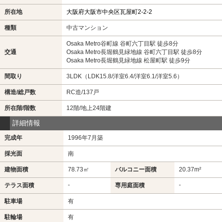
所在地
大阪府大阪市中央区瓦屋町2-2-2
種類
中古マンション
Osaka Metro谷町線 谷町六丁目駅 徒歩8分
交通
Osaka Metro長堀鶴見緑地線 谷町六丁目駅 徒歩8分
Osaka Metro長堀鶴見緑地線 松屋町駅 徒歩9分
間取り
3LDK（LDK15.8/洋室6.4/洋室6.1/洋室5.6）
構造/総戸数
RC造/137戸
所在階/階数
12階/地上24階建
詳細情報
完成年
1996年7月築
採光面
南
建物面積
78.73㎡
バルコニー面積
20.37m²
-
-
テラス面積
専用庭面積
駐車場
有
駐輪場
有