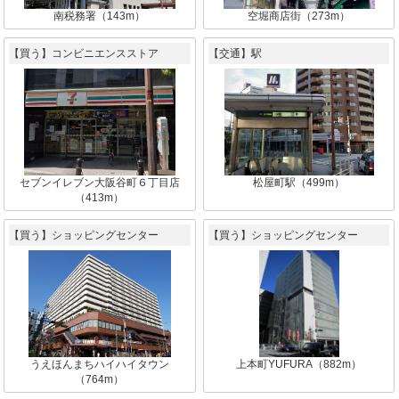
南税務署（143m）
空堀商店街（273m）
【買う】コンビニエンスストア
【交通】駅
セブンイレブン大阪谷町６丁目店
松屋町駅（499m）
（413m）
【買う】ショッピングセンター
【買う】ショッピングセンター
うえほんまちハイハイタウン
上本町YUFURA（882m）
（764m）