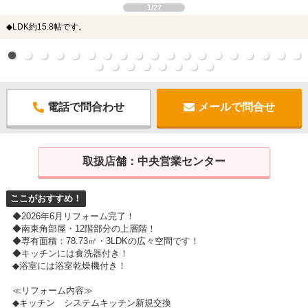
1/27
◆LDK約15.8帖です。
電話で問合わせ
メールで問合せ
取扱店舗：
中央営業センター
ここがおすすめ！
◆2026年6月リフォーム完了！
◆南東角部屋・12階部分の上層階！
◆専有面積：78.73㎡・3LDKの広々空間です！
◆キッチンには食洗器付き！
◆浴室には浴室乾燥機付き！
≪リフォーム内容≫
◆キッチン システムキッチン新規交換