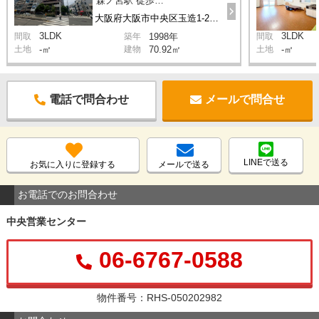
森ノ宮駅 徒歩5分
大阪府大阪市中央区玉造1-21-1
3LDK
3LDK
間取
築年
1998年
間取
土地
-㎡
建物
70.92㎡
土地
-㎡
電話で問合わせ
メールで問合せ
LINEで送る
お気に入りに登録する
メールで送る
お電話でのお問合わせ
中央営業センター
06-6767-0588
物件番号：RHS-050202982