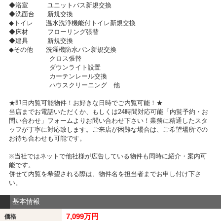
◆浴室 ユニットバス新規交換
◆洗面台 新規交換
◆トイレ 温水洗浄機能付トイレ新規交換
◆床材 フローリング張替
◆建具 新規交換
◆その他 洗濯機防水パン新規交換
クロス張替
ダウンライト設置
カーテンレール交換
ハウスクリーニング 他
★即日内覧可能物件！お好きな日時でご内覧可能！★
当店までお電話いただくか、もしくは24時間対応可能「内覧予約・お
問い合わせ」フォームよりお問い合わせ下さい！業務に精通したスタ
ッフが丁寧に対応致します。ご来店が困難な場合は、ご希望場所での
お待ち合わせも可能です。
※当社ではネットで他社様が広告している物件も同時に紹介・案内可
能です。
併せて内覧を希望される際は、物件名を担当者までお申し付け下さ
い。
基本情報
7,099万円
価格