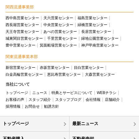
関西流通事業部
西中島営業センター
天六営業センター
福島営業センター
西長堀営業センター
中央営業センター
緑橋営業センター
天王寺営業センター
あべの営業センター
長居営業センター
城東関目営業センター
千里営業センター
緑地公園営業センター
豊中営業センター
箕面船場営業センター
神戸甲南営業センター
関東流通事業本部
新宿営業センター
赤坂営業センター
目白営業センター
白金高輪営業センター
恵比寿営業センター
大森営業センター
当社について
トップページ
ニュース
特典とサービスについて
WEBチラシ
お客様の声
スタッフ紹介
スタッフブログ
会社情報
店舗紹介
採用情報
お問合せ
勧誘方針
トップページ
最新ニュース
不動産購入
不動産売却