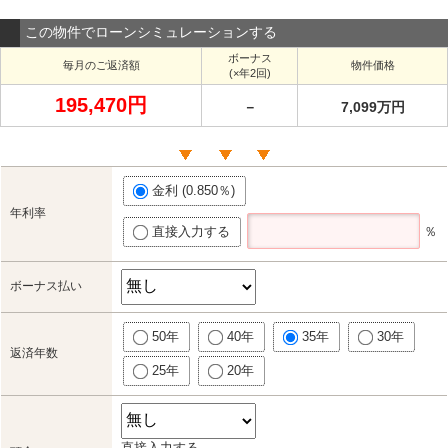
この物件でローンシミュレーションする
ボーナス
毎月のご返済額
物件価格
(×年2回)
195,470円
－
7,099万円
金利 (0.850％)
年利率
直接入力する
％
ボーナス払い
50年
40年
35年
30年
返済年数
25年
20年
直接入力する