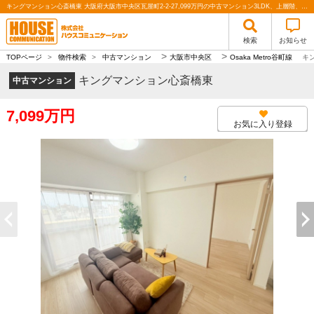
キングマンション心斎橋東 大阪府大阪市中央区瓦屋町2-2-27,099万円の中古マンション3LDK、上層階、リノベーション、食洗器、南向き、角部屋｜株式会社ハウスコミュニケーション
検索
お知らせ
>
>
TOPページ
>
物件検索
>
中古マンション
大阪市中央区
Osaka Metro谷町線
キ
キングマンション心斎橋東
中古マンション
7,099万円
お気に入り登録