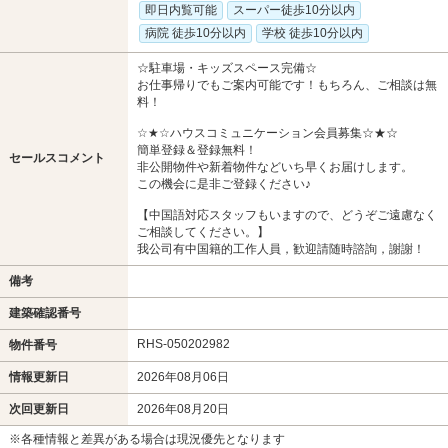
即日内覧可能
スーパー徒歩10分以内
病院 徒歩10分以内
学校 徒歩10分以内
☆駐車場・キッズスペース完備☆
お仕事帰りでもご案内可能です！もちろん、ご相談は無
料！
☆★☆ハウスコミュニケーション会員募集☆★☆
簡単登録＆登録無料！
セールスコメント
非公開物件や新着物件などいち早くお届けします。
この機会に是非ご登録ください♪
【中国語対応スタッフもいますので、どうぞご遠慮なく
ご相談してください。】
我公司有中国籍的工作人員，歓迎請随時諮詢，謝謝！
備考
建築確認番号
RHS-050202982
物件番号
情報更新日
2026年08月06日
次回更新日
2026年08月20日
※各種情報と差異がある場合は現況優先となります